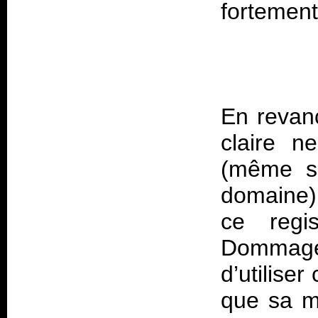
En revanc
claire n
(même si
domaine),
ce regis
Dommage 
d’utilise
que sa mu