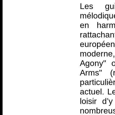
Les gui
mélodique
en harm
rattachan
europée
moderne
Agony" o
Arms" (r
particu
actuel. L
loisir d
nombreu