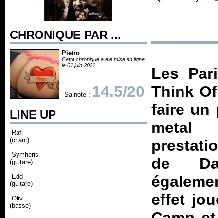
CHRONIQUE PAR ...
Pietro
Cette chronique a été mise en ligne
le 01 juin 2021
Les Par
14.5/20
Think Of
Sa note :
faire un
LINE UP
metal 
-Raf
(chant)
prestati
-Symheris
de Da
(guitare)
-Edd
égalemen
(guitare)
effet jo
-Oliv
(basse)
Camp et 