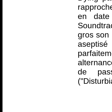
rapproch
en date
Soundtra
gros son 
aseptis
parfaite
alternanc
de pas