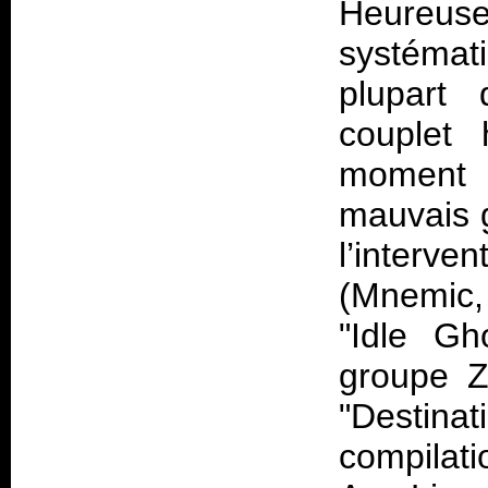
Heureu
systémati
plupart 
couplet 
moment o
mauvais 
l’interve
(Mnemic,
"Idle Gh
groupe Zu
"Destinat
compilat