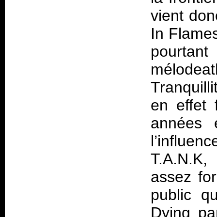
vient don
In Flame
pourtant 
mélodeat
Tranquill
en effet 
années e
l’influe
T.A.N.K,
assez fo
public q
Dying pa