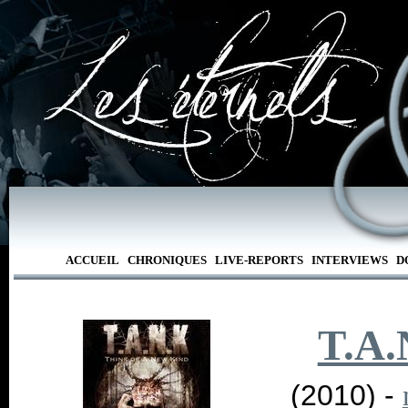
ACCUEIL
CHRONIQUES
LIVE-REPORTS
INTERVIEWS
D
T.A.
(2010) -