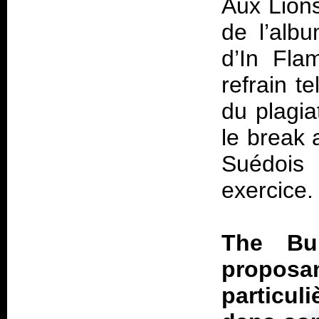
Aux Lion
de l’alb
d’In Fla
refrain t
du plagia
le break 
Suédois
exercice.
The Bu
propo
particuli