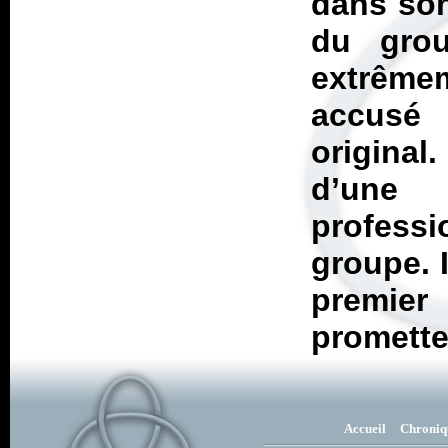
dans son
du grou
extrêmem
accusé 
original
d’une
professi
groupe. I
premier
promette
Accueil
Chroniq