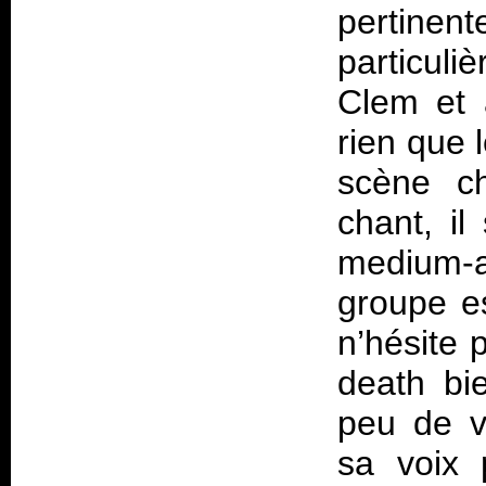
pertinen
particul
Clem et 
rien que 
scène c
chant, il
medium-ai
groupe es
n’hésite 
death bi
peu de va
sa voix 