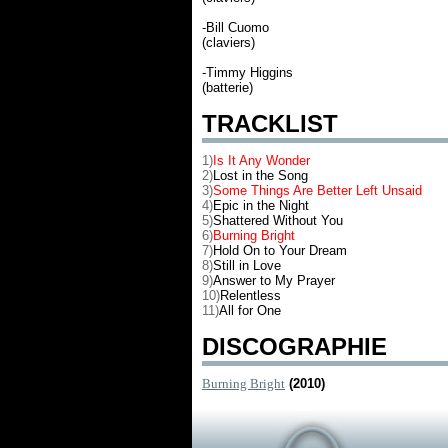
-Bill Cuomo
(claviers)
-Timmy Higgins
(batterie)
TRACKLIST
1)
Is It Any Wonder
2)
Lost in the Song
3)
Some Things Are Better Left Unsaid
4)
Epic in the Night
5)
Shattered Without You
6)
Burning Bright
7)
Hold On to Your Dream
8)
Still in Love
9)
Answer to My Prayer
10)
Relentless
11)
All for One
DISCOGRAPHIE
Burning Bright
(2010)