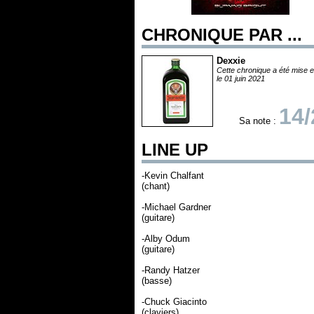
CHRONIQUE PAR ...
Dexxie
Cette chronique a été mise e
le 01 juin 2021
14/
Sa note :
LINE UP
-Kevin Chalfant
(chant)
-Michael Gardner
(guitare)
-Alby Odum
(guitare)
-Randy Hatzer
(basse)
-Chuck Giacinto
(claviers)