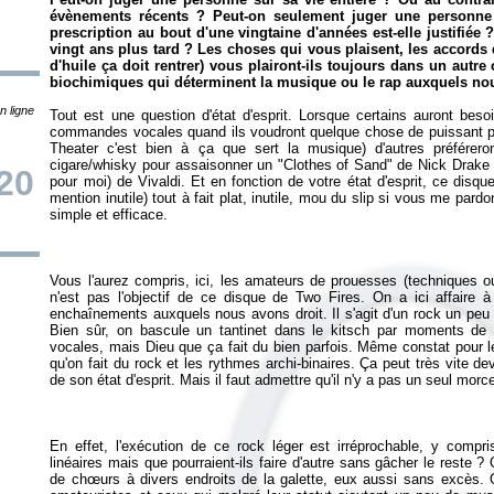
évènements récents ? Peut-on seulement juger une personne e
prescription au bout d'une vingtaine d'années est-elle justifié
vingt ans plus tard ? Les choses qui vous plaisent, les accords
d'huile ça doit rentrer) vous plairont-ils toujours dans un autr
biochimiques qui déterminent la musique ou le rap auxquels nou
n ligne
Tout est une question d'état d'esprit. Lorsque certains auront bes
commandes vocales quand ils voudront quelque chose de puissant pou
Theater c'est bien à ça que sert la musique) d'autres préféreront
cigare/whisky pour assaisonner un "Clothes of Sand" de Nick Drake
20
pour moi) de Vivaldi. Et en fonction de votre état d'esprit, ce disqu
mention inutile) tout à fait plat, inutile, mou du slip si vous me par
Vous l'aurez compris, ici, les amateurs de prouesses (techniques o
n'est pas l'objectif de ce disque de Two Fires. On a ici affaire à
enchaînements auxquels nous avons droit. Il s'agit d'un rock un peu p
Bien sûr, on bascule un tantinet dans le kitsch par moments de p
vocales, mais Dieu que ça fait du bien parfois. Même constat pour l
qu'on fait du rock et les rythmes archi-binaires. Ça peut très vite de
En effet, l'exécution de ce rock léger est irréprochable, y compri
linéaires mais que pourraient-ils faire d'autre sans gâcher le reste
de chœurs à divers endroits de la galette, eux aussi sans excès. O