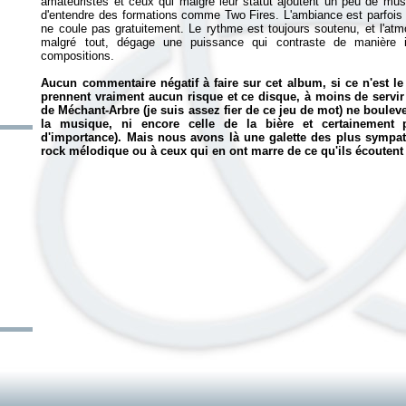
amateuristes et ceux qui malgré leur statut ajoutent un peu de musi
d'entendre des formations comme Two Fires. L'ambiance est parfois 
ne coule pas gratuitement. Le rythme est toujours soutenu, et l'atm
malgré tout, dégage une puissance qui contraste de manière i
compositions.
Aucun commentaire négatif à faire sur cet album, si ce n'est l
prennent vraiment aucun risque et ce disque, à moins de servir
de Méchant-Arbre (je suis assez fier de ce jeu de mot) ne boulever
la musique, ni encore celle de la bière et certainement p
d'importance). Mais nous avons là une galette des plus sympath
rock mélodique ou à ceux qui en ont marre de ce qu'ils écouten