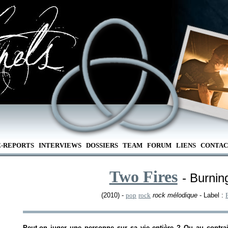
E-REPORTS
INTERVIEWS
DOSSIERS
TEAM
FORUM
LIENS
CONTAC
Two Fires
- Burnin
(2010) -
pop
rock
rock mélodique
- Label :
Peut-on juger une personne sur sa vie entière ? Ou au contrai