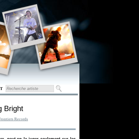
T
g Bright
Frontiers Records
re, peut-on la juger seulement sur les