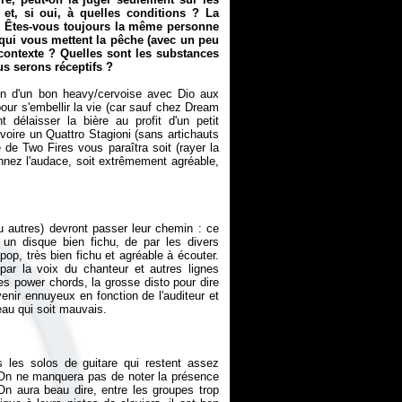
t, si oui, à quelles conditions ? La
e ? Êtes-vous toujours la même personne
 qui vous mettent la pêche (avec un peu
e contexte ? Quelles sont les substances
s serons réceptifs ?
oin d'un bon heavy/cervoise avec Dio aux
r s'embellir la vie (car sauf chez Dream
 délaisser la bière au profit d'un petit
 voire un
Quattro Stagioni
(sans artichauts
e de Two Fires vous paraîtra soit (rayer la
donnez l'audace, soit extrêmement agréable,
u autres) devront passer leur chemin : ce
 un disque bien fichu, de par les divers
op, très bien fichu et agréable à écouter.
ar la voix du chanteur et autres lignes
es power chords, la grosse disto pour dire
venir ennuyeux en fonction de l'auditeur et
s les solos de guitare qui restent assez
 ? On ne manquera pas de noter la présence
n aura beau dire, entre les groupes trop