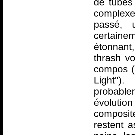
de tubes 
complexe
passé, 
certaine
étonnant,
thrash vo
compos ('
Light''
probable
évoluti
composit
restent a