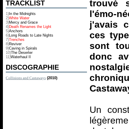
trouvé 
TRACKLIST
l'émo-né
1)
In the Midnights
2)
White Water
j'avais 
3)
Mercy and Grace
4)
Death Renames the Light
5)
Anchors
ces type
6)
Long Roads to Late Nights
7)
Trenches
sont tou
8)
Reviver
9)
Caving in Spirals
10)
The Deserter
donc ave
11)
Waterhaul II
nostalg
DISCOGRAPHIE
chron
Collisions and Castaways
(2010)
Castawa
Un const
légèreme