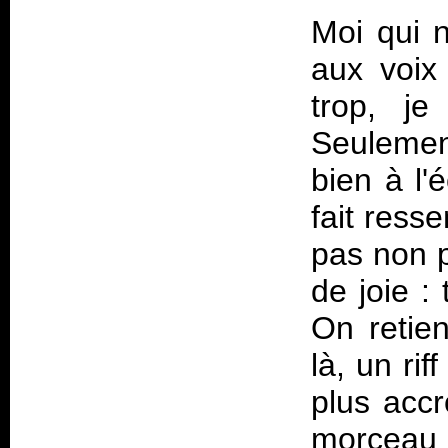
Moi qui n
aux voix 
trop, j
Seulement
bien à l'
fait resse
pas non p
de joie :
On retie
là, un rif
plus acc
morceau 