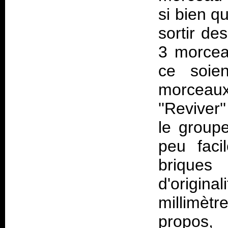
si bien q
sortir des
3 morcea
ce soie
morceau
''Reviver'
le group
peu faci
brique
d'origina
millimèt
propos,