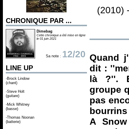
(2010) 
CHRONIQUE PAR ...
Dimebag
Cette chronique a été mise en ligne
le 01 juin 2021
12/20
Quand j'
Sa note :
dit : ''m
LINE UP
là ?''. 
-Brock Lindow
(chant)
groupe q
-Steve Holt
(guitare)
pas enco
-Mick Whitney
bourrins
(basse)
-Thomas Noonan
A Snow
(batterie)