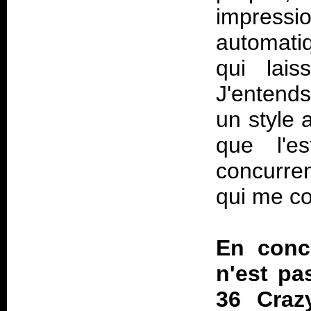
impressi
automatiq
qui lais
J'entends
un style 
que l'e
concurre
qui me co
En concl
n'est pa
36 Crazy