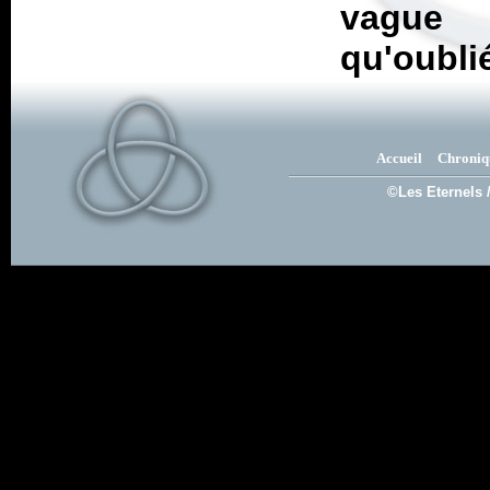
vague 
qu'oubli
Accueil
Chroniq
©Les Eternels 