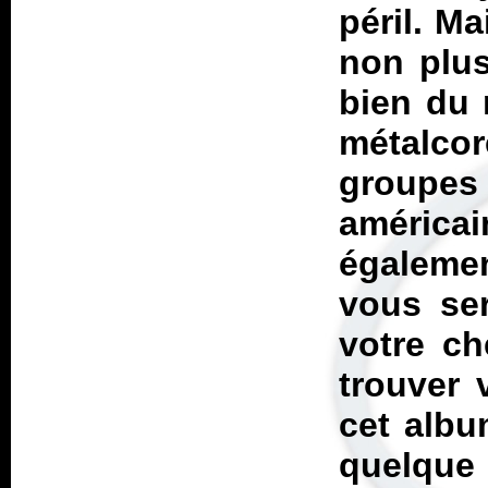
péril. Ma
non plus
bien du 
métalco
groupes 
américai
égalemen
vous ser
votre ch
trouver 
cet albu
quelque 