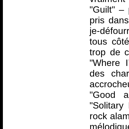
"Guilt" –
pris dans
je-défou
tous côt
trop de 
"Where I
des char
accroche
"Good a
"Solitary
rock alam
mélodique