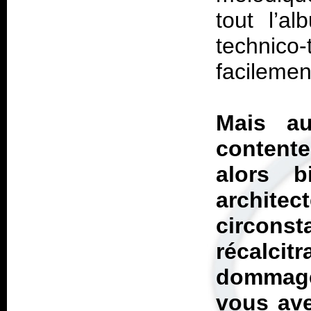
tout l’a
technico
facilemen
Mais a
contente
alors 
architec
circonst
récalci
dommage
vous ave