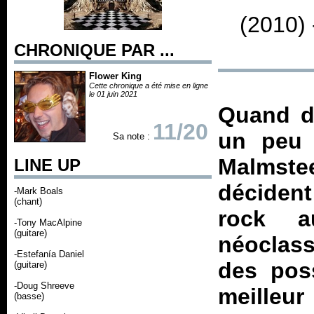
(2010)
CHRONIQUE PAR ...
Flower King
Cette chronique a été mise en ligne
le 01 juin 2021
Quand de
11/20
un peu 
Sa note :
Malmste
LINE UP
décident
-Mark Boals
(chant)
rock a
-Tony MacAlpine
(guitare)
néoclass
-Estefanía Daniel
des poss
(guitare)
-Doug Shreeve
meilleu
(basse)