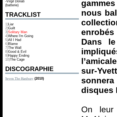
gammes 
-Virgil Donati
(batterie)
nous bal
TRACKLIST
collec
1)
Liar
2)
Guilt
enrobés
3)
Solitary Man
4)
Where I'm Going
Dans le
5)
All I Had
6)
Blame
7)
The Wall
impliq
8)
Good & Evil
9)
Happy Ending
l’amicale
10)
The Cage
DISCOGRAPHIE
sur-Yve
sonnera
Seven The Hardway
(2010)
disques 
On leur