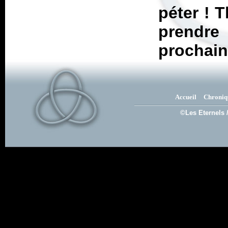
péter ! 
prendre
prochain
Accueil
Chroniq
©Les Eternels 