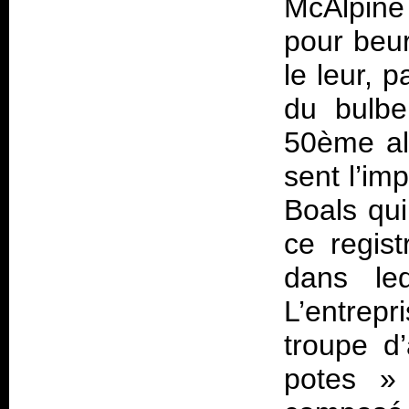
McAlpine
pour beur
le leur, 
du bulbe
50ème all
sent l’im
Boals qui
ce regist
dans leq
L’entrepr
troupe d’
potes » 