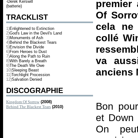
premier
-Derek Kerswill
(batterie)
Of Sorr
TRACKLIST
cela ne
1)
Enlightened to Extinction
2)
God's Law in the Devil's Land
collé Wi
3)
Monuments of Ash
4)
Behind the Blackest Tears
ressembl
5)
Envision the Divide
6)
From Heroes to Dust
7)
Along the Path to Ruin
va auss
8)
With Barely a Breath
9)
The Death We Owe
anciens 
10)
Sleeping Beast
11)
Torchlight Procession
12)
Salvation Denied
DISCOGRAPHIE
Kingdom Of Sorrow
(2008)
Bon pour
Behind The Blackest Tears
(2010)
et Down 
On peut