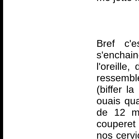
Bref c'e
s'enchai
l'oreille
ressembl
(biffer l
ouais qu
de 12 mo
couperet 
nos cervi