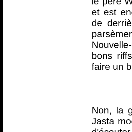
le père W
et est e
de derriè
parsèment
Nouvelle
bons riff
Non, la 
Jasta modu