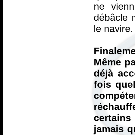
ne vienn
débâcle m
le navire.
Finalem
Même pas
déjà acc
fois que
compéten
réchauff
certains
jamais qu