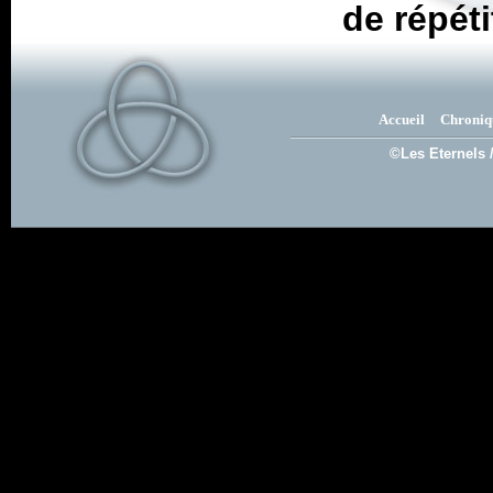
de répéti
Accueil
Chroniq
©Les Eternels 