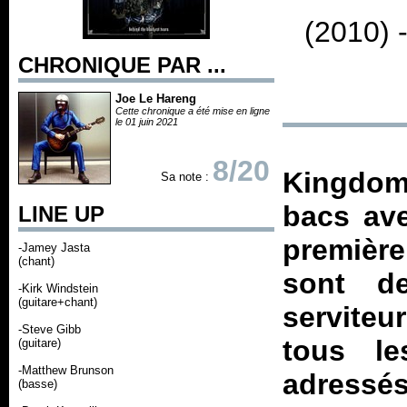
(2010) 
CHRONIQUE PAR ...
Joe Le Hareng
Cette chronique a été mise en ligne
le 01 juin 2021
8/20
Kingdom 
Sa note :
bacs av
LINE UP
première
-Jamey Jasta
(chant)
sont de
-Kirk Windstein
(guitare+chant)
serviteu
-Steve Gibb
tous le
(guitare)
-Matthew Brunson
adressé
(basse)