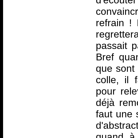
d'écoute
convainc
refrain !
regretter
passait 
Bref qua
que sont 
colle, il
pour rele
déjà remo
faut une 
d'abstra
quand à l