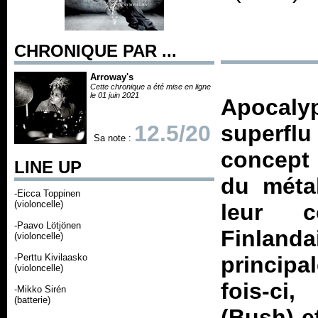
CHRONIQUE PAR ...
Arroway's
Cette chronique a été mise en ligne
le 01 juin 2021
Apocaly
12.5/20
superflu
Sa note :
concept :
LINE UP
du méta
-Eicca Toppinen
(violoncelle)
leur c
-Paavo Lötjönen
Finlanda
(violoncelle)
-Perttu Kivilaasko
princip
(violoncelle)
fois-c
-Mikko Sirén
(batterie)
(Bush) e