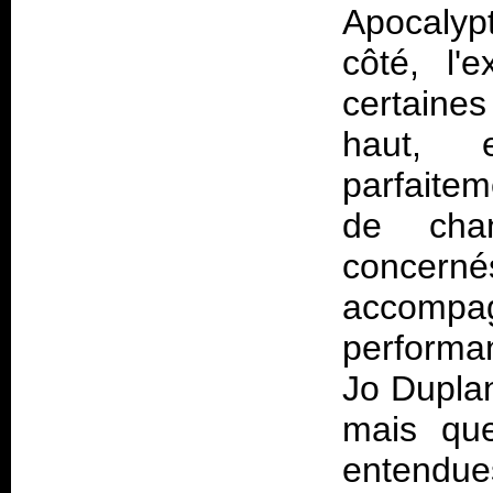
Apocalypt
côté, l'
certaines
haut, 
parfaitem
de cha
concerné
accomp
performa
Jo Duplan
mais que
entendue