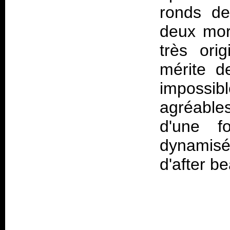
ronds de
deux mor
très ori
mérite d
impossib
agréables
d'une f
dynamis