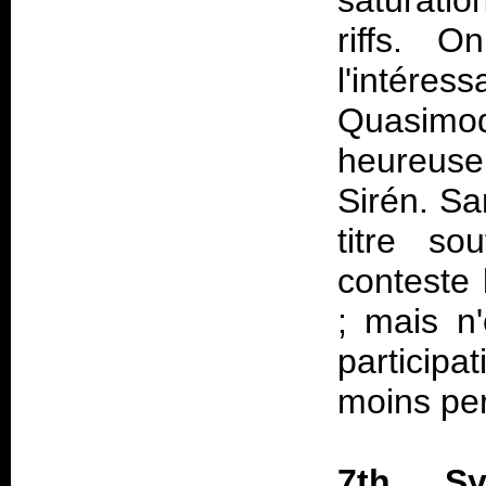
saturatio
riffs. O
l'intér
Quasim
heureuse
Sirén. Sa
titre so
conteste 
; mais n
particip
moins per
7th Sy