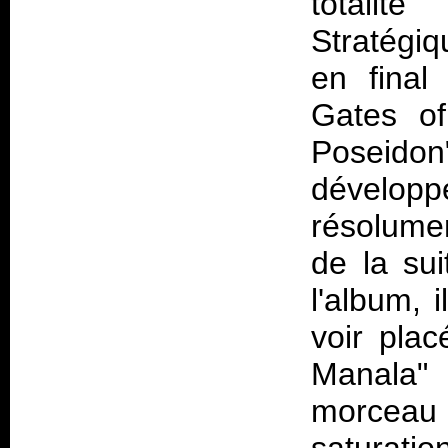
totali
Stratégiq
en final
Gates of
Poseidon
développé
résolume
de la su
l'album, 
voir plac
Manala" 
morceau 