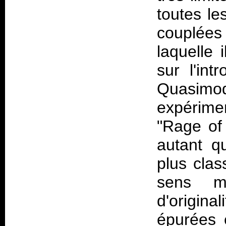
toutes le
couplées 
laquelle 
sur l'in
Quasimod
expérimen
"Rage of
autant q
plus clas
sens m
d'origin
épurées 