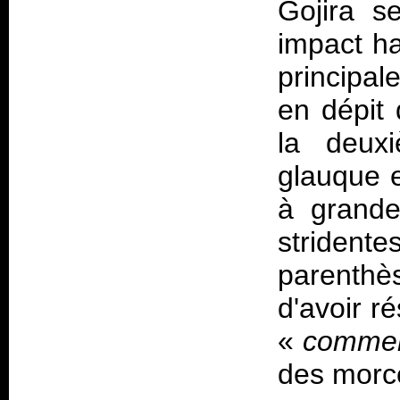
Gojira s
impact h
principal
en dépit 
la deux
glauque e
à grande
striden
parenthèse
d'avoir ré
«
commer