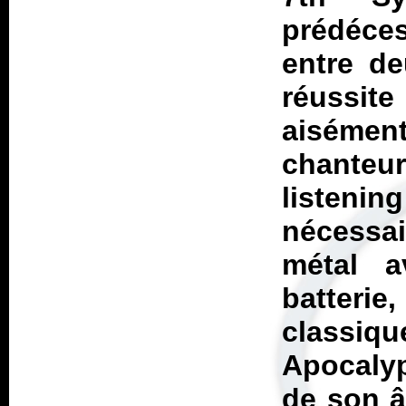
prédéce
entre de
réussite
aisément
chante
listeni
nécessai
métal a
batterie,
classiq
Apocaly
de son â