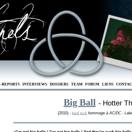
E-REPORTS
INTERVIEWS
DOSSIERS
TEAM
FORUM
LIENS
CONTAC
Big Ball
- Hotter T
(2010) -
hard rock
hommage à AC/DC
- Labe
«
I've got big balls / I've got big balls / And they're such big balls