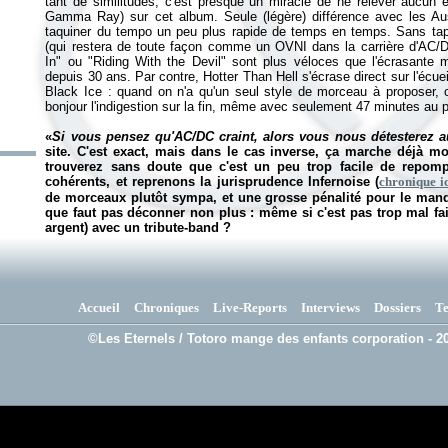
tant de similitudes, c'est presque un miracle de ne relever aucun 
Gamma Ray) sur cet album. Seule (légère) différence avec les Aust
taquiner du tempo un peu plus rapide de temps en temps. Sans taper
(qui restera de toute façon comme un OVNI dans la carrière d'AC/DC
In" ou "Riding With the Devil" sont plus véloces que l'écrasante m
depuis 30 ans. Par contre,
Hotter Than Hell
s'écrase direct sur l'écue
Black Ice
: quand on n'a qu'un seul style de morceau à proposer, 
bonjour l'indigestion sur la fin, même avec seulement 47 minutes au
«
Si vous pensez qu'AC/DC craint, alors vous nous détesterez a
site. C'est exact, mais dans le cas inverse, ça marche déjà m
trouverez sans doute que c'est un peu trop facile de repomp
cohérents, et reprenons la jurisprudence Infernoise (
chronique i
de morceaux plutôt sympa, et une grosse pénalité pour le manqu
que faut pas déconner non plus : même si c'est pas trop mal fa
argent) avec un tribute-band ?
Accueil
Chroniques
Live-Reports
Interviews
Dossiers
T
©Les Eternels / Totoro mange des enfants corporation - 20