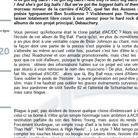
/ And she's got big balls / But we've got the biggest balls of them
morceau mineur de la carrière d'AC/DC, quel fan des Aussies
poésie typiquement Bon Scottienne ? Visiblement pas Thomas 
laisser totalement libre cours à son amour pour le hard rock d
albums de son projet principal, Debauchery.
n ligne
Vous pensiez qu'Airbourne était le clone parfait d'AC/DC ? Alors vo
l'écoute de cet album de Big Ball. Parce qu'ici, en plus du mimétisme
a en plus droit à une véritable copie de Brian Johnson au chant, mi
la façon dont une partie de la presse s'est pignolée à la sortie d
20
s'attendre au même accueil cette fois, pourtant c'est loin d'être le c
pas chez Roadrunner et son armada promotionnelle, mais chez les di
quoi que ce soit d'ailleurs, puisque le groupe (façon de parler) ne se
la promo : obtenir des informations fiables sur ce projet est une vé
pas réussi à vous retrouver le nom des musiciens ! De plus, Airbourne
fait fils spirituel d'AC/DC ; alors que là, Big Ball nous vient d'All
Sans oublier le poids de l'histoire : la jeune génération est peut-être
slim, mais il ne faudrait pas oublier les graves événements survenus 
pas leur pardonner de sitôt Seville 82 et l'attentat de Schumacher su
Blague à part, pas évident de trouver quelque chose d'intéressant à
celui-ci se borne à n'être qu'un simple hommage sans ambition à AC
restitution parfaite du son des frères Young, mais aussi du rendu
Forcément lourdingue, un simple coup d'œil à la liste des titres suff
Than Hell", "Hell Whores & High Heels"…). Le style ? Mid tempo pa
compter les touches bluesy ou boogie sur certains titres, histoire d'