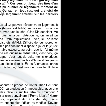
 all !
» Ces vers ont beau être tirés d'un
 a pu oublier ce légendaire moment de
Gurrath en tout cas, qui a choisi de
éjà largement entrevu sur les derniers
us allez pouvoir réviser votre jugement à
 (le mot est faible) au niveau musical, on
xé avec une louche d'Udo Dirkscneider. Vu
u premier album d'Airbourne, on aurait pu
as. Deux explications : déjà, ici, on n'est
screts d'AFM. Difficile de leur reprocher
mble pas vraiment disposé à jouer le jeu de
ritable gageure, au point que je n'ai même
 est originaire d'Australie, c'est cool, ça
emagne, c'est tout de suite moins exotique.
 plus intéressée par les iPhone et les jeans
au siècle dernier. Et les Allemands, on va
r Battiston, c'est moi qui vous le dit. Non
 raconter à propos de
Hotter Than Hell
tant
/DC. La production ? Impeccable, avec une
 des chœurs sur les refrains. L'humour ?
it à s'en convaincre ("Porno Lisa", "Hotter
rdi, on parle du AC/DC style baby ! Sans
être encore plus fidèles au modèle. Devant