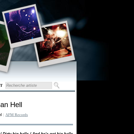
T
han Hell
l :
AFM Records
 / Dirty big balls / And he's got big balls