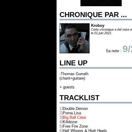
CHRONIQUE PAR ...
Kroboy
Cette chronique a été mise e
le 01 juin 2021
9/
Sa note :
LINE UP
-Thomas Gurrath
(chant+guitare)
+ guests
TRACKLIST
1)
Double Demon
2)
Porna Lisa
3)
Big Ball Crew
4)
Killdozer
5)
Free Fire Zone
6)
Hell Whores & High Heels