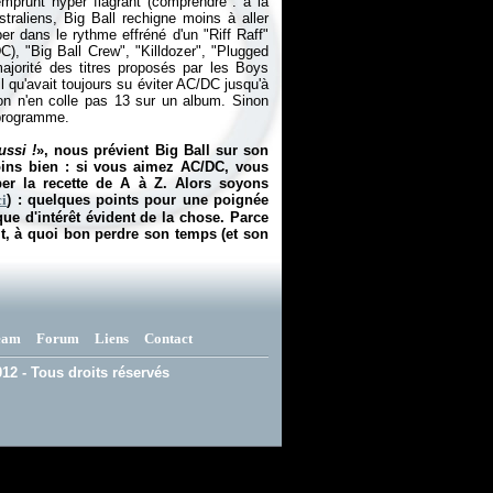
emprunt hyper flagrant (comprendre : à la
raliens, Big Ball rechigne moins à aller
 dans le rythme effréné d'un "Riff Raff"
), "Big Ball Crew", "Killdozer", "Plugged
ajorité des titres proposés par les Boys
il qu'avait toujours su éviter AC/DC jusqu'à
on n'en colle pas 13 sur un album. Sinon
 programme.
ussi !
», nous prévient Big Ball sur son
oins bien : si vous aimez AC/DC, vous
er la recette de A à Z. Alors soyons
ci
) : quelques points pour une poignée
e d'intérêt évident de la chose. Parce
it, à quoi bon perdre son temps (et son
eam
Forum
Liens
Contact
12 - Tous droits réservés