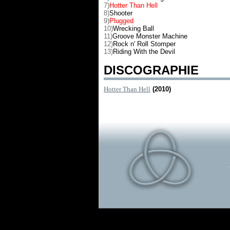
7)
Hotter Than Hell
8)
Shooter
9)
Plugged
10)
Wrecking Ball
11)
Groove Monster Machine
12)
Rock n' Roll Stomper
13)
Riding With the Devil
DISCOGRAPHIE
Hotter Than Hell
(2010)