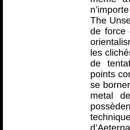
n’import
The Uns
de force 
orientali
les clich
de tenta
points co
se borner
metal de
possède
techniq
d’Aete