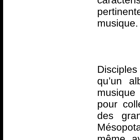
caractér
pertinen
Discipl
qu’un al
musique 
pour col
des gran
Mésopotam
même avo