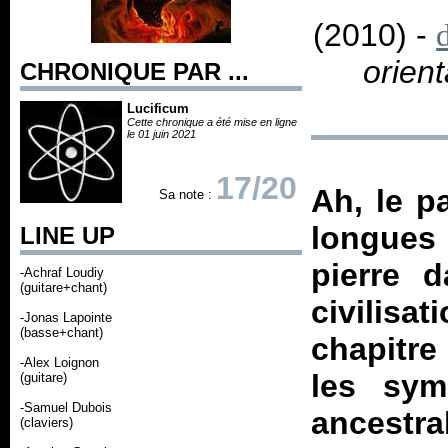
(2010) -
orient
CHRONIQUE PAR ...
Lucificum
Cette chronique a été mise en ligne
le 01 juin 2021
17/20
Ah, le p
Sa note :
longues
LINE UP
pierre 
-Achraf Loudiy
(guitare+chant)
civilisat
-Jonas Lapointe
(basse+chant)
chapitre
-Alex Loignon
les sym
(guitare)
-Samuel Dubois
ancestr
(claviers)