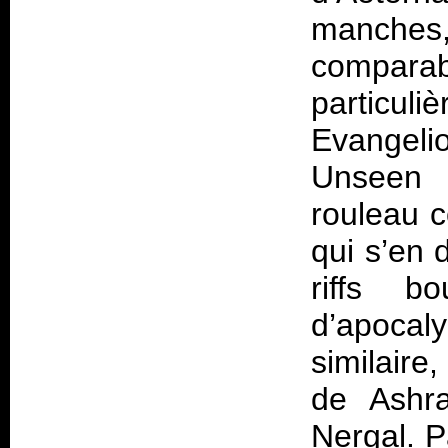
manches
compara
particu
Evangeli
Unseen
p
rouleau 
qui s’en 
riffs b
d’apocaly
similair
de Ashra
Nergal. P