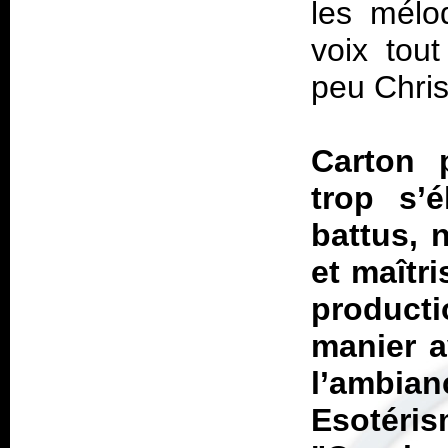
les mélo
voix tout
peu Chris
Carton 
trop s’
battus, 
et maîtr
producti
manier a
l’ambian
Esotér