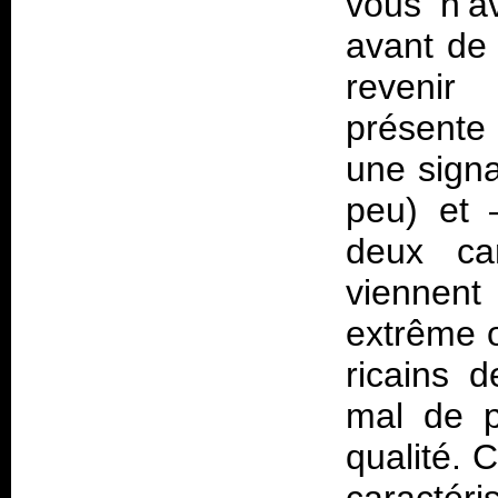
vous n’av
avant de
revenir
présente
une sign
peu) et 
deux car
viennen
extrême o
ricains d
mal de p
qualité. 