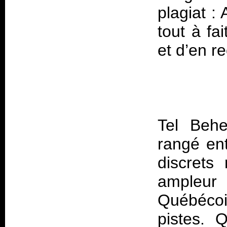
plagiat :
tout à fa
Tel Behe
rangé ent
discrets
ampleur
Québécois
pistes. Q