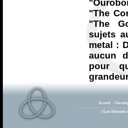
"Ourobor
"The Cor
"The G
sujets a
metal :
D
aucun d
pour q
grandeur
Accueil
Chroniq
©Les Eternels 