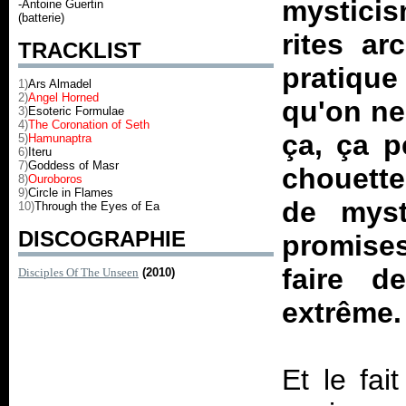
mysticis
-Antoine Guertin
(batterie)
rites a
TRACKLIST
pratique
1)
Ars Almadel
2)
Angel Horned
qu'on ne
3)
Esoteric Formulae
4)
The Coronation of Seth
ça, ça p
5)
Hamunaptra
6)
Iteru
7)
Goddess of Masr
chouette
8)
Ouroboros
9)
Circle in Flames
de myst
10)
Through the Eyes of Ea
DISCOGRAPHIE
promise
faire d
Disciples Of The Unseen
(2010)
extrême.
Et le fai