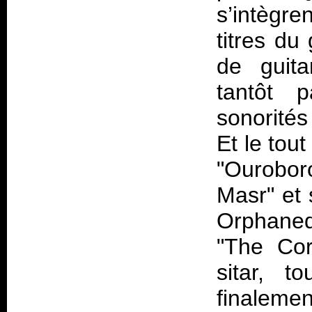
s’intègre
titres du
de guita
tantôt 
sonorités
Et le tou
"Ouroboro
Masr" et 
Orphaned
"The Cor
sitar, t
finalem