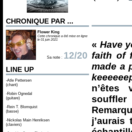
CHRONIQUE PAR ...
Flower King
Cette chronique a été mise en ligne
le 01 juin 2021
«
Have yo
12/20
faith of
Sa note :
made a p
LINE UP
keeeee
-Atle Pettersen
(chant)
n’êtes 
-Robin Ognedal
souffle
(guitare)
-Rein T. Blomquist
Remarqu
(basse)
j’aurais
-Nickolas Main Henriksen
(claviers)
échantil