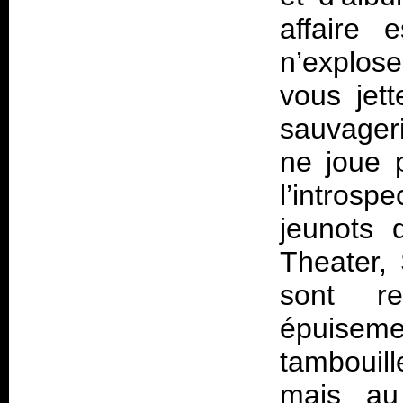
affaire 
n’explose
vous jet
sauvageri
ne joue 
l’intros
jeunots 
Theater,
sont re
épuisem
tambouil
mais au