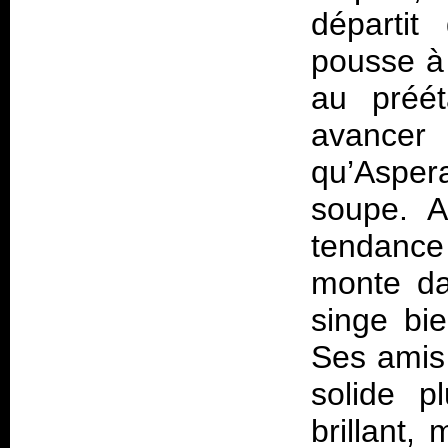
départit
pousse à 
au préét
avancer l
qu’Aspera
soupe. A
tendance
monte da
singe bie
Ses amis 
solide p
brillant,