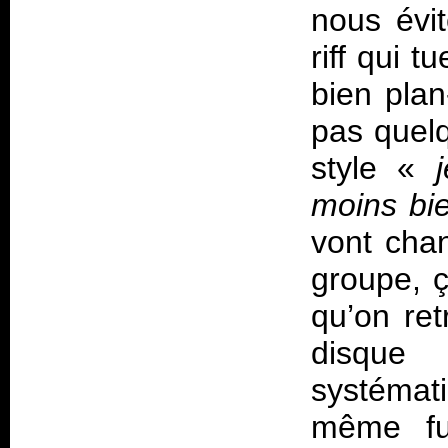
nous évit
riff qui 
bien plan
pas quel
style «
moins bi
vont chan
groupe, ç
qu’on ret
disque
systémat
même fu