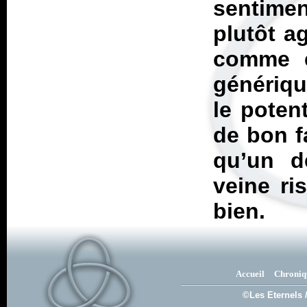
sentime
plutôt ag
comme é
générique
le poten
de bon f
qu’un 
veine ri
bien.
Accueil
Chroniq
©Les Eternels 