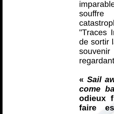
imparabl
souffr
catastro
"Traces I
de sortir 
souveni
regardant
«
Sail aw
come b
odieux f
faire e