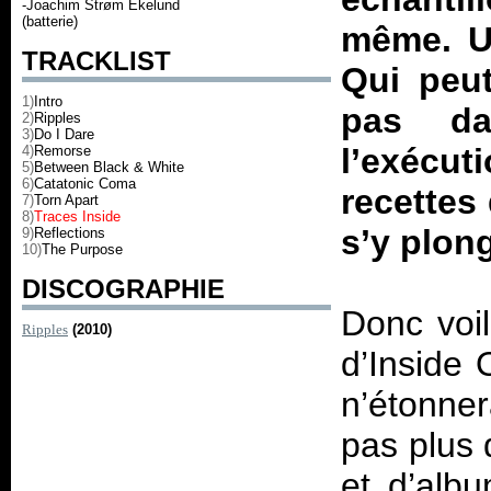
-Joachim Strøm Ekelund
(batterie)
même. Un
TRACKLIST
Qui peut
1)
Intro
pas da
2)
Ripples
3)
Do I Dare
l’exécut
4)
Remorse
5)
Between Black & White
6)
Catatonic Coma
recettes 
7)
Torn Apart
8)
Traces Inside
s’y plo
9)
Reflections
10)
The Purpose
DISCOGRAPHIE
Donc voil
Ripples
(2010)
d’Inside 
n’étonne
pas plus 
et d’albu