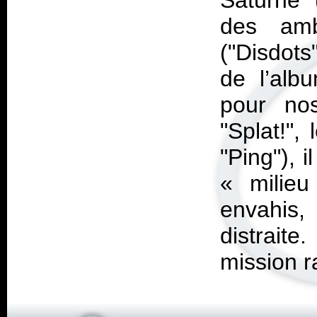
Saturne 
des amb
("Disdots
de l’alb
pour nos
"Splat!",
"Ping"), 
« milie
envahis,
distraite
mission r