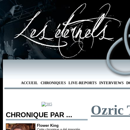
ACCUEIL
CHRONIQUES
LIVE-REPORTS
INTERVIEWS
D
Ozric 
CHRONIQUE PAR ...
Flower King
Cette chronique a été importée