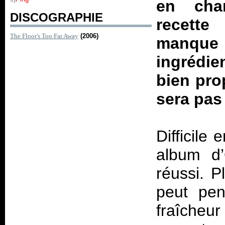
en cha
DISCOGRAPHIE
recette
The Floor's Too Far Away
(2006)
manque
ingrédie
bien pro
sera pas 
Difficile 
album d’
réussi. P
peut pe
fraîcheur