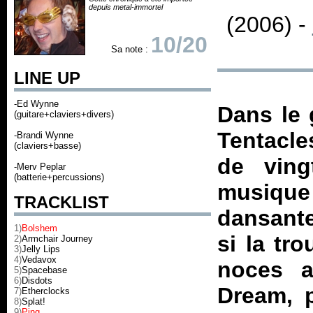
depuis metal-immortel
(2006) -
10/20
Sa note :
LINE UP
-Ed Wynne
Dans le 
(guitare+claviers+divers)
Tentacle
-Brandi Wynne
(claviers+basse)
de vingt
-Merv Peplar
(batterie+percussions)
musique
TRACKLIST
dansante
1)
Bolshem
si la tr
2)
Armchair Journey
3)
Jelly Lips
4)
Vedavox
noces a
5)
Spacebase
6)
Disdots
Dream, p
7)
Etherclocks
8)
Splat!
9)
Ping