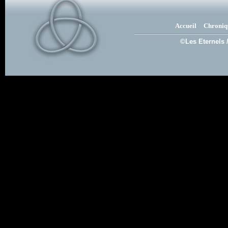
Accueil
Chroniq
©Les Eternels 