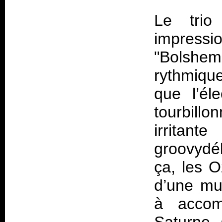
Le trio
impressi
"Bolshem
rythmique
que l’él
tourbillo
irritan
groovydé
ça, les 
d’une mu
à accom