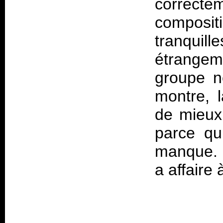
correc
composi
tranquil
étrange
groupe ne
montre, l
de mieux,
parce qu’
manque. L