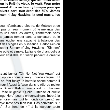
 le RnB (le vieux, le vrai). Pour notre
ourent d'une section rythmique pour qui
ivers sorti tout droit des 50's. James
eamin' Jay Hawkins, la soul music, les
soul, d'ambiance electro, de Motown et de
y a pas un seul moment où le mélange des
les uns chez les autres, s'entremêle sans
ns jamais tomber dans la caricature ou le
Sans oublier une capacité à balancer des
nt des singles en puissance. Parlons-en du
cassant Screamin' Jay Hawkins, "Sixteen"
ie pure et simple. La ligne de chant colle à
cheur en diable et Swaby parvient à créer le
ssant burner "Oh No! Not You Again" qui
 option choriste sexy : quelle claque ! Et
 se font funky, la batterie sonne comme il
eur ! Aussi à l'aise dans le rôle du rocker
mes Brown, Kelvin Swaby est un chanteur
 frise le génie. Quelle justesse et quelle
hange Hero" pour s'en convaincre. Intro à la
rien dire mais tout le monde comprend) sur
Gaye n'est pas bien loin. Pas convaincus ?
Sur fond de riff à la lourdeur toute