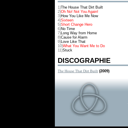
1)
The House That Dirt Built
2)
Oh No! Not You Again!
3)
How You Like Me Now
4)
Sixteen
5)
Short Change Hero
6)
No Time
7)
Long Way from Home
8)
Cause for Alarm
9)
Love Like That
10)
What You Want Me to Do
11)
Stuck
DISCOGRAPHIE
The House That Dirt Built
(2009)