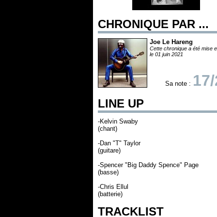
CHRONIQUE PAR ...
Joe Le Hareng
Cette chronique a été mise e
le 01 juin 2021
17/
Sa note :
LINE UP
-Kelvin Swaby
(chant)
-Dan "T" Taylor
(guitare)
-Spencer "Big Daddy Spence" Page
(basse)
-Chris Ellul
(batterie)
TRACKLIST