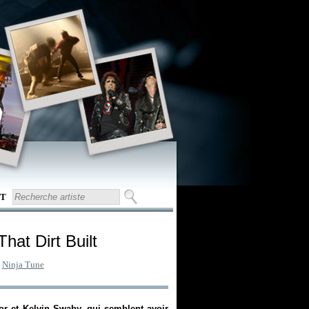
T
hat Dirt Built
:
Ninja Tune
lor et Kelvin Swaby, qui semblent avoir