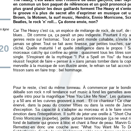
en commun un bon paquet de références et un goût prononcé pour
plus grand plaisir les deux gaillards forment The Heavy et s'ent
le groove n'a plus de secret afin d'exprimer en musique cet un
Brown, la Motown, la surf music, Hendrix, Ennio Morricone, Scr
Beatles, le rock 'n' roll... Ça donne envie, non?
n ligne
Car The Heavy c'est ca, un espèce de mélange de rock, de surf, de 
blues... Dit comme ça, ça paraît un peu indigeste. Pourtant il n'
genres reste sur l'estomac. Tout ce petit monde cohabite, s'invite 
jamais se gêner. Tout se fait avec finesse, par petites touches, sa
20
cliché. Quelle maturité ! et quelle intelligence dans le propos ! 
morceaux catchy qui confine au génie : quasiment tous les titres so
single. S'inspirant de la mythique "I Put a Spell on You" du fra
réussit l'exploit de faire « penser à » sans jamais tomber dans la cop
merveille à la musique de son illustre ainée, le refrain se fait accro
Pour le reste, c'est du même tonneau. À commencer par le bondi
déballe son rock n roll tendance surf music à fond les gamelles avec
quelle intro pour la magnifique "How You Like Me Now". Les guitares
y a 50 ans et les cuivres groovent à mort... Et ce chanteur ! Ce chant
énervé, dans la peau du crooner fifties ou dans la veste de Ja
d'exception. Sa capacité à s'adapter au morceau et à le faire vivre
émotion dans l'interprétation. Il suffit de jeter une oreille à "Short C
Ennio Morricone (superbe), petite guitare tarantinesque (ça ne veut 
fond de batterie qui groove à bloc et chant à fleur de peau. Marvin 
Remettez-en donc une couche avec "What You Want Me To Do". 