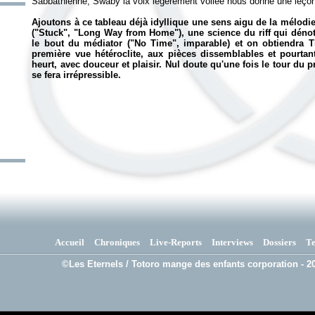
Sabbathienne, Swaby la voix légèrement voilée nous donne une leço
Ajoutons à ce tableau déjà idyllique une sens aigu de la mélodie
("Stuck", "Long Way from Home"), une science du riff qui dénot
le bout du médiator ("No Time", imparable) et on obtiendra
T
première vue hétéroclite, aux pièces dissemblables et pourtant
heurt, avec douceur et plaisir. Nul doute qu'une fois le tour du pr
se fera irrépressible.
Accueil
Chroniques
Live-Reports
Interviews
Dossiers
T
©Les Eternels / Totoro mange des enfants corporation - 20