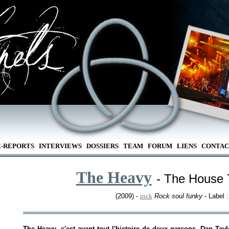
E-REPORTS
INTERVIEWS
DOSSIERS
TEAM
FORUM
LIENS
CONTAC
The Heavy
- The House T
(2009) -
rock
Rock soul funky
- Label 
The Heavy, c'est avant tout l'histoire de deux garçons, Dan Tay