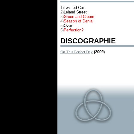
1)
Twisted Coil
2)
Leland Street
3)
Green and Cream
4)
Season of Denial
5)
Over
6)
Perfection?
DISCOGRAPHIE
On This Perfect Day
(2009)