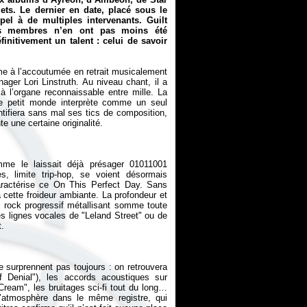
ets. Le dernier en date, placé sous le
ppel à de multiples intervenants. Guilt
les membres n’en ont pas moins été
initivement un talent : celui de savoir
me à l’accoutumée en retrait musicalement
ager Lori Linstruth. Au niveau chant, il a
 à l’organe reconnaissable entre mille. La
 Ce petit monde interprète comme un seul
tifiera sans mal ses tics de composition,
mme le laissait déjà présager
01011001
, limite trip-hop, se voient désormais
aractérise ce
On This Perfect Day
. Sans
 cette froideur ambiante. La profondeur et
e rock progressif métallisant somme toute
des lignes vocales de "Leland Street" ou de
e surprennent pas toujours : on retrouvera
f Denial"), les accords acoustiques sur
ream", les bruitages sci-fi tout du long…
l’atmosphère dans le même registre, qui