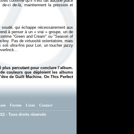
itres confirme qu’il n’est fait aucune place
 de-ci de-là, maintiennent la pression et
tif soudé, qui échappe nécessairement aux
prend à penser à un « vrai » groupe, un de
x comme "Green and Cream" ou "Season of
w-boy. Pas de virtuosité ostentatoire, mais
oli ultra-fins pour Lori, un toucher jazzy
éré plus percutant pour conclure l’album.
t de couleurs que déploient les albums
d’être de Guilt Machine.
On This Perfect
eam
Forum
Liens
Contact
12 - Tous droits réservés