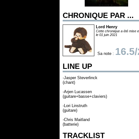
CHRONIQUE PAR ...
Lord Henry
Cette chronique a été mise e
le 01 juin 2021
16.5
Sa note :
LINE UP
-Jasper Steverlinck
(chant)
-Arjen Lucassen
(guitare+basse+claviers)
-Lori Linstruth
(guitare)
-Chris Maitland
(batterie)
TRACKLIST