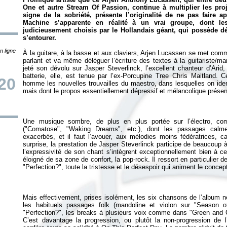
One et autre Stream Of Passion, continue à multiplier les proj
signe de la sobriété, présente l’originalité de ne pas faire a
Machine s’apparente en réalité à un vrai groupe, dont 
judicieusement choisis par le Hollandais géant, qui possède déf
s’entourer.
n ligne
À la guitare, à la basse et aux claviers, Arjen Lucassen se met com
parlant et va même déléguer l’écriture des textes à la guitariste/man
jeté son dévolu sur Jasper Steverlinck, l’excellent chanteur d’Arid,
batterie, elle, est tenue par l’ex-Porcupine Tree Chris Maitland.
/20
homme les nouvelles trouvailles du maestro, dans lesquelles on iden
Une musique sombre, de plus en plus portée sur l’électro, co
("Comatose", "Waking Dreams", etc.), dont les passages calmes
exacerbés, et il faut l’avouer, aux mélodies moins fédératrices, c
surprise, la prestation de Jasper Steverlinck participe de beaucoup à
l’expressivité de son chant s’intègrent exceptionnellement bien à c
éloigné de sa zone de confort, la pop-rock. Il ressort en particulier 
Mais effectivement, prises isolément, les six chansons de l’album n
les habituels passages folk (mandoline et violon sur "Season o
"Perfection?", les breaks à plusieurs voix comme dans "Green and C
C’est davantage la progression, ou plutôt la non-progression de 