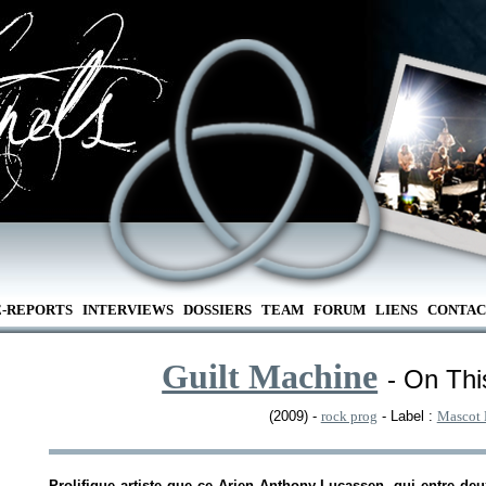
E-REPORTS
INTERVIEWS
DOSSIERS
TEAM
FORUM
LIENS
CONTAC
Guilt Machine
- On Thi
(2009) -
rock prog
- Label :
Mascot 
Prolifique artiste que ce Arjen Anthony Lucassen, qui entre d