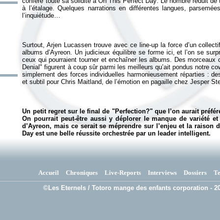
confère toute sa solidité à
On This Perfect Day
. Le nombre réduit de t
à l’étalage. Quelques narrations en différentes langues, parsemées
Surtout, Arjen Lucassen trouve avec ce line-up la force d’un collec
albums d’Ayreon. Un judicieux équilibre se forme ici, et l’on se sur
ceux qui pourraient tourner et enchaîner les albums. Des morceau
Denial" figurent à coup sûr parmi les meilleurs qu’ait pondus notre co
simplement des forces individuelles harmonieusement réparties : des s
Un petit regret sur le final de "Perfection?" que l’on aurait préf
On pourrait peut-être aussi y déplorer le manque de variété e
d’Ayreon, mais ce serait se méprendre sur l’enjeu et la raison 
Day
est une belle réussite orchestrée par un leader intelligent.
Accueil
Chroniques
Live-Reports
Interviews
Dossiers
T
©Les Eternels / Totoro mange des enfants corporation - 20