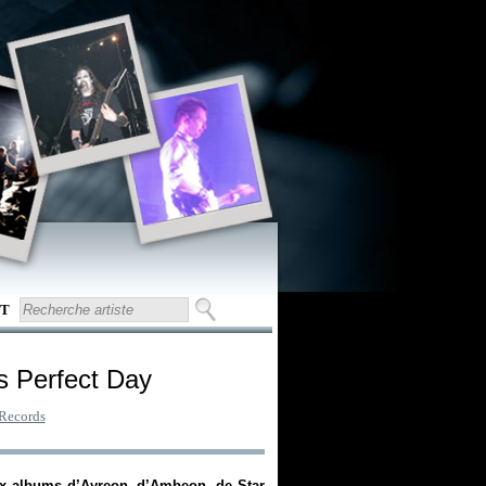
T
s Perfect Day
Records
eux albums d’Ayreon, d’Ambeon, de Star