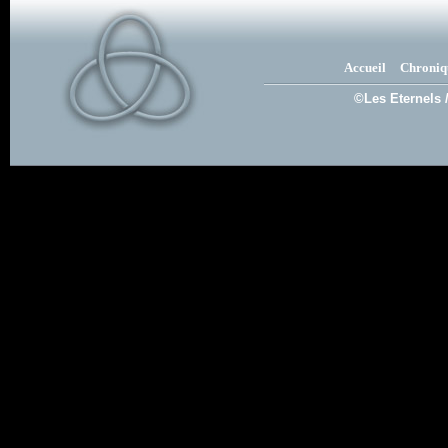
Accueil
Chroniq
©Les Eternels 