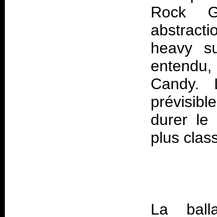
Rock G
abstracti
heavy su
entendu
Candy
. 
prévisibl
durer le
La ball