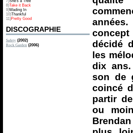
qualit
7)
She's a Tree
8)
Take it Back
commença
9)
Wading In
10)
Thankful
11)
Pretty Good
années.
DISCOGRAPHIE
concept 
Safety
(2002)
décidé d
Rock Garden
(2006)
les mélo
dix ans
son de g
coincé d
partir d
ou moi
Brendan 
plus loi