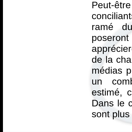
Peut-êt
concilia
ramé du
poseron
apprécier
de la ch
médias p
un comb
estimé, c
Dans le c
sont plus 