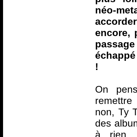
néo-met
accorde
encore, 
passage
échappé 
!
On pen
remettre 
non, Ty 
des alb
à rien.