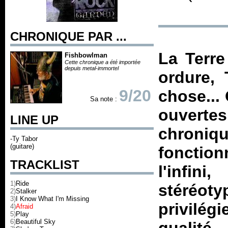
CHRONIQUE PAR ...
La Terre
Fishbowlman
Cette chronique a été importée
depuis metal-immortel
ordure, 
9/20
chose...
Sa note :
ouvert
LINE UP
chroni
-Ty Tabor
(guitare)
fonction
TRACKLIST
l'infi
1)
Ride
stéréot
2)
Stalker
3)
I Know What I'm Missing
privilég
4)
Afraid
5)
Play
6)
Beautiful Sky