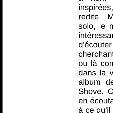
inspirée
redite.
solo, le
intéress
d'écoute
cherchant
ou là co
dans la 
album d
Shove
. C
en écouta
à ce qu'il