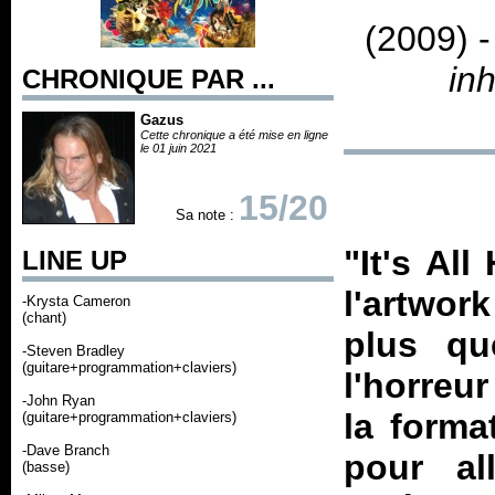
(2009) 
in
CHRONIQUE PAR ...
Gazus
Cette chronique a été mise en ligne
le 01 juin 2021
15/20
Sa note :
"It's Al
LINE UP
l'artwor
-Krysta Cameron
(chant)
plus qu
-Steven Bradley
(guitare+programmation+claviers)
l'horreu
-John Ryan
la forma
(guitare+programmation+claviers)
-Dave Branch
pour al
(basse)