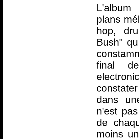
L'album 
plans mél
hop, dru
Bush" qui
constamm
final d
electron
constate
dans une
n'est pas
de chaq
moins un 