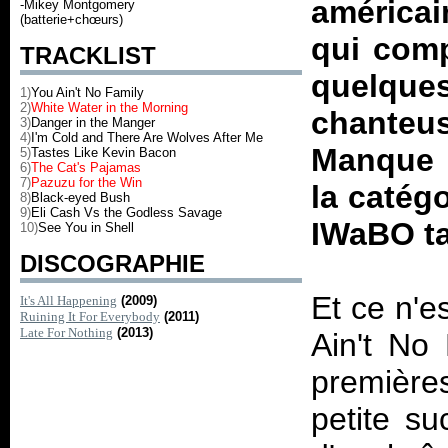
américai
-Mikey Montgomery
(batterie+chœurs)
qui comp
TRACKLIST
quelqu
1)
You Ain't No Family
2)
White Water in the Morning
chante
3)
Danger in the Manger
4)
I'm Cold and There Are Wolves After Me
Manque 
5)
Tastes Like Kevin Bacon
6)
The Cat's Pajamas
7)
Pazuzu for the Win
la catégo
8)
Black-eyed Bush
9)
Eli Cash Vs the Godless Savage
IWaBO ta
10)
See You in Shell
DISCOGRAPHIE
Et ce n'e
It's All Happening
(2009)
Ruining It For Everybody
(2011)
Late For Nothing
(2013)
Ain't No
première
petite s