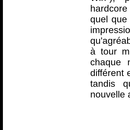
hardcore
quel que 
impressi
qu'agréab
à tour m
chaque n
différent 
tandis q