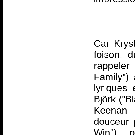
Car Krys
foison, 
rappeler
Family") 
lyriques
Björk ("
Keenan 
douceur 
Win"), 