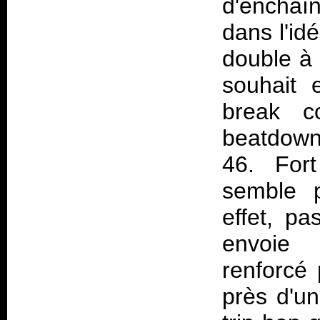
d'enchaî
dans l'idé
double à 
souhait 
break co
beatdown
46. Fort
semble p
effet, pa
envoie 
renforcé 
près d'un