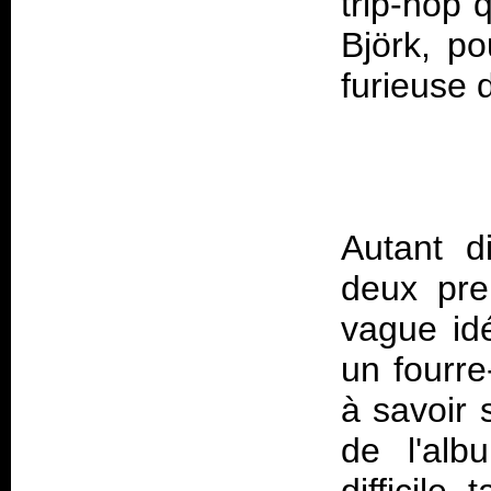
trip-hop 
Björk, po
Autant d
deux pre
vague id
un fourre
à savoir 
de l'alb