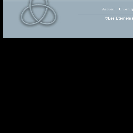
Accueil
Chroniq
©Les Eternels 