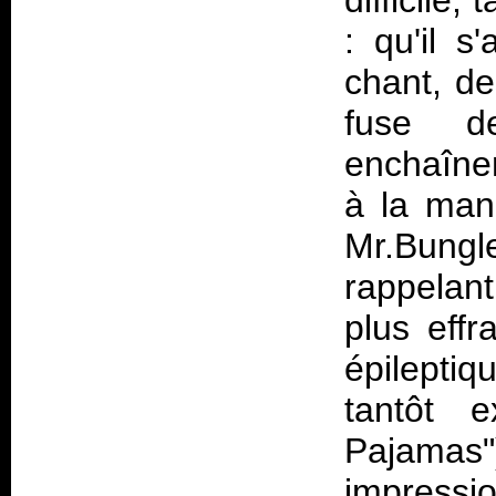
difficile,
: qu'il s
chant, de
fuse d
enchaîne
à la man
Mr.Bungl
rappelan
plus effr
épileptiq
tantôt 
Pajama