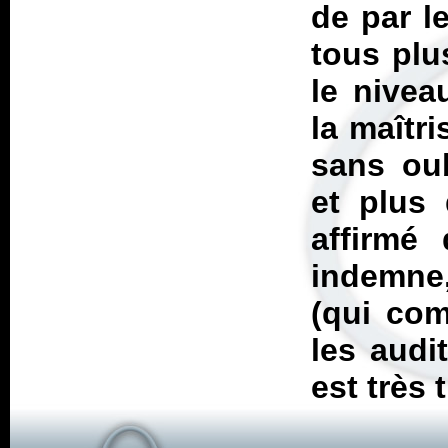
de par l
tous plu
le nivea
la maîtr
sans oub
et plus 
affirmé
indemne
(qui co
les audit
est très t