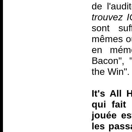
de l'audi
trouvez 
sont su
mêmes ou 
en mémo
Bacon", 
the Win".
It's All
qui fait
jouée es
les pass