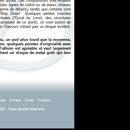
les autres. Les compositions sont emplies
 (des lignes de violon ou de piano, chœurs
nre de détails), tandis que certains sont
g Way Down". Quelques petites touches
ribales ("Good by Love), des structures
xemplaire de ce point), ce sont autant de
st Flavours
n'étant pas un disque évident,
hu, un poil plus lourd que la moyenne,
n, quelques pointes d'originalité avec
 l’album est agréable et vaut largement
rchent un disque de metal goth qui leur
eam
Forum
Liens
Contact
12 - Tous droits réservés