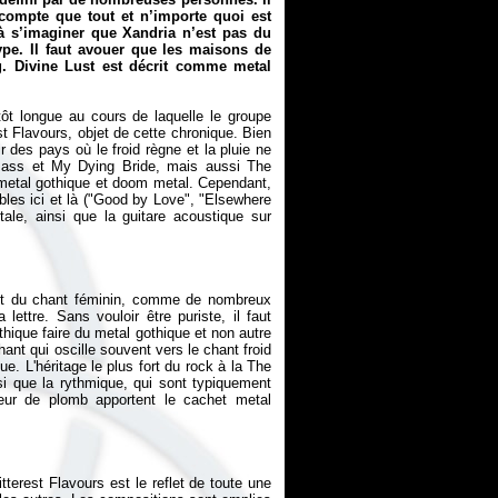
compte que tout et n’importe quoi est
à s’imaginer que Xandria n’est pas du
pe. Il faut avouer que les maisons de
ng. Divine Lust est décrit comme metal
ôt longue au cours de laquelle le groupe
st Flavours
, objet de cette chronique. Bien
des pays où le froid règne et la pluie ne
emass et My Dying Bride, mais aussi The
 metal gothique et doom metal. Cependant,
bles ici et là ("Good by Love", "Elsewhere
ale, ainsi que la guitare acoustique sur
ant du chant féminin, comme de nombreux
lettre. Sans vouloir être puriste, il faut
hique faire du metal gothique et non autre
hant qui oscille souvent vers le chant froid
. L'héritage le plus fort du rock à la The
nsi que la rythmique, qui sont typiquement
deur de plomb apportent le cachet metal
tterest Flavours
est le reflet de toute une