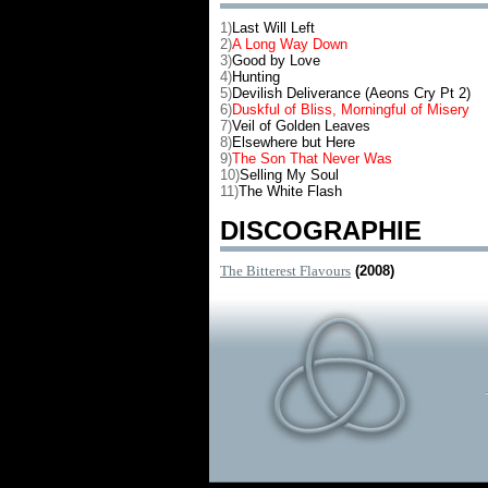
1)
Last Will Left
2)
A Long Way Down
3)
Good by Love
4)
Hunting
5)
Devilish Deliverance (Aeons Cry Pt 2)
6)
Duskful of Bliss, Morningful of Misery
7)
Veil of Golden Leaves
8)
Elsewhere but Here
9)
The Son That Never Was
10)
Selling My Soul
11)
The White Flash
DISCOGRAPHIE
The Bitterest Flavours
(2008)