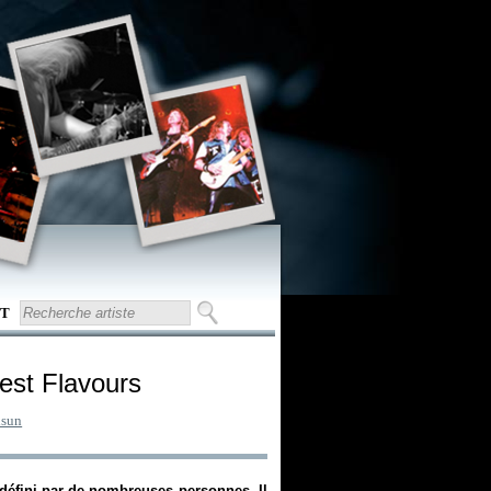
T
rest Flavours
dsun
défini par de nombreuses personnes. Il