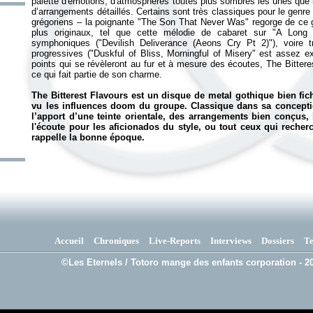
palette d'émotions, d'atmosphères toutes plus sombres les unes que 
d’arrangements détaillés. Certains sont très classiques pour le genre
grégoriens – la poignante "The Son That Never Was" regorge de ce ge
plus originaux, tel que cette mélodie de cabaret sur "A Lon
symphoniques ("Devilish Deliverance (Aeons Cry Pt 2)"), voire t
progressives ("Duskful of Bliss, Morningful of Misery" est assez e
points qui se révèleront au fur et à mesure des écoutes,
The Bittere
ce qui fait partie de son charme.
The Bitterest Flavours
est un disque de metal gothique bien fic
vu les influences doom du groupe. Classique dans sa conceptio
l’apport d’une teinte orientale, des arrangements bien conçus,
l'écoute pour les aficionados du style, ou tout ceux qui reche
rappelle la bonne époque.
Accueil
Chroniques
Live-Reports
Interviews
Dossiers
T
©Les Eternels / Totoro mange des enfants corporation - 20