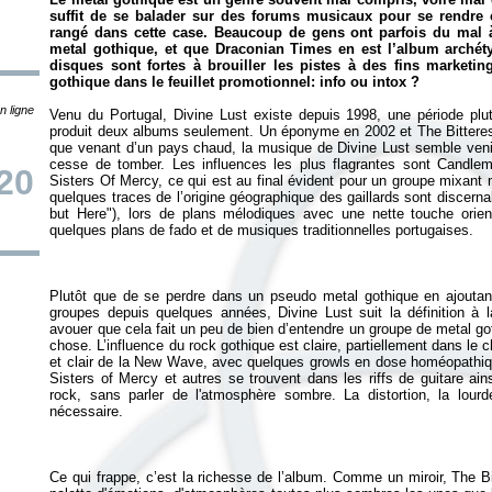
suffit de se balader sur des forums musicaux pour se rendre 
rangé dans cette case. Beaucoup de gens ont parfois du mal 
metal gothique, et que
Draconian Times
en est l’album archéty
disques sont fortes à brouiller les pistes à des fins marketi
gothique dans le feuillet promotionnel: info ou intox ?
n ligne
Venu du Portugal, Divine Lust existe depuis 1998, une période plut
produit deux albums seulement. Un éponyme en 2002 et
The Bittere
que venant d’un pays chaud, la musique de Divine Lust semble venir 
cesse de tomber. Les influences les plus flagrantes sont Candl
20
Sisters Of Mercy, ce qui est au final évident pour un groupe mixant
quelques traces de l’origine géographique des gaillards sont discerna
but Here"), lors de plans mélodiques avec une nette touche orient
Plutôt que de se perdre dans un pseudo metal gothique en ajout
groupes depuis quelques années, Divine Lust suit la définition à la 
avouer que cela fait un peu de bien d’entendre un groupe de metal got
chose. L’influence du rock gothique est claire, partiellement dans le c
et clair de la New Wave, avec quelques growls en dose homéopathique
Sisters of Mercy et autres se trouvent dans les riffs de guitare ai
rock, sans parler de l'atmosphère sombre. La distortion, la lour
Ce qui frappe, c’est la richesse de l’album. Comme un miroir,
The Bi