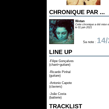
CHRONIQUE PAR ...
Wotan
Cette chronique a été mise e
le 01 juin 2021
14/
Sa note :
LINE UP
-Filipe Gonçalves
(chant+guitare)
-Ricardo Pinhal
(guitare)
-Antonio Capote
(claviers)
-João Costa
(batterie)
TRACKLIST