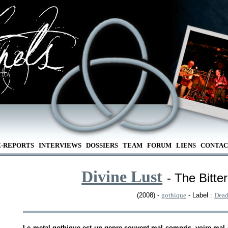
E-REPORTS
INTERVIEWS
DOSSIERS
TEAM
FORUM
LIENS
CONTAC
Divine Lust
- The Bitte
(2008) -
gothique
- Label :
Dea
Le metal gothique est un genre souvent mal compris, voire mal 