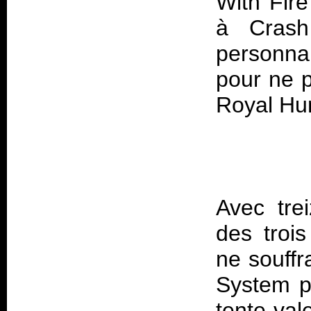
With Fire
à Cras
personnal
pour ne p
Avec trei
des trois
ne souffr
System p
tente va