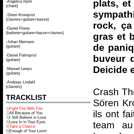
plats, e
-Angelica Rylin
(chant)
sympathi
-Sören Kronqvist
(claviers+guitare+basse)
rock, ça
-Daniel Flores
(batterie+guitare+basse+claviers)
gras et 
-Johan Niemann
de paniq
(guitare)
-Daniel Palmqvist
buveur 
(guitare)
Deicide e
-Manuel Lewys
(guitare)
-Andreas Lindahl
(claviers)
Crash Th
TRACKLIST
Sören Kro
1)
Fight Fire With Fire
ils ont f
2)
All Because of You
3)
I Still Believe in Love
4)
Love Is in Your Eyes
team au
5)
Take a Chance
6)
Enough of Your Lovin'