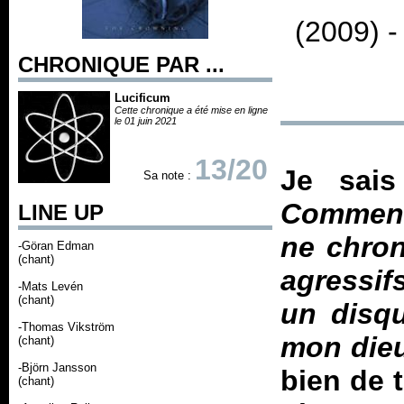
(2009) 
CHRONIQUE PAR ...
Lucificum
Cette chronique a été mise en ligne
le 01 juin 2021
13/20
Je sai
Sa note :
Comment,
LINE UP
ne chron
-Göran Edman
(chant)
agressifs
-Mats Levén
(chant)
un disq
-Thomas Vikström
mon dieu
(chant)
-Björn Jansson
bien de 
(chant)