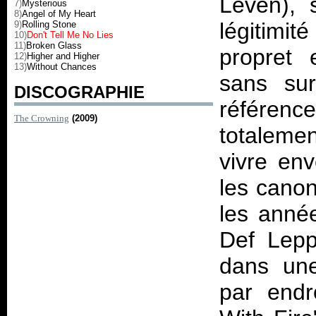
Leven), 
7)
Mysterious
8)
Angel of My Heart
légitimi
9)
Rolling Stone
10)
Don't Tell Me No Lies
11)
Broken Glass
propret 
12)
Higher and Higher
13)
Without Chances
sans sur
DISCOGRAPHIE
référenc
The Crowning
(2009)
totaleme
vivre env
les canon
les année
Def Lepp
dans un
par endr