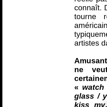
connaît.
tourne 
américain
typique
artistes 
Amusant
ne veu
certainem
«
watch 
glass / 
kiss m