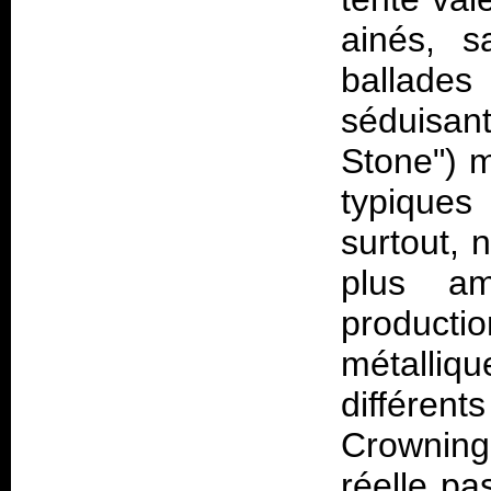
ainés, s
ballades
séduisant
Stone") m
typiques
surtout, 
plus a
productio
métalliq
différe
Crowning
réelle pa