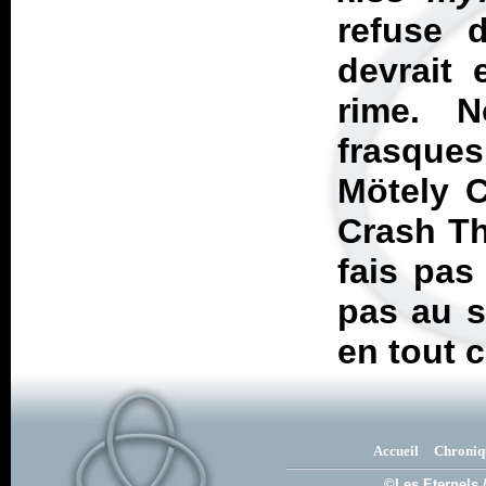
refuse 
devrait 
rime. 
frasque
Mötely C
Crash Th
fais pas
pas au s
en tout c
Accueil
Chroniq
©Les Eternels 