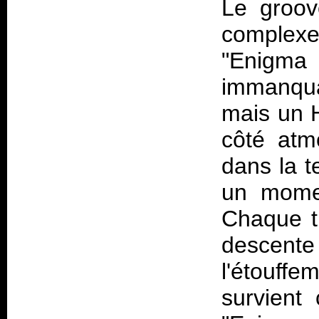
Le groov
complexe
"Enigm
immanqu
mais un H
côté atm
dans la t
un momen
Chaque ti
descente
l'étouff
survient