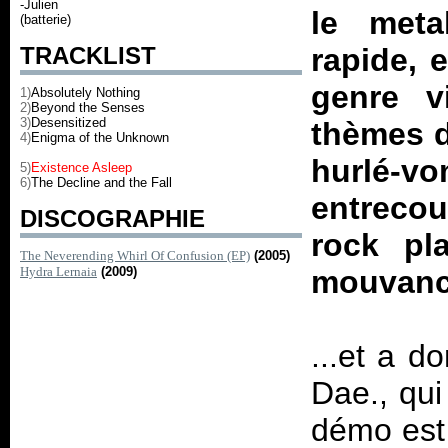
-Julien
le meta
(batterie)
TRACKLIST
rapide, 
genre v
1)
Absolutely Nothing
2)
Beyond the Senses
3)
Desensitized
thèmes d
4)
Enigma of the Unknown
hurlé-vo
5)
Existence Asleep
6)
The Decline and the Fall
entreco
DISCOGRAPHIE
rock pl
The Neverending Whirl Of Confusion (EP)
(2005)
Hydra Lernaia
(2009)
mouvance
...et a 
Dae., qui
démo est 