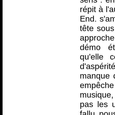
répit à l'
End. s'am
tête sous
approche 
démo ét
qu'elle 
d'aspéri
manque de
empêche 
musique,
pas les u
fallu pou