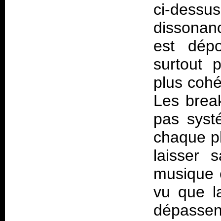
ci-dessus
dissonan
est dépo
surtout 
plus coh
Les break
pas syst
chaque pl
laisser 
musique 
vu que l
dépassen