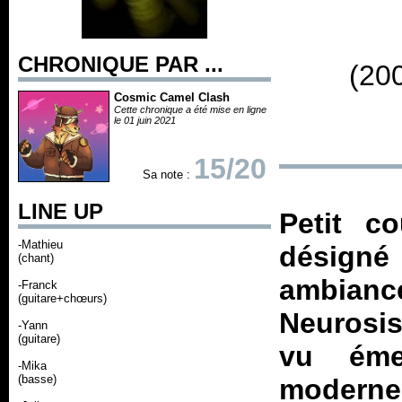
CHRONIQUE PAR ...
(20
Cosmic Camel Clash
Cette chronique a été mise en ligne
le 01 juin 2021
15/20
Sa note :
LINE UP
Petit c
-Mathieu
désigné 
(chant)
ambianc
-Franck
(guitare+chœurs)
Neurosis
-Yann
(guitare)
vu éme
-Mika
(basse)
moderne 