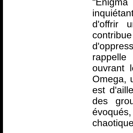
"Enigma 
inquiétan
d'offrir
contri
d'oppress
rappell
ouvrant 
Omega, u
est d'ail
des gro
évoqués, 