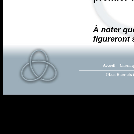
À noter qu
figureront 
Accueil
Chroniq
©Les Eternels 