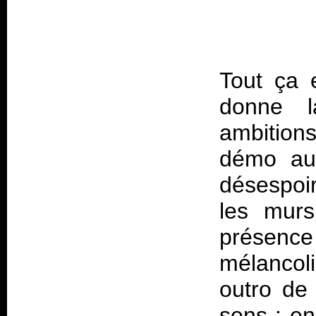
Tout ça 
donne 
ambition
démo au 
désespoir
les murs
présence
mélancol
outro de
sens : e