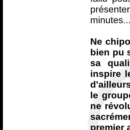
présente
minutes..
Ne chipo
bien pu s
sa quali
inspire 
d'ailleu
le group
ne révol
sacrémen
premier a