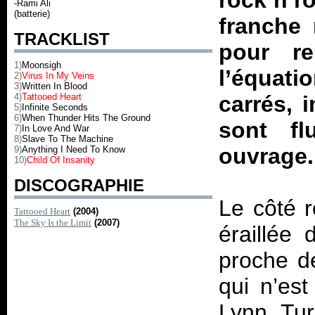
rock n’r
-Rami Ali
(batterie)
franche 
TRACKLIST
pour re
1)
Moonsigh
l’équat
2)
Virus In My Veins
3)
Written In Blood
4)
Tattooed Heart
carrés, 
5)
Infinite Seconds
6)
When Thunder Hits The Ground
sont fl
7)
In Love And War
8)
Slave To The Machine
ouvrage.
9)
Anything I Need To Know
10)
Child Of Insanity
DISCOGRAPHIE
Le côté r
Tattooed Heart
(2004)
The Sky Is the Limit
(2007)
éraillée
proche de
qui n’es
Lynn Tur