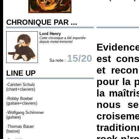
CHRONIQUE PAR ...
Lord Henry
Cette chronique a été importée
depuis metal-immortel
Evidence
15/20
est cons
Sa note :
et recon
LINE UP
pour la 
-Carsten Schulz
(chant+claviers)
la maîtr
-Robby Boebel
nous se
(guitare+claviers)
-Wolfgang Schimmer
croise
(guitare)
tradition
-Thomas Bauer
(basse)