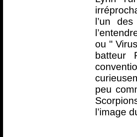
irréproch
l’un des
l’entendr
ou " Viru
batteur 
convent
curieuse
peu comm
Scorpion