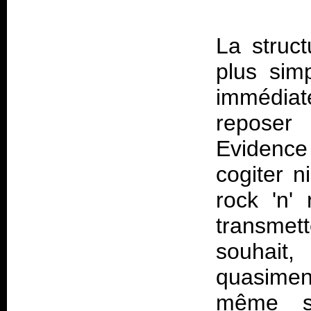
La struc
plus simp
immédiat
reposer
Evidence
cogiter n
rock 'n' 
transmet
souhait
quasimen
même s