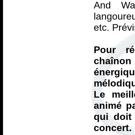
And War
langoure
etc. Prév
Pour r
chaînon
énergi
mélodiqu
Le meil
animé pa
qui doit
concert.