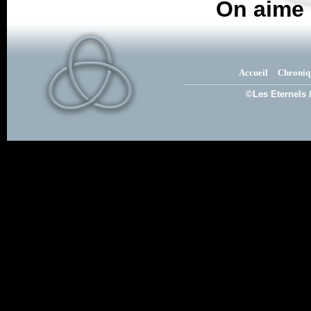
On aime 
Accueil
Chroniq
©Les Eternels 