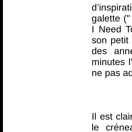
d’inspira
galette (
I Need T
son petit
des ann
minutes l
Il est cla
le créne