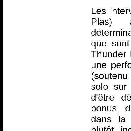
Les inte
Plas) 
détermina
que sont
Thunder 
une perf
(soutenu
solo sur
d'être d
bonus, d
dans la
plutôt i