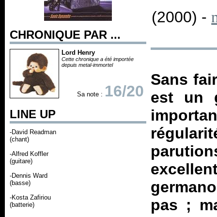
(2000) -
CHRONIQUE PAR ...
Lord Henry
Cette chronique a été importée
depuis metal-immortel
Sans fai
16/20
est un 
Sa note :
import
LINE UP
régular
-David Readman
(chant)
parutio
-Alfred Koffler
(guitare)
excellen
-Dennis Ward
germano-a
(basse)
-Kosta Zafiriou
pas ; ma
(batterie)