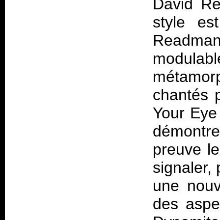
David Re
style est
Readma
modula
métamorp
chantés p
Your Eye
démontre
preuve le
signaler,
une nouv
des aspe