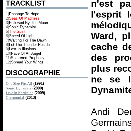
n'est p
TRACKLIST
l'esprit
1)
Passage To Hope
2)
Seas Of Madness
mélodiqu
3)
Followed By The Moon
4)
Sonic Dynamite
5)
The Spirit
Ward, pl
6)
Speed Of Light
7)
Waiting For The Dawn
cache de
8)
Let The Thunder Reside
9)
Lost In Illusions
10)
Face Of An Angel
des pro
11)
Shattered Prophecy
12)
Spread Your Wings
plus rec
DISCOGRAPHIE
ne se l
One Size Fits All
(1991)
Dynamit
Sonic Dynamite
(2000)
Live In Karslruhe
(2009)
Ceremonial
(2013)
Andi Der
Germains 