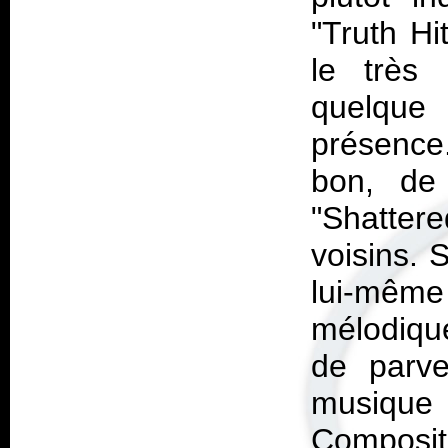
"Truth Hi
le très
quelque 
présence.
bon, de 
"Shattere
voisins. 
lui-mêm
mélodique
de parve
musique
Composit