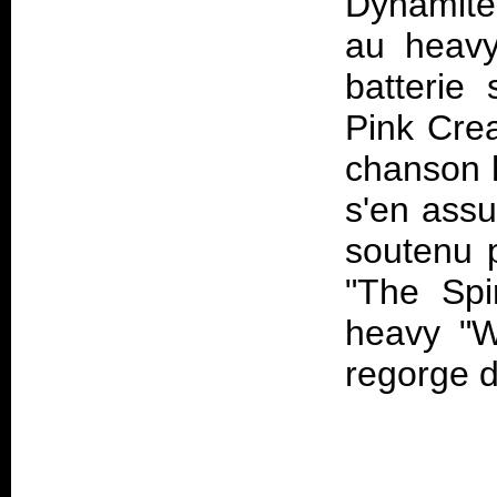
Dynamite
au heavy
batterie 
Pink Cre
chanson h
s'en assu
soutenu p
"The Spi
heavy "W