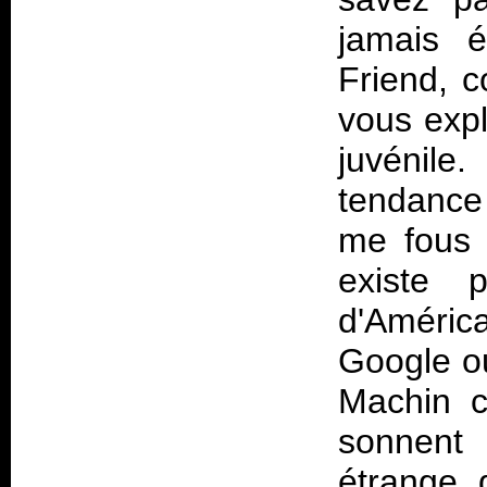
jamais é
Friend, 
vous expl
juvénile
tendance 
me fous 
existe 
d'Améric
Google ou
Machin c
sonnent
étrange d