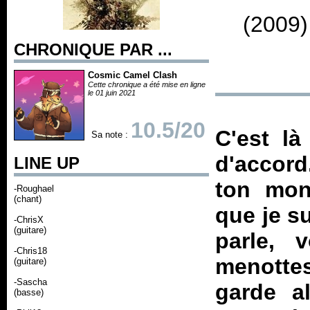
(2009)
CHRONIQUE PAR ...
Cosmic Camel Clash
Cette chronique a été mise en ligne
le 01 juin 2021
10.5/20
C'est l
Sa note :
d'accord
LINE UP
ton mon
-Roughael
(chant)
que je su
-ChrisX
(guitare)
parle,
-Chris18
menottes
(guitare)
-Sascha
garde a
(basse)