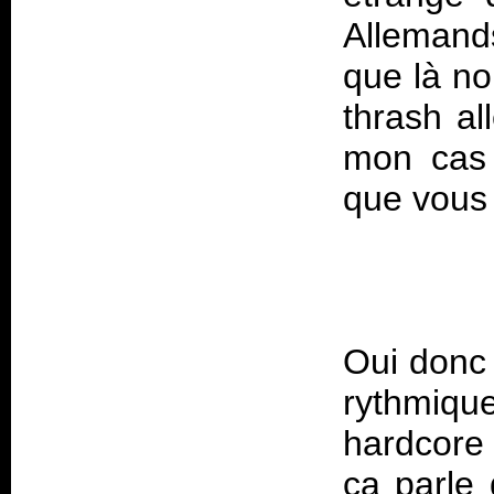
Allemand
que là no
thrash a
mon cas 
Oui donc
rythmiq
hardcore
ça parle 