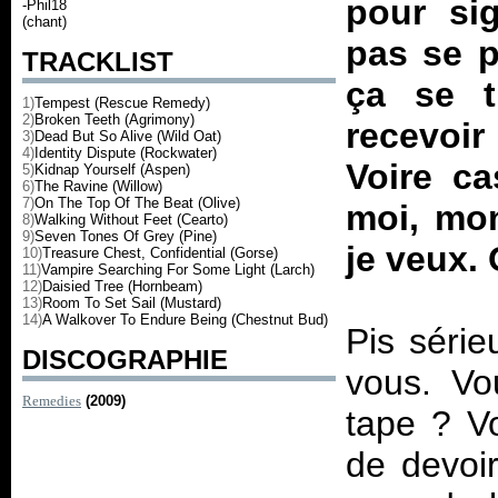
pour sig
-Phil18
(chant)
pas se pl
TRACKLIST
ça se t
1)
Tempest (Rescue Remedy)
2)
Broken Teeth (Agrimony)
recevoir 
3)
Dead But So Alive (Wild Oat)
4)
Identity Dispute (Rockwater)
Voire ca
5)
Kidnap Yourself (Aspen)
6)
The Ravine (Willow)
7)
On The Top Of The Beat (Olive)
moi, mon
8)
Walking Without Feet (Cearto)
9)
Seven Tones Of Grey (Pine)
je veux.
10)
Treasure Chest, Confidential (Gorse)
11)
Vampire Searching For Some Light (Larch)
12)
Daisied Tree (Hornbeam)
13)
Room To Set Sail (Mustard)
14)
A Walkover To Endure Being (Chestnut Bud)
Pis séri
DISCOGRAPHIE
vous. Vo
Remedies
(2009)
tape ? V
de devoi