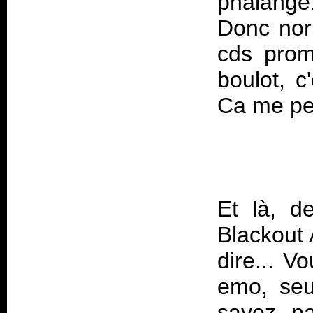
phalange
Donc nor
cds prom
boulot, 
Et là, d
Blackout 
dire... V
emo, seu
savez pa