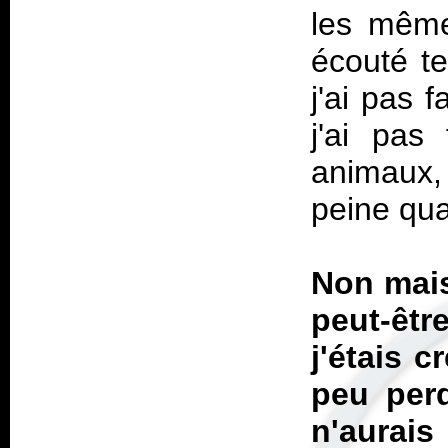
les mêmes
écouté te
j'ai pas f
j'ai pas
animaux,
peine qua
Non mais 
peut-êtr
j'étais c
peu perd
n'aurais