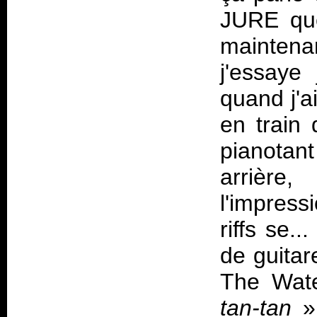
JURE que
mainten
j'essaye
quand j'ai
en train 
pianotant 
arrière,
l'impress
riffs se..
de guita
The Wate
tan-tan
»