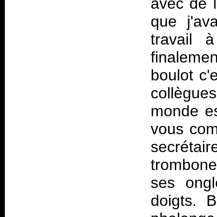
avec de l
que j'av
travail à
finaleme
boulot c'
collègue
monde est
vous com
secrétai
trombone
ses ongl
doigts. 