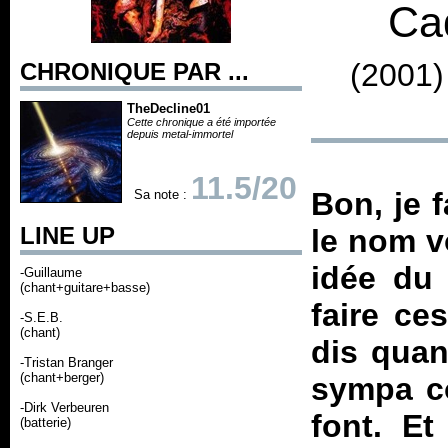
Ca
(2001)
CHRONIQUE PAR ...
TheDecline01
Cette chronique a été importée
depuis metal-immortel
11.5/20
Bon, je 
Sa note :
LINE UP
le nom vo
idée du
-Guillaume
(chant+guitare+basse)
faire ce
-S.E.B.
(chant)
dis quan
-Tristan Branger
(chant+berger)
sympa co
-Dirk Verbeuren
font. Et
(batterie)