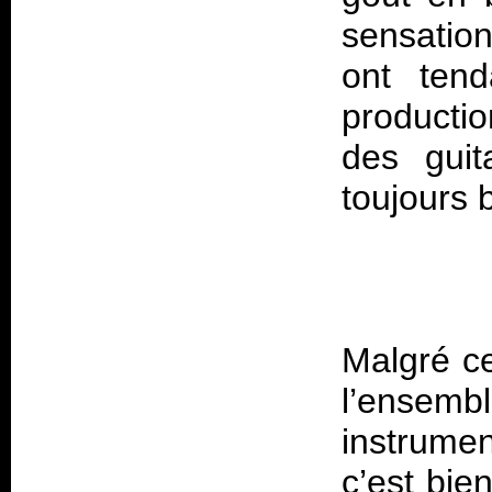
sensation
ont tend
producti
des guit
Malgré ce
l’ensem
instrume
c’est bie