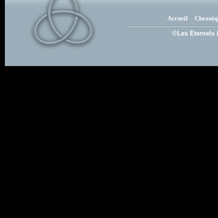
Accueil
Chroniq
©Les Eternels 