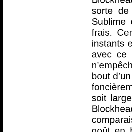
sorte de 
Sublime 
frais. Ce
instants 
avec ce 
n’empêch
bout d’un 
foncière
soit lar
Blockhead
comparais
goût en b