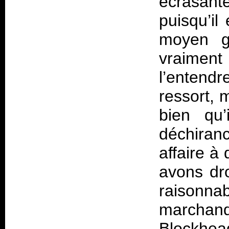
écrasant
puisqu’il
moyen g
vraiment 
l’entend
ressort, 
bien qu’
déchiran
affaire à
avons dro
raisonna
marchand
Blockhea