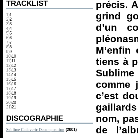
TRACKLIST
précis. A
grind g
1)
1
2)
2
3)
3
d’un c
4)
4
5)
5
pléona
6)
6
7)
7
8)
8
M’enfin 
9)
9
10)
10
tiens à 
11)
11
12)
12
Sublim
13)
13
14)
14
15)
15
comme j’
16)
16
17)
17
c’est do
18)
18
19)
19
20)
20
gaillard
21)
21
nom, pas
DISCOGRAPHIE
de l’a
Sublime Cadaveric Decomposition
(2001)