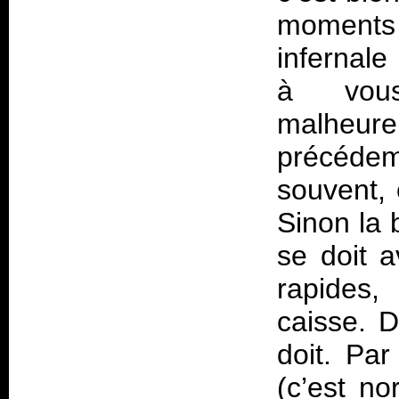
moments
infernale 
à vous
malhe
précédem
souvent, 
Sinon la 
se doit a
rapides,
caisse. D
doit. Pa
(c’est n