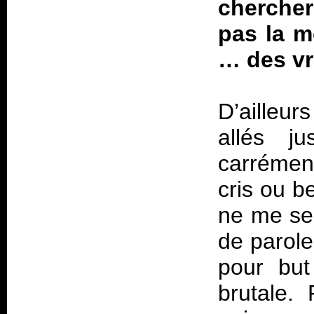
chercher
pas la m
… des vr
D’ailleu
allés j
carrément
cris ou b
ne me sem
de parole
pour but
brutale.