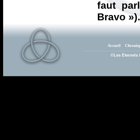
faut par
Bravo
»)
Accueil
Chroniq
©Les Eternels 