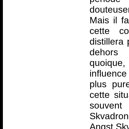
douteusem
Mais il f
cette c
distiller
dehors 
quoique, 
influence
plus pur
cette sit
souvent
Skvadron
Angst Sk