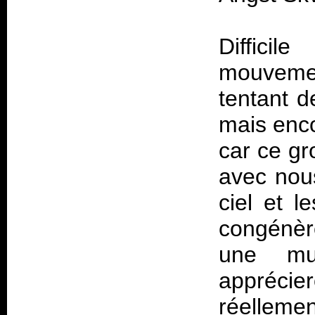
Diffici
mouvemen
tentant d
mais enco
car ce gr
avec nous
ciel et l
congénère
une mus
apprécie
réelleme