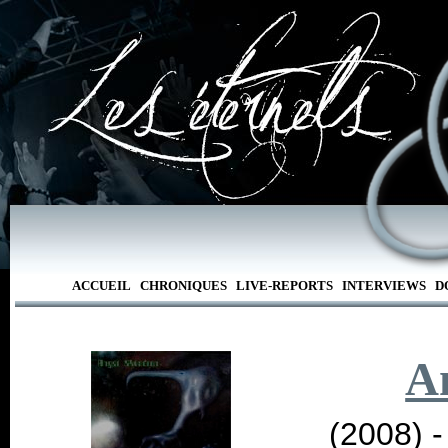
ACCUEIL
CHRONIQUES
LIVE-REPORTS
INTERVIEWS
D
A
(2008) 