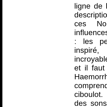
ligne de 
descripti
ces Nor
influence
: les pe
inspiré
incroyabl
et il fau
Haemorrh
compren
ciboulot
des sons