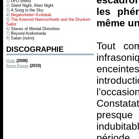
escadro
1)
UFO (intro)
2)
Silent Night, Alien Night
les phén
3)
A Song in the Sky
4)
Negativiteten Kvelatak
5)
The Asteroid Haemorrhoids and the Drunken
même un 
Sailor
6)
Slaves of Mental Distortion
7)
Beyond Andromeda
8)
Satan (outro)
Tout co
DISCOGRAPHIE
infraso
Flukt
(2008)
Sweet Poison
(2010)
enceinte
introdu
l’occasio
Constata
presqu
indubit
périod