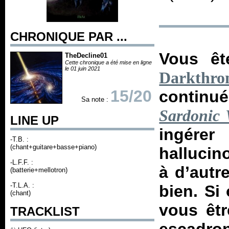
CHRONIQUE PAR ...
Vous êt
TheDecline01
Cette chronique a été mise en ligne
le 01 juin 2021
Darkthro
15/20
continu
Sa note :
Sardonic 
LINE UP
ingére
-T.B. :
(chant+guitare+basse+piano)
hallucin
-L.F.F. :
à d’autr
(batterie+mellotron)
-T.L.A. :
bien. Si 
(chant)
vous êtr
TRACKLIST