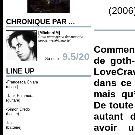
(2006
CHRONIQUE PAR ...
[MäelströM]
Cette chronique a été importée
depuis metal-immortel
Comment 
9.5/20
de goth-
Sa note :
LoveCra
LINE UP
dans ce 
-Francesca Chiara
(chant)
mais qu’
-Tank Palamara
(guitare)
De toute
-Simon Dredo
autant 
(basse)
-Iakk
avoir u
(batterie)