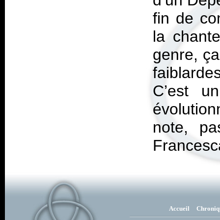
d’un Dep
fin de co
la chant
genre, ça
faiblarde
C’est un
évolutio
note, pa
Francesc
Accueil
Chroniq