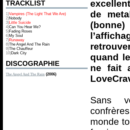
excellen
TRACKLIST
de meta
1)
Vampires (The Light That We Are)
2)
Nobody
(bonne
3)
Little Suicide
4)
Can You Hear Me?
5)
Fading Roses
l’affic
6)
My Soul
7)
Runaway
retrouv
8)
The Angel And The Rain
9)
The Chauffeur
10)
Dark City
quand le
DISCOGRAPHIE
ne fait
The Angel And The Rain
(2006)
LoveCrav
Sans vo
confrères
monde to