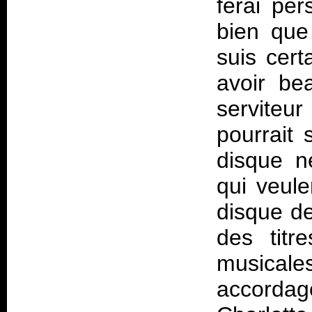
ferai per
bien que
suis cert
avoir be
serviteu
pourrait
disque n
qui veule
disque d
des titr
musica
accorda