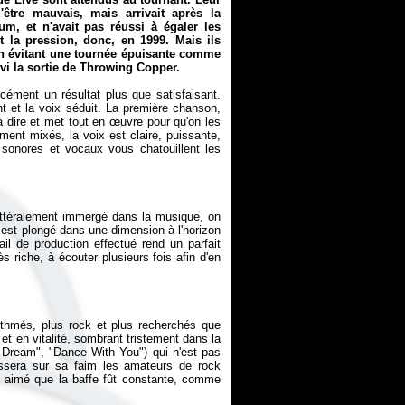
'être mauvais, mais arrivait après la
um, et n'avait pas réussi à égaler les
 la pression, donc, en 1999. Mais ils
, en évitant une tournée épuisante comme
ivi la sortie de
Throwing Copper
.
cément un résultat plus que satisfaisant.
nt et la voix séduit. La première chanson,
à dire et met tout en œuvre pour qu'on les
ment mixés, la voix est claire, puissante,
s sonores et vocaux vous chatouillent les
ittéralement immergé dans la musique, on
 est plongé dans une dimension à l'horizon
ail de production effectué rend un parfait
riche, à écouter plusieurs fois afin d'en
thmés, plus rock et plus recherchés que
 et en vitalité, sombrant tristement dans la
 Dream", "Dance With You") qui n'est pas
aissera sur sa faim les amateurs de rock
t aimé que la baffe fût constante, comme