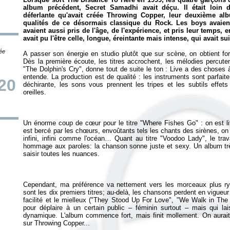
album précédent,
Secret Samadhi
avait déçu. Il était loin d
déferlante qu'avait créée
Throwing Copper
, leur deuxième alb
qualités de ce désormais classique du Rock. Les boys avaient
avaient aussi pris de l'âge, de l'expérience, et pris leur temps
avait pu l'être celle, longue, éreintante mais intense, qui avait su
tée
A passer son énergie en studio plutôt que sur scène, on obtient for
Dès la première écoute, les titres accrochent, les mélodies percute
"The Dolphin's Cry", donne tout de suite le ton : Live a des choses 
entende. La production est de qualité : les instruments sont parfaite
20
déchirante, les sons vous prennent les tripes et les subtils effet
Un énorme coup de cœur pour le titre "Where Fishes Go" : on est l
est bercé par les chœurs, envoûtants tels les chants des sirènes, on
infini, infini comme l'océan… Quant au titre "Voodoo Lady", le trav
hommage aux paroles: la chanson sonne juste et sexy. Un album très 
Cependant, ma préférence va nettement vers les morceaux plus ry
sont les dix premiers titres; au-delà, les chansons perdent en vigueur
facilité et le mielleux ("They Stood Up For Love", "We Walk in The
pour déplaire à un certain public – féminin surtout – mais qui l
dynamique. L'album commence fort, mais finit mollement. On aurai
sur
Throwing Copper
...