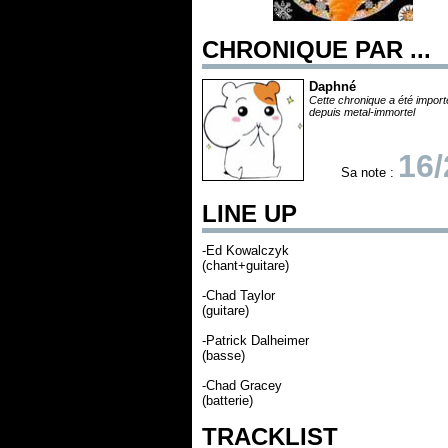
CHRONIQUE PAR ...
Daphné
Cette chronique a été impor
depuis metal-immortel
16/
Sa note :
LINE UP
-Ed Kowalczyk
(chant+guitare)
-Chad Taylor
(guitare)
-Patrick Dalheimer
(basse)
-Chad Gracey
(batterie)
TRACKLIST