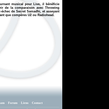
rnant musical pour Live, il bénéficie
frir de la comparaison avec
Throwing
mi-échec de
Secret Samadhi
, et asseyant
dant que compères U2 ou Radiohead.
eam
Forum
Liens
Contact