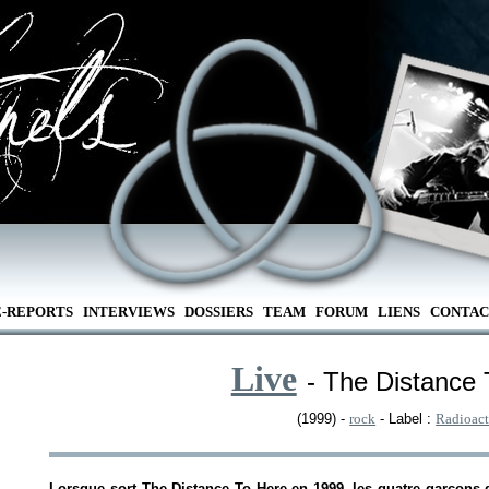
E-REPORTS
INTERVIEWS
DOSSIERS
TEAM
FORUM
LIENS
CONTAC
Live
- The Distance 
(1999) -
rock
- Label :
Radioact
Lorsque sort
The Distance To Here
en 1999, les quatre garçons 