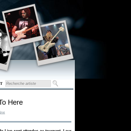
T
To Here
ive
de Live sont attendus au tournant. Leur