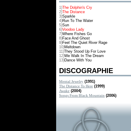
1)
The Dolphin's Cry
2)
The Distance
3)
Sparkle
4)
Run To The Water
5)
Sun
6)
Voodoo Lady
7)
Where Fishes Go
8)
Face And Ghost
9)
Feel The Quiet River Rage
10)
Meltdown
11)
They Stood Up For Love
12)
We Walk In The Dream
13)
Dance With You
DISCOGRAPHIE
Mental Jewelry
(1991)
The Distance To Here
(1999)
Awake
(2004)
Songs From Black Mountain
(2006)