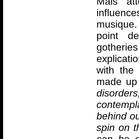
Mais at
influence
musique. 
point d
gotheries
explicati
with the 
made up 
disorder
contempla
behind ou
spin on t