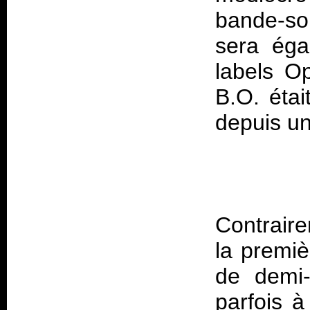
bande-son
sera éga
labels O
B.O. étai
Contrair
la premiè
de demi-
parfois 