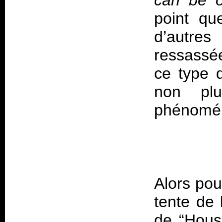
can be 
point qu
d’autre
ressassé
ce type 
non pl
Alors po
tente de 
de “Hous