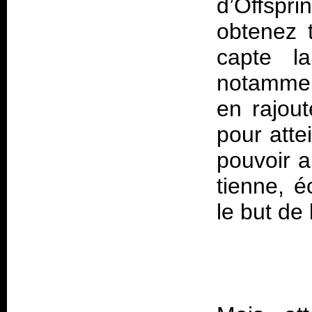
d’Offspri
obtenez 
capte l
notamment
en rajout
pour atte
pouvoir a
tienne, é