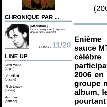
(20
CHRONIQUE PAR ...
[MäelströM]
Cette chronique a été importée
depuis metal-immortel
Enième
11/20
sauce MT
Sa note :
célèbr
LINE UP
partici
-Watt White
(chant)
2006 en 
-Vin Alfieri
(guitare)
groupe n
-Rich Liegey
album, 
(basse)
-Ant Cee
pourtant
(batterie)