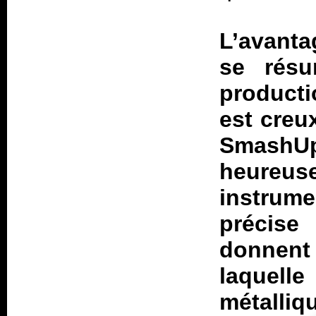
L’avant
se résu
producti
est creux
SmashUp
heureu
instrume
précise 
donnen
laquell
métall