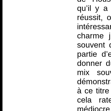
qu’il y 
réussit,
intéressa
charme j
souvent 
partie d’
donner d
mix souv
démonstra
à ce titr
cela rat
médiocre 