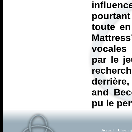
influenc
pourtan
toute en
Mattres
vocales
par le j
recherc
derrière
and Bec
pu le pe
Accueil
Chroniq