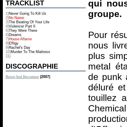
qui nous
TRACKLIST
groupe.
1)
Never Going To Kill Us
2)
No Name
3)
The Beating Of Your Life
4)
Violencer Part II
5)
They Were There
Pour rés
6)
Dreams
7)
House Aflame
nous liv
8)
Effigy
9)
Rachel's Day
10)
Murder To The Mattress
plus sim
11)
metal ét
DISCOGRAPHIE
de punk à
Being And Becoming
(2007)
déluré e
touillez
Chemic
product