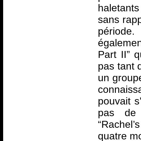
haletant
sans rap
période
égalemen
Part II” q
pas tant
un groupe
connaiss
pouvait s
pas de 
“Rachel’s
quatre m