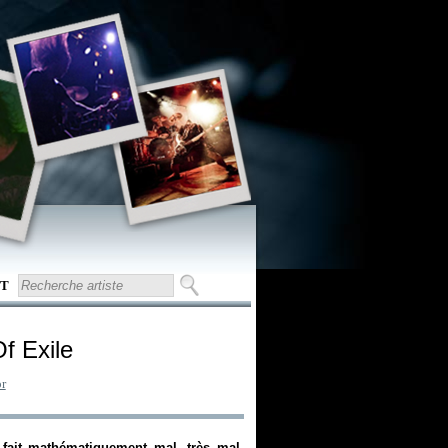
T
Of Exile
r
fait mathématiquement mal, très mal.