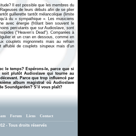
tude? Il est possible que les membres du
s Rageuses de leurs débuts afin de se plier
ntôt guillerette tantôt mélancolique (limite
 qu’à du « sympathique ». Les musiciens
he avec énergie (frôlant bien souvent le
oins percutants que sur Audioslave, sont
insipides ("Heaven’s Dead"). Comparées à
rrégulier et un cran en dessous, comme en
aux couplets mignonnets mais au refrain
t affublé de couplets sirupeux mais d’un
avec le temps? Espérons-le, parce que si
e soit plutôt Audioslave qui tourne au
… décevant. Parce que trop influencé par
isième album magistral où Audioslave
 de Soundgarden? S’il vous plaît?
eam
Forum
Liens
Contact
12 - Tous droits réservés