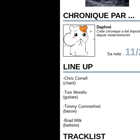
CHRONIQUE PAR ...
Daphné
Cette chronique a été impor
depuis metal-immortel
11/
Sa note :
LINE UP
-Chris Cornell
(chant)
-Tom Morello
(guitare)
-Timmy Commerford
(basse)
-Brad Wilk
(batterie)
TRACKLIST