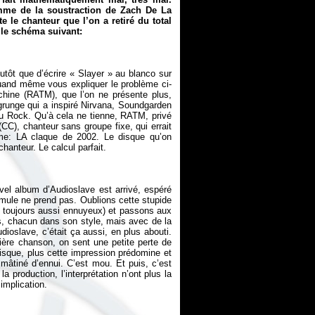
omme de la soustraction de Zach De La
le chanteur que l’on a retiré du total
 le schéma suivant:
utôt que d’écrire « Slayer » au blanco sur
 quand même vous expliquer le problème ci-
ine (RATM), que l’on ne présente plus,
 grunge qui a inspiré Nirvana, Soundgarden
du Rock. Qu’à cela ne tienne, RATM, privé
(CC), chanteur sans groupe fixe, qui errait
yme: LA claque de 2002. Le disque qu’on
vel album d’Audioslave est arrivé, espéré
rmule ne prend pas. Oublions cette stupide
ra toujours aussi ennuyeux) et passons aux
 chacun dans son style, mais avec de la
ioslave, c’était ça aussi, en plus abouti.
ière chanson, on sent une petite perte de
isque, plus cette impression prédomine et
 mâtiné d’ennui. C’est mou. Et puis, c’est
a production, l’interprétation n’ont plus la