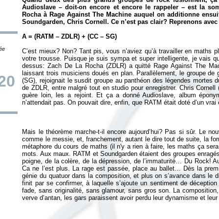
Audioslave – doit-on encore et encore le rappeler – est la s
Rocha à Rage Against The Machine auquel on additionne ensuite 
Soundgarden, Chris Cornell. Ce n’est pas clair? Reprenons avec
A = (RATM – ZDLR) + (CC – SG)
tée
C’est mieux? Non? Tant pis, vous n’aviez qu’à travailler en maths pl
votre trousse. Puisque je suis sympa et super intelligente, je vais
dessus: Zach De La Rocha (ZDLR) a quitté Rage Against The Mach
laissant trois musiciens doués en plan. Parallèlement, le groupe de
20
(SG), rejoignait le susdit groupe au panthéon des légendes mortes 
de ZDLR, entre malgré tout en studio pour enregistrer. Chris Cornell 
guère loin, les a rejoint. Et ça a donné Audioslave, album épon
Mais le théorème marche-t-il encore aujourd’hui? Pas si sûr. Le nou
comme le messie, et, franchement, autant le dire tout de suite, la fo
métaphore du cours de maths (il n'y a rien à faire, les maths ça se
mots. Aux maux. RATM et Soundgarden étaient des groupes enragés,
poigne, de la colère, de la dépression, de l’immaturité… Du Rock! Aud
Ca ne l’est plus. La rage est passée, place au ballet… Dès la prem
génie du quatuor dans la composition, et plus on s’avance dans le d
finit par se confirmer, à laquelle s’ajoute un sentiment de déception
fade, sans originalité, sans glamour, sans gros son. La composition, l