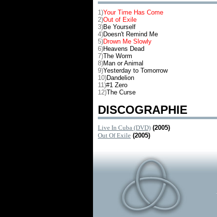
1)
Your Time Has Come
2)
Out of Exile
3)
Be Yourself
4)
Doesn't Remind Me
5)
Drown Me Slowly
6)
Heavens Dead
7)
The Worm
8)
Man or Animal
9)
Yesterday to Tomorrow
10)
Dandelion
11)
#1 Zero
12)
The Curse
DISCOGRAPHIE
Live In Cuba (DVD)
(2005)
Out Of Exile
(2005)