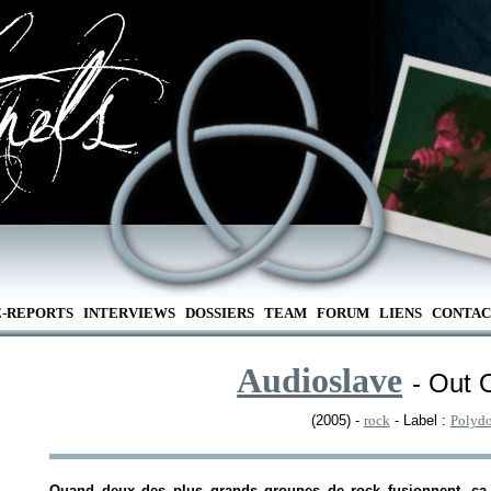
E-REPORTS
INTERVIEWS
DOSSIERS
TEAM
FORUM
LIENS
CONTAC
Audioslave
- Out 
(2005) -
rock
- Label :
Polydo
Quand deux des plus grands groupes de rock fusionnent, ça 