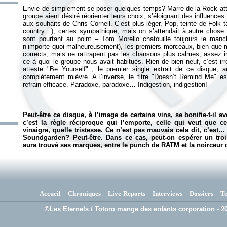
Envie de simplement se poser quelques temps? Marre de la Rock atti
groupe aient désiré réorienter leurs choix, s’éloignant des influence
aux souhaits de Chris Cornell. C’est plus léger, Pop, teinté de Folk ta
country…), certes sympathique, mais on s’attendait à autre chose
sont pourtant au point – Tom Morello chatouille toujours le manc
n’importe quoi malheureusement), les premiers morceaux, bien que m
corrects, mais ne rattrapent pas les chansons plus calmes, assez 
ce à quoi le groupe nous avait habitués. Rien de bien neuf, c’est i
atteste "Be Yourself" , le premier single extrait de ce disque, 
complètement mièvre. A l’inverse, le titre "Doesn’t Remind Me" es
Peut-être ce disque, à l’image de certains vins, se bonifie-t-il 
c’est la règle réciproque qui l’emporte, celle qui veut que c
vinaigre, quelle tristesse. Ce n’est pas mauvais cela dit, c’est
Soundgarden? Peut-être. Dans ce cas, peut-on espérer un tro
aura trouvé ses marques, entre le punch de RATM et la noirceur
Accueil
Chroniques
Live-Reports
Interviews
Dossiers
T
©Les Eternels / Totoro mange des enfants corporation - 20