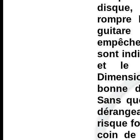
disque,
rompre l
guitar
empêche
sont ind
et le 
Dimensio
bonne do
Sans quo
dérange
risque f
coin de 