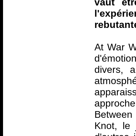
vaut êtr
l'expér
rebutant
At War Wi
d'émotio
divers, 
atmosphé
apparais
approche
Between
Knot, le