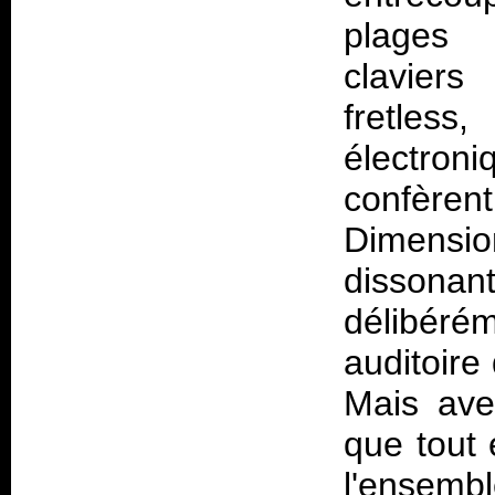
plages 
claviers
fretles
électro
confère
Dimensio
disson
délibéré
auditoire
Mais ave
que tout 
l'ensemb