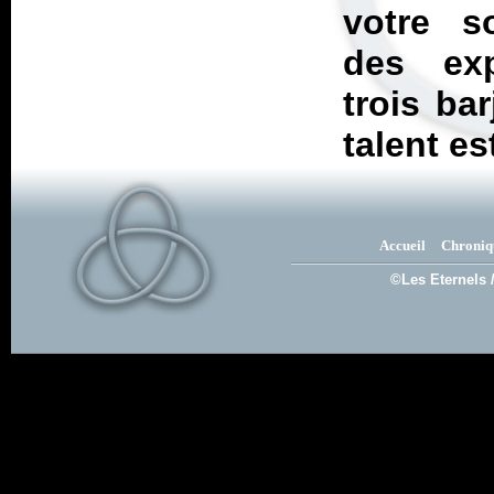
votre s
des exp
trois bar
talent es
Accueil
Chroniq
©Les Eternels 