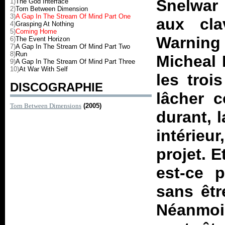
Snelwar 
1)
The God Interface
2)
Torn Between Dimension
3)
A Gap In The Stream Of Mind Part One
aux cla
4)
Grasping At Nothing
5)
Coming Home
Warning 
6)
The Event Horizon
7)
A Gap In The Stream Of Mind Part Two
8)
Run
Micheal 
9)
A Gap In The Stream Of Mind Part Three
10)
At War With Self
les troi
DISCOGRAPHIE
lâcher c
Torn Between Dimensions
(2005)
durant, 
intérieu
projet. E
est-ce p
sans êtr
Néanmoin