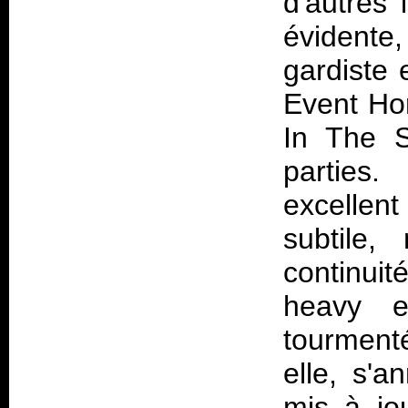
d'autres 
évidente,
gardiste 
Event Ho
In The S
parties
excellen
subtile,
continuit
heavy e
tourmenté
elle, s'
mis à jo