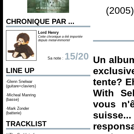
(2005)
CHRONIQUE PAR ...
Lord Henry
Cette chronique a été importée
depuis metal-immortel
15/20
Un album
Sa note :
exclusi
LINE UP
tente? E
-Glenn Snelwar
(guitare+claviers)
With Se
-Micheal Manring
(basse)
vous n'ê
-Mark Zonder
suisse
(batterie)
TRACKLIST
respons