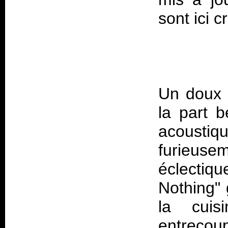
Un doux 
la part b
acousti
furieuse
éclectiq
Nothing" 
la cui
entreco