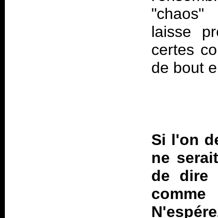
"chaos" 
laisse p
certes c
Si l'on d
ne serai
de dire
comme 
N'espér