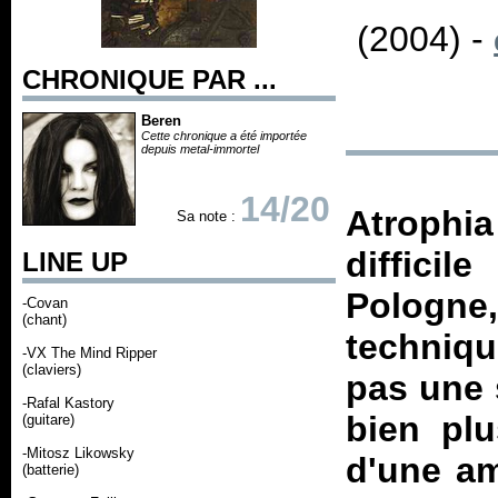
(2004) -
CHRONIQUE PAR ...
Beren
Cette chronique a été importée
depuis metal-immortel
14/20
Atrophia
Sa note :
diffici
LINE UP
Pologne,
-Covan
(chant)
techniqu
-VX The Mind Ripper
(claviers)
pas une 
-Rafal Kastory
bien pl
(guitare)
-Mitosz Likowsky
d'une am
(batterie)