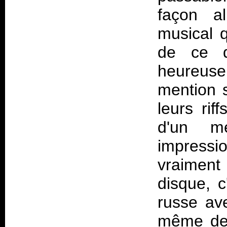
façon al
musical q
de ce d
heureus
mention s
leurs rif
d'un m
impressi
vraiment
disque, c
russe av
même de 