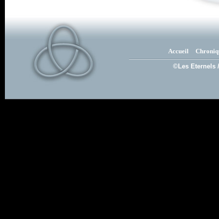
Accueil
Chroniq
©Les Eternels 