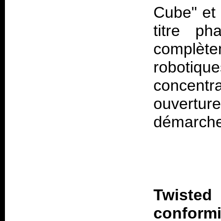
Cube" et 
titre ph
complètem
robotique
concentr
ouvertur
Twisted
confor