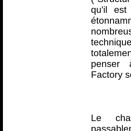
qu'il es
étonna
nombreus
techniqu
totaleme
penser 
Le cha
passable