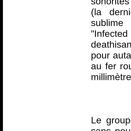
sonorité
(la dern
sublime 
"Infected
deathisa
pour auta
au fer ro
Le group