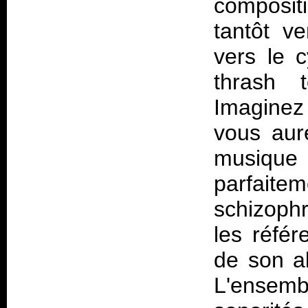
composi
tantôt v
vers le c
thrash 
Imaginez
vous aur
musique 
parfaitem
schizophr
les référ
de son al
L'ensemb