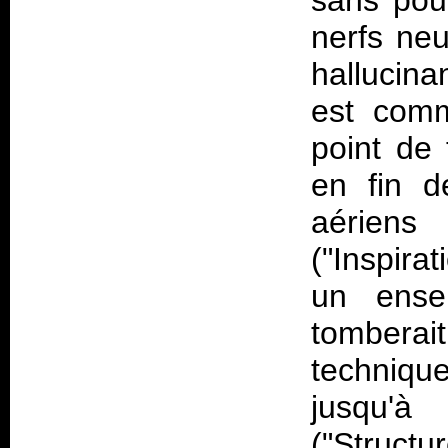
sans pou
nerfs neu
hallucina
est comm
point de
en fin d
aérien
("Inspira
un ense
tombera
techniq
jusqu'à 
("Struct