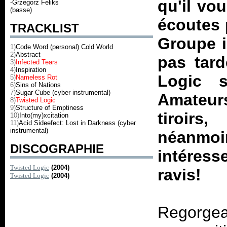
qu'il vo
-Grzegorz Feliks
(basse)
écoutes 
TRACKLIST
Groupe i
1)
Code Word (personal) Cold World
2)
Abstract
pas tard
3)
Infected Tears
4)
Inspiration
Logic
su
5)
Nameless Rot
6)
Sins of Nations
7)
Sugar Cube (cyber instrumental)
Amateur
8)
Twisted Logic
9)
Structure of Emptiness
tiroirs
10)
Into(my)xcitation
11)
Acid Sideefect: Lost in Darkness (cyber
instrumental)
néanmoi
DISCOGRAPHIE
intéres
Twisted Logic
(2004)
ravis!
Twisted Logic
(2004)
Regorgean