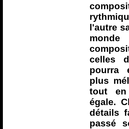
composit
rythmiqu
l'autre s
monde 
composit
celles 
pourra é
plus mél
tout en
égale. C
détails f
passé s