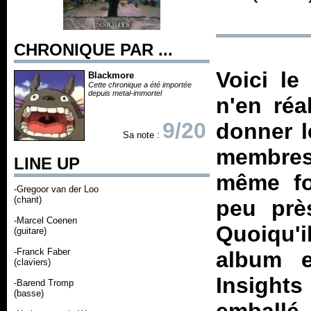
CHRONIQUE PAR ...
Voici le
Blackmore
Cette chronique a été importée
depuis metal-immortel
n'en réa
9/20
donner l
Sa note :
membres 
LINE UP
même fo
-Gregoor van der Loo
(chant)
peu près
-Marcel Coenen
Quoiqu'il
(guitare)
-Franck Faber
album e
(claviers)
Insights
-Barend Tromp
(basse)