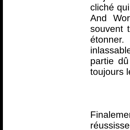
cliché qu
And Wor
souvent 
étonner.
inlassab
partie dû
Finalem
réussisse