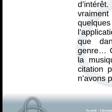
d’intérê
vraiment
quelque
l’applica
que dan
genre… O
la musiq
citation 
n’avons p
Accueil
Chroniq