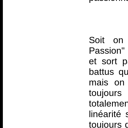
Soit on
Passion"
et sort 
battus q
mais on 
toujour
totaleme
linéarité
toujours 