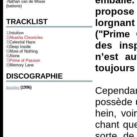
emball
-Nathan van de Wouw
(batterie)
propose
lorgnant
TRACKLIST
("Prime
1)
Intuition
2)
Akasha Chronicles
3)
Celestial Haze
des insp
4)
Deep Inside
5)
More of Nothing
n’est au
6)
Alone
7)
Prime of Passion
toujours 
8)
Memory Lane
DISCOGRAPHIE
Insights
(1996)
Cependant
possède u
hein, voi
chant que
sorte d