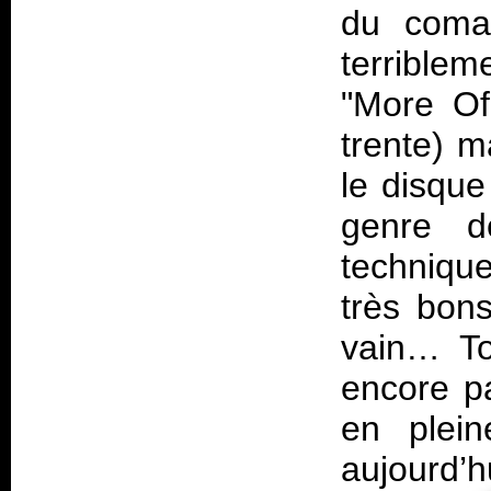
du coma 
terriblem
"More Of
trente) m
le disque
genre d
technique
très bon
vain… To
encore p
en plein
aujourd’