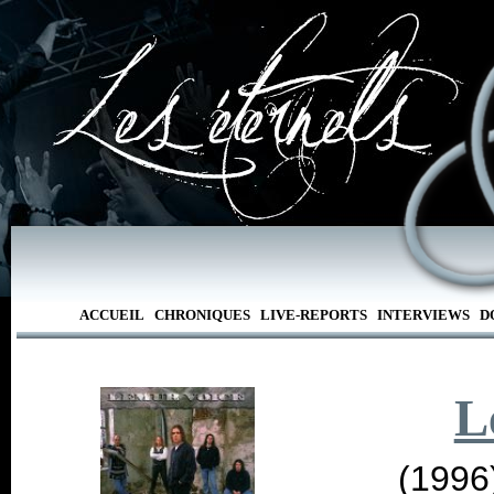
ACCUEIL
CHRONIQUES
LIVE-REPORTS
INTERVIEWS
D
L
(1996