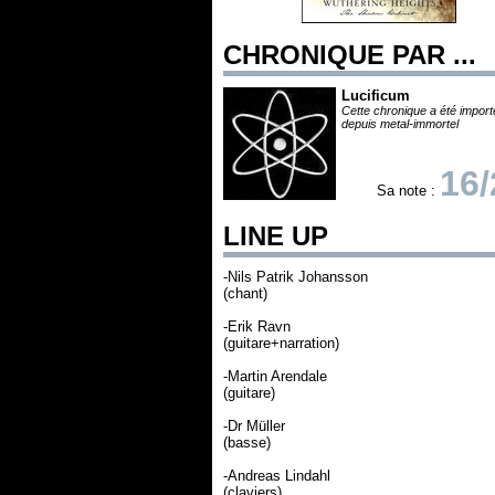
CHRONIQUE PAR ...
Lucificum
Cette chronique a été impor
depuis metal-immortel
16/
Sa note :
LINE UP
-Nils Patrik Johansson
(chant)
-Erik Ravn
(guitare+narration)
-Martin Arendale
(guitare)
-Dr Müller
(basse)
-Andreas Lindahl
(claviers)