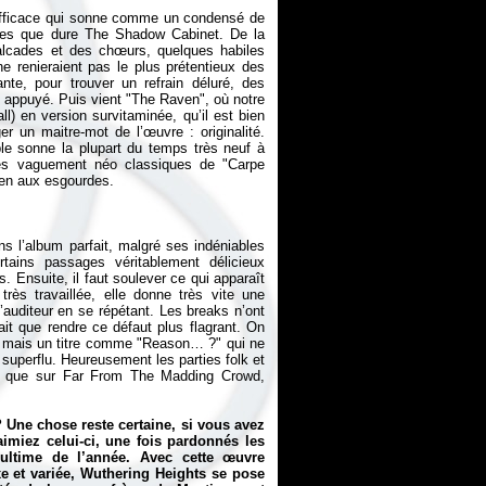
efficace qui sonne comme un condensé de
utes que dure
The Shadow Cabinet
. De la
valcades et des chœurs, quelques habiles
 renieraient pas le plus prétentieux des
nte, pour trouver un refrain déluré, des
s appuyé. Puis vient "The Raven", où notre
ll
) en version survitaminée, qu’il est bien
er un maitre-mot de l’œuvre : originalité.
le sonne la plupart du temps très neuf à
ignes vaguement néo classiques de "Carpe
ns l’album parfait, malgré ses indéniables
rtains passages véritablement délicieux
. Ensuite, il faut soulever ce qui apparaît
ès travaillée, elle donne très vite une
l’auditeur en se répétant. Les breaks n’ont
fait que rendre ce défaut plus flagrant. On
, mais un titre comme "Reason… ?" qui ne
superflu. Heureusement les parties folk et
es que sur
Far From The Madding Crowd
,
 Une chose reste certaine, si vous avez
imiez celui-ci, une fois pardonnés les
ultime de l’année. Avec cette œuvre
xe et variée, Wuthering Heights se pose