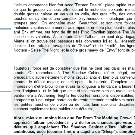
L’album commence bien fort avec "Demon Desire", pièce rapide et 
ce que le groupe va nous offrir durant le reste des soixante min
double grosse caisse en veux-tu en voila, des gros riffs, des ca
touches de synthé et une complexité rythmique et mélodique que ne
groupes prog’. On enchaîne avec "Beautifool" et son intro folkisa
mélodies vocales qui prennent aux tripes et un côté plus lourd et plu
ami Erik affirme, sur fond de riff très Pink Floydien (époque
The Wa
l’un de ces volatiles. À ce stade-là de l’album, on peut déjà dégag
Même si on trouve des passages très convenus ici et là, l’ensemb
l’oreille. Les refrains ravageurs de "Snow" et de "Faith", les l
Toutefois, force est de constater que l’on ne tient pas dans les mai
atouts. On reprochera à
The Shadow Cabinet
d’être inégal, ce
précédant d’autre nettement moins croustillants et bien plus convenus
comme le défaut majeur de cet opus : la batterie. Complexe et tr
impression d’être brouillonne et sur la longueur a tendance à lasser 
rien d’originaux, et le fait que celle-ci soit mixée bien en avant ne 
pardonnera à Wuthering Heights les courtes narrations dispensables
comporte qu’une unique narration de trente seconde semble vraiment 
les petites touches de violon ou de flûte, bien que plus discrèt
viennent rapidement faire oublier ces défauts.
Alors, mieux ou moins bien que
Far From The Madding Crowd
?
apprécié l’album précédent il y a de fortes chances que vous a
défauts qui empêchent
The Shadow Cabinet
d’être l’album 
ambitieuse, osée (écoutez l’intro a capella de "Sleep"), comple