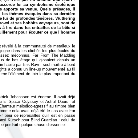
accorde foi au symbolisme ésotérique
 apporte sa venue. Quels présages, il
ir les thèmes évoqués dans sa dernière
 lui de profondes ténèbres. Wuthering
Crowd
et ses hobbits voyageurs, sont de
 lire dans les entrailles de la bête si
uillement pour écouter ce que l’homme
it révélé à la communauté de metalleux le
ogne dans les clichés les plus éculés du
 assez méconnus,
Far From The Madding
s de bas étage qui glosaient depuis un
 habile par Erik Ravn, seul maître à bord
ghts a connu un line-up mouvementé au fil
rne l’élément de loin le plus important du
Patrick Johansson est énorme. Il avait déjà
on’s Space Odyssey et Astral Doors, et
hanteur mélodico-agressif au timbre bien
t comme cela avait déjà été le cas avec
Far
ir peur de représailles qu’il est en passe
ansi Kürsch pour Blind Guardian : celui de