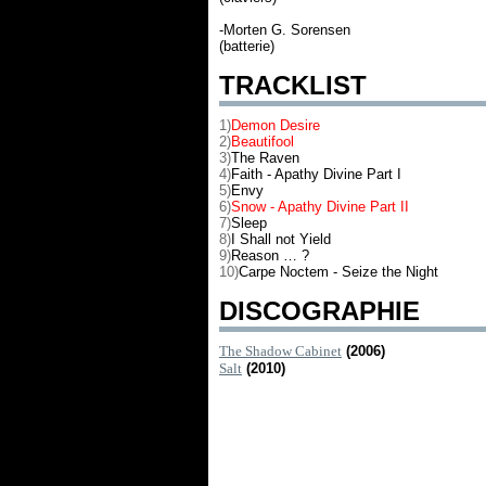
-Morten G. Sorensen
(batterie)
TRACKLIST
1)
Demon Desire
2)
Beautifool
3)
The Raven
4)
Faith - Apathy Divine Part I
5)
Envy
6)
Snow - Apathy Divine Part II
7)
Sleep
8)
I Shall not Yield
9)
Reason … ?
10)
Carpe Noctem - Seize the Night
DISCOGRAPHIE
The Shadow Cabinet
(2006)
Salt
(2010)