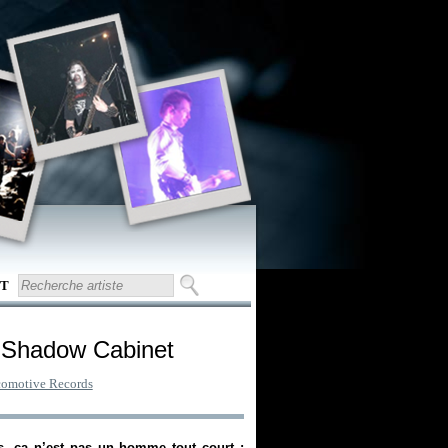
T
 Shadow Cabinet
omotive Records
s, ça n’est pas un homme tout court :