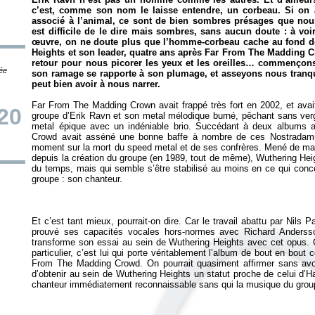
c’est, comme son nom le laisse entendre, un corbeau. Si on 
associé à l’animal, ce sont de bien sombres présages que nous
est difficile de le dire mais sombres, sans aucun doute : à vo
œuvre, on ne doute plus que l’homme-corbeau cache au fond de
Heights et son leader, quatre ans après
Far From The Madding 
retour pour nous picorer les yeux et les oreilles… commençons à
tée
son ramage se rapporte à son plumage, et asseyons nous tranq
peut bien avoir à nous narrer.
Far From The Madding Crown
avait frappé très fort en 2002, et ava
20
groupe d’Erik Ravn et son metal mélodique burné, pêchant sans verg
metal épique avec un indéniable brio. Succédant à deux albums
Crowd
avait asséné une bonne baffe à nombre de ces Nostradamu
moment sur la mort du speed metal et de ses confrères. Mené de main
depuis la création du groupe (en 1989, tout de même), Wuthering Hei
du temps, mais qui semble s’être stabilisé au moins en ce qui conce
Et c’est tant mieux, pourrait-on dire. Car le travail abattu par Nils 
prouvé ses capacités vocales hors-normes avec Richard Anderss
transforme son essai au sein de Wuthering Heights avec cet opus. C
particulier, c’est lui qui porte véritablement l’album de bout en bou
From The Madding Crowd
. On pourrait quasiment affirmer sans avo
d’obtenir au sein de Wuthering Heights un statut proche de celui d’H