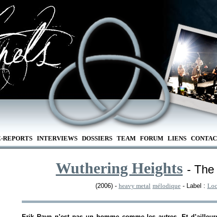
E-REPORTS
INTERVIEWS
DOSSIERS
TEAM
FORUM
LIENS
CONTAC
Wuthering Heights
- The
(2006) -
heavy metal
mélodique
- Label :
Loc
Erik Ravn n’est pas un homme comme les autres. Et d’ailleur