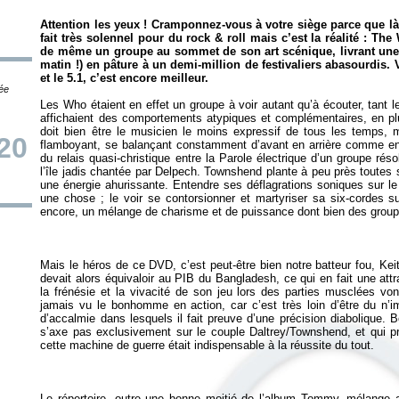
Attention les yeux ! Cramponnez-vous à votre siège parce que là,
fait très solennel pour du rock & roll mais c’est la réalité : The
de même un groupe au sommet de son art scénique, livrant une 
matin !) en pâture à un demi-million de festivaliers abasourdis.
et le 5.1, c’est encore meilleur.
tée
Les Who étaient en effet un groupe à voir autant qu’à écouter, tant l
affichaient des comportements atypiques et complémentaires, en p
doit bien être le musicien le moins expressif de tous les temps, m
/20
flamboyant, se balançant constamment d’avant en arrière comme en p
du relais quasi-christique entre la Parole électrique d’un groupe ré
l’île jadis chantée par Delpech. Townshend plante à peu près toutes
une énergie ahurissante. Entendre ses déflagrations soniques sur 
une chose ; le voir se contorsionner et martyriser sa six-cordes s
Mais le héros de ce DVD, c’est peut-être bien notre batteur fou, K
devait alors équivaloir au PIB du Bangladesh, ce qui en fait une attra
la frénésie et la vivacité de son jeu lors des parties musclées vo
jamais vu le bonhomme en action, car c’est très loin d’être du n’
d’accalmie dans lesquels il fait preuve d’une précision diabolique. B
s’axe pas exclusivement sur le couple Daltrey/Townshend, et qui 
Le répertoire, outre une bonne moitié de l’album
Tommy
, mélange a