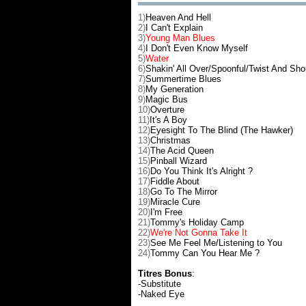
1)
Heaven And Hell
2)
I Can't Explain
3)
Young Man Blues
4)
I Don't Even Know Myself
5)
Water
6)
Shakin' All Over/Spoonful/Twist And Sho
7)
Summertime Blues
8)
My Generation
9)
Magic Bus
10)
Overture
11)
It's A Boy
12)
Eyesight To The Blind (The Hawker)
13)
Christmas
14)
The Acid Queen
15)
Pinball Wizard
16)
Do You Think It's Alright ?
17)
Fiddle About
18)
Go To The Mirror
19)
Miracle Cure
20)
I'm Free
21)
Tommy's Holiday Camp
22)
We're Not Gonna Take It
23)
See Me Feel Me/Listening to You
24)
Tommy Can You Hear Me ?
Titres Bonus
:
-Substitute
-Naked Eye