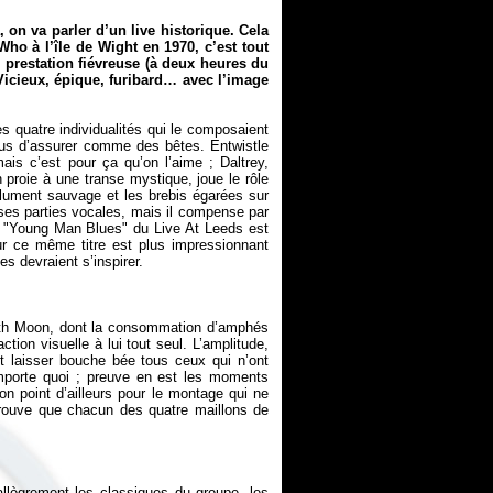
 on va parler d’un live historique. Cela
 Who à l’île de Wight en 1970, c’est tout
prestation fiévreuse (à deux heures du
 Vicieux, épique, furibard… avec l’image
es quatre individualités qui le composaient
lus d’assurer comme des bêtes. Entwistle
ais c’est pour ça qu’on l’aime ; Daltrey,
roie à une transe mystique, joue le rôle
solument sauvage et les brebis égarées sur
 ses parties vocales, mais il compense par
le "Young Man Blues" du
Live At Leeds
est
ur ce même titre est plus impressionnant
eith Moon, dont la consommation d’amphés
ction visuelle à lui tout seul. L’amplitude,
nt laisser bouche bée tous ceux qui n’ont
importe quoi ; preuve en est les moments
on point d’ailleurs pour le montage qui ne
prouve que chacun des quatre maillons de
llègrement les classiques du groupe, les