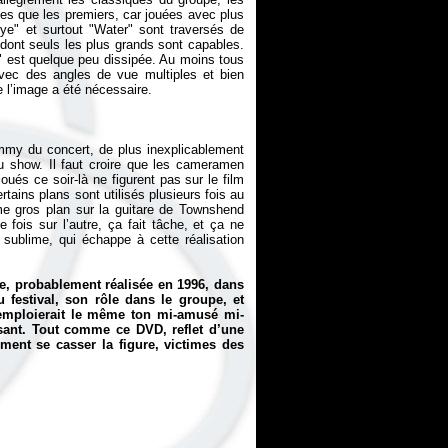
ies que les premiers, car jouées avec plus
e" et surtout "Water" sont traversés de
dont seuls les plus grands sont capables.
e" est quelque peu dissipée. Au moins tous
vec des angles de vue multiples et bien
mmy
du concert, de plus inexplicablement
du show. Il faut croire que les cameramen
ués ce soir-là ne figurent pas sur le film
rtains plans sont utilisés plusieurs fois au
me gros plan sur la guitare de Townshend
fois sur l’autre, ça fait tâche, et ça ne
 sublime, qui échappe à cette réalisation
e, probablement réalisée en 1996, dans
 festival, son rôle dans le groupe, et
il emploierait le même ton mi-amusé mi-
sant. Tout comme ce DVD, reflet d’une
ment se casser la figure, victimes des