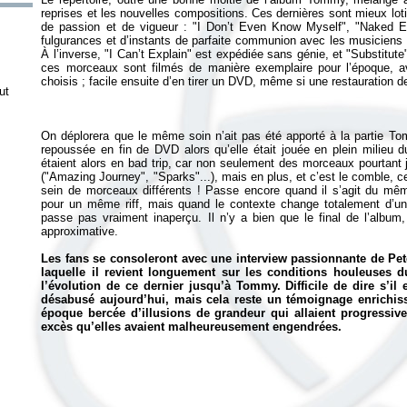
reprises et les nouvelles compositions. Ces dernières sont mieux lot
de passion et de vigueur : "I Don’t Even Know Myself", "Naked Ey
fulgurances et d’instants de parfaite communion avec les musiciens 
À l’inverse, "I Can’t Explain" est expédiée sans génie, et "Substitut
ces morceaux sont filmés de manière exemplaire pour l’époque, a
ut
On déplorera que le même soin n’ait pas été apporté à la partie
To
repoussée en fin de DVD alors qu’elle était jouée en plein milieu 
étaient alors en bad trip, car non seulement des morceaux pourtant jo
("Amazing Journey", "Sparks"...), mais en plus, et c’est le comble, ce
sein de morceaux différents ! Passe encore quand il s’agit du mê
pour un même riff, mais quand le contexte change totalement d’une 
passe pas vraiment inaperçu. Il n’y a bien que le final de l’album,
approximative.
Les fans se consoleront avec une interview passionnante de Pet
laquelle il revient longuement sur les conditions houleuses du
l’évolution de ce dernier jusqu’à
Tommy
. Difficile de dire s’
désabusé aujourd’hui, mais cela reste un témoignage enrichis
époque bercée d’illusions de grandeur qui allaient progressive
excès qu’elles avaient malheureusement engendrées.