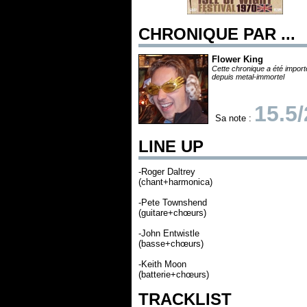
CHRONIQUE PAR ...
Flower King
Cette chronique a été impor
depuis metal-immortel
15.5
Sa note :
LINE UP
-Roger Daltrey
(chant+harmonica)
-Pete Townshend
(guitare+chœurs)
-John Entwistle
(basse+chœurs)
-Keith Moon
(batterie+chœurs)
TRACKLIST