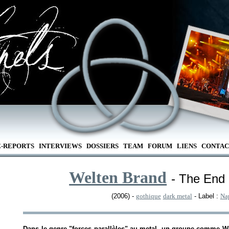
E-REPORTS
INTERVIEWS
DOSSIERS
TEAM
FORUM
LIENS
CONTAC
Welten Brand
- The End
(2006) -
gothique
dark metal
- Label :
Na
Dans le genre "forces parallèles" au metal, un groupe comme We