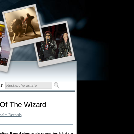
T
 Of The Wizard
palm Records
lten Brand risque de rameuter à lui un