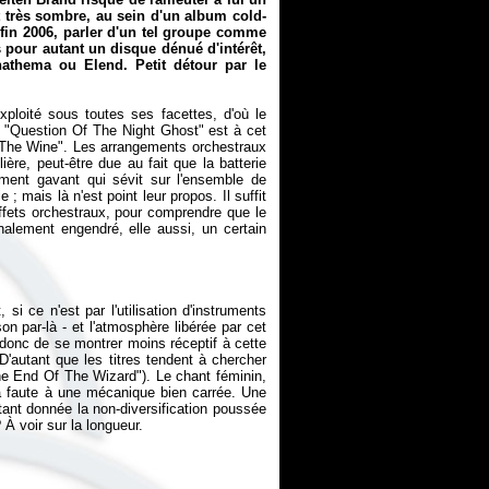
 très sombre, au sein d'un album cold-
fin 2006, parler d'un tel groupe comme
 pour autant un disque dénué d'intérêt,
thema ou Elend. Petit détour par le
ploité sous toutes ses facettes, d'où le
 "Question Of The Night Ghost" est à cet
 The Wine". Les arrangements orchestraux
ière, peut-être due au fait que la batterie
ement gavant qui sévit sur l'ensemble de
; mais là n'est point leur propos. Il suffit
effets orchestraux, pour comprendre que le
alement engendré, elle aussi, un certain
si ce n'est par l'utilisation d'instruments
n par-là - et l'atmosphère libérée par cet
 donc de se montrer moins réceptif à cette
'autant que les titres tendent à chercher
The End Of The Wizard"). Le chant féminin,
a faute à une mécanique bien carrée. Une
tant donnée la non-diversification poussée
À voir sur la longueur.