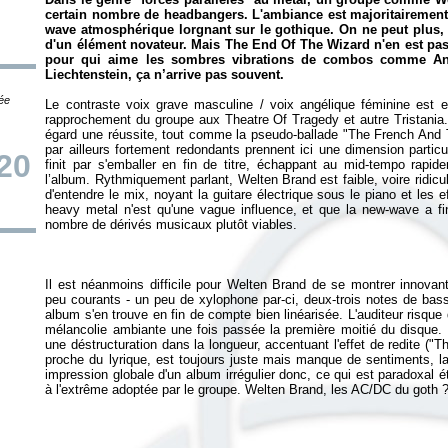
certain nombre de headbangers. L'ambiance est majoritairement
wave atmosphérique lorgnant sur le gothique. On ne peut plus, 
d'un élément novateur. Mais
The End Of The Wizard
n'en est pas
pour qui aime les sombres vibrations de combos comme Ana
Liechtenstein, ça n’arrive pas souvent.
tée
Le contraste voix grave masculine / voix angélique féminine est ex
rapprochement du groupe aux Theatre Of Tragedy et autre Tristania.
égard une réussite, tout comme la pseudo-ballade "The French And
par ailleurs fortement redondants prennent ici une dimension particul
20
finit par s'emballer en fin de titre, échappant au mid-tempo rapid
l’album. Rythmiquement parlant, Welten Brand est faible, voire ridicule 
d'entendre le mix, noyant la guitare électrique sous le piano et les 
heavy metal n'est qu'une vague influence, et que la new-wave a fin
Il est néanmoins difficile pour Welten Brand de se montrer innovant, 
peu courants - un peu de xylophone par-ci, deux-trois notes de basso
album s'en trouve en fin de compte bien linéarisée. L'auditeur risque
mélancolie ambiante une fois passée la première moitié du disque. D
une déstructuration dans la longueur, accentuant l'effet de redite ("
proche du lyrique, est toujours juste mais manque de sentiments, l
impression globale d'un album irrégulier donc, ce qui est paradoxal é
à l'extrême adoptée par le groupe. Welten Brand, les AC/DC du goth ? 