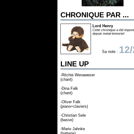
CHRONIQUE PAR ...
Lord Henry
Cette chronique a été impor
depuis metal-immortel
12/
Sa note :
LINE UP
-Ritchie Wenaweser
(chant)
-Dina Falk
(chant)
-Oliver Falk
(piano+claviers)
-Christian Sele
(basse)
-Mario Jahnke
(batterie)