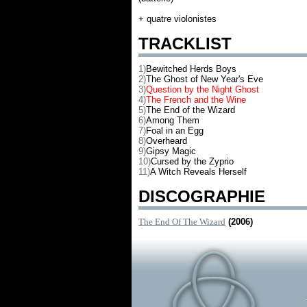
+ quatre violonistes
TRACKLIST
1)
Bewitched Herds Boys
2)
The Ghost of New Year's Eve
3)
Question by the Night Ghost
4)
The French and the Wine
5)
The End of the Wizard
6)
Among Them
7)
Foal in an Egg
8)
Overheard
9)
Gipsy Magic
10)
Cursed by the Zyprio
11)
A Witch Reveals Herself
DISCOGRAPHIE
The End Of The Wizard
(2006)