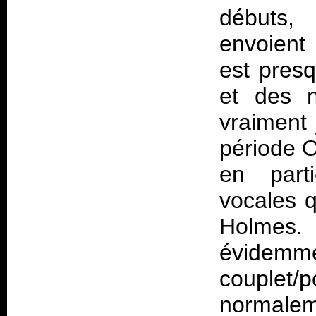
débuts, 
envoient 
est pres
et des n
vraiment 
période
O
en parti
vocales q
Holmes.
évi
couplet
normalem