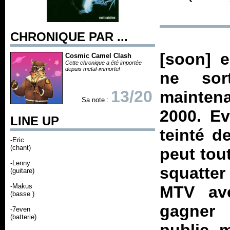
CHRONIQUE PAR ...
[soon] e
Cosmic Camel Clash
Cette chronique a été importée
depuis metal-immortel
ne sor
13/20
maintena
Sa note :
2000. E
LINE UP
teinté d
-Eric
(chant)
peut tout
-Lenny
squatter
(guitare)
-Makus
MTV av
(basse )
gagner 
-7even
(batterie)