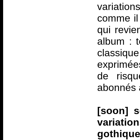
variatio
comme il 
qui revie
album : 
classique
exprimée
de risqu
abonnés 
[soon] s
variati
gothiq