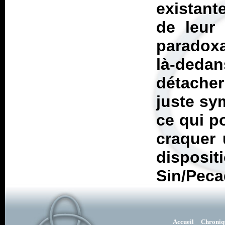
existante
de leur
paradoxa
là-deda
détache
juste sy
ce qui po
craquer 
disposit
Sin/Pec
Accueil
Chroniq