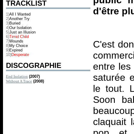
public 
TRACKLIST
d'être pl
1)
All I Wanted
2)
Another Try
3)
Buried
4)
Our Isolation
5)
Just an Illusion
6)
Timid Child
7)
Wounds
C'est don
8)
My Choice
9)
Expired
commerci
10)
Desperate
entre les
DISCOGRAPHIE
saturée e
End Isolation
(2007)
Without A Trace
(2008)
le tout. 
Soon bal
beaucoup 
claquait 
pop et s