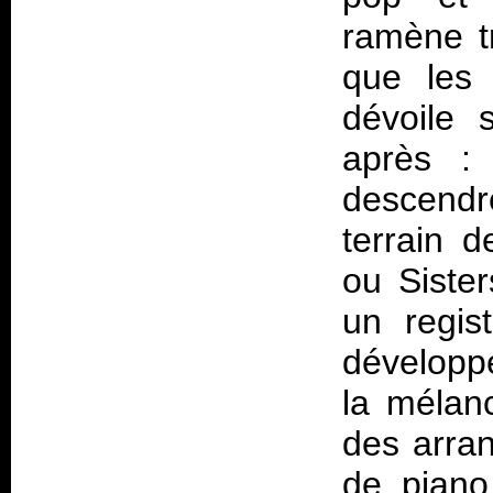
ramène tr
que les 
dévoile 
après : 
descendre
terrain 
ou Siste
un regis
développe
la mélan
des arra
de piano 