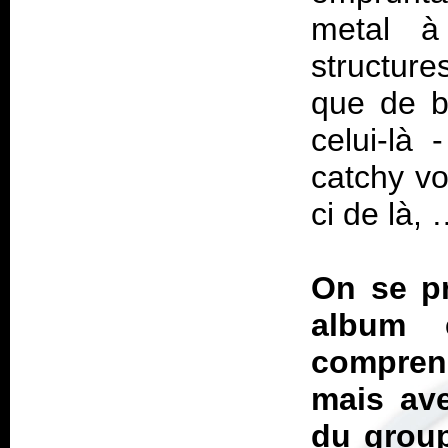
metal à 
structure
que de b
celui-là 
catchy v
ci de là,
On se p
album 
compren
mais ave
du group