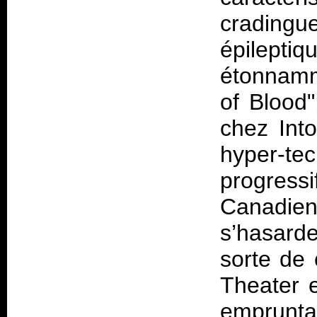
cradingu
épilep
étonnamm
of Blood"
chez Into
hyper-te
progressi
Canadie
s’hasarde
sorte de
Theater 
emprunt