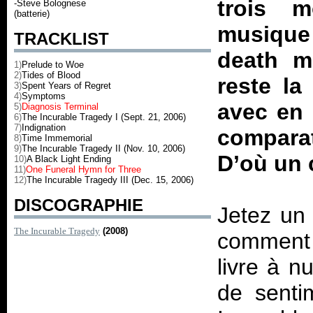
trois m
-Steve Bolognese
(batterie)
musique 
TRACKLIST
death m
1)
Prelude to Woe
2)
Tides of Blood
reste la
3)
Spent Years of Regret
4)
Symptoms
avec en 
5)
Diagnosis Terminal
6)
The Incurable Tragedy I (Sept. 21, 2006)
7)
Indignation
compara
8)
Time Immemorial
9)
The Incurable Tragedy II (Nov. 10, 2006)
D’où un 
10)
A Black Light Ending
11)
One Funeral Hymn for Three
12)
The Incurable Tragedy III (Dec. 15, 2006)
DISCOGRAPHIE
Jetez un 
The Incurable Tragedy
(2008)
comment 
livre à n
de senti