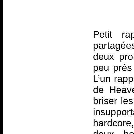
Petit ra
partagée
deux pro
peu près 
L’un rapp
de Heave
briser le
insuppo
hardcore,