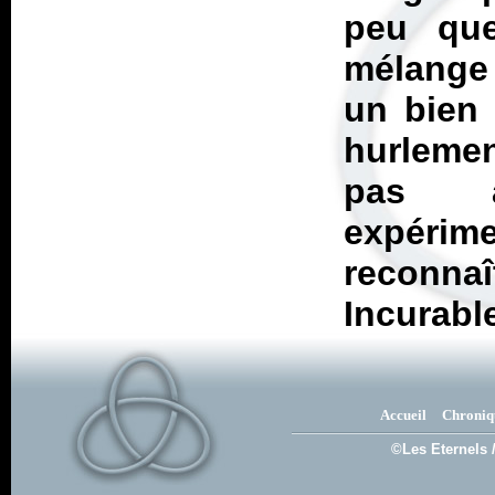
peu que
mélange 
un bien 
hurleme
pas a
expérime
reconn
Incurabl
Accueil
Chroniq
©Les Eternels 