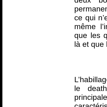
deux bo
permanen
ce qui n’
même l’i
que les q
L’habilla
le deat
principa
caractér