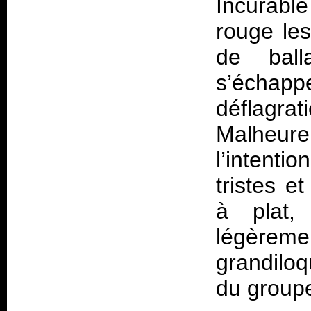
Incurable
rouge le
de ball
s’écha
déflagrat
Malheureu
l’intent
tristes 
à plat,
légère
grandiloq