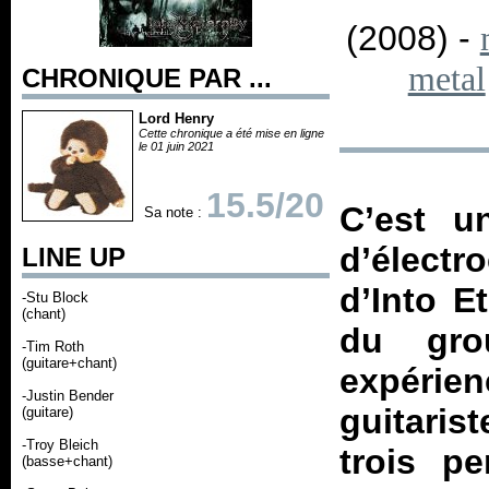
(2008) -
metal
CHRONIQUE PAR ...
Lord Henry
Cette chronique a été mise en ligne
le 01 juin 2021
15.5/20
C’est u
Sa note :
d’électr
LINE UP
d’Into E
-Stu Block
(chant)
du gro
-Tim Roth
(guitare+chant)
expérie
-Justin Bender
guitarist
(guitare)
-Troy Bleich
trois p
(basse+chant)