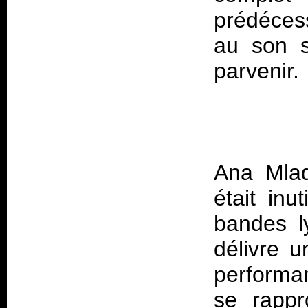
prédéces
au son si
Ana Mlad
était inu
bandes l
délivre u
performa
se rappr