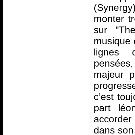
(Synergy
monter t
sur "The
musique e
lignes 
pensées,
majeur p
progresse
c’est tou
part léo
accorder 
dans son 