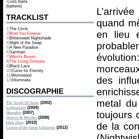
-Cristi Barla
(batterie)
L’arrivée
TRACKLIST
quand mê
1)
The Circle
en lieu 
2)
Bind You Forever
3)
Bittersweet Nightshade
4)
Night of the Swap
probabl
5)
A New Paradise
6)
Samhain
évolution
7)
Witch's Broom
8)
The Living Grimoire
morceaux
9)
Black Lace
10)
Curse for Eternity
11)
Wormwood
des infl
12)
Inluminata
enrichis
DISCOGRAPHIE
metal du
The Scroll Of Stone
(2002)
Lightseeker
(2004)
toujours 
Hereafter
(2007)
Wolves & Witches
(2008)
Dark Diary
(2010)
de la con
Center of the Great Unknown
(2012)
(Nightwi