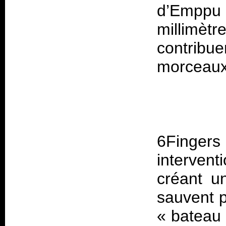
d’Emppu 
millimèt
contribue
6Finge
intervent
créant u
sauvent p
« bateau 