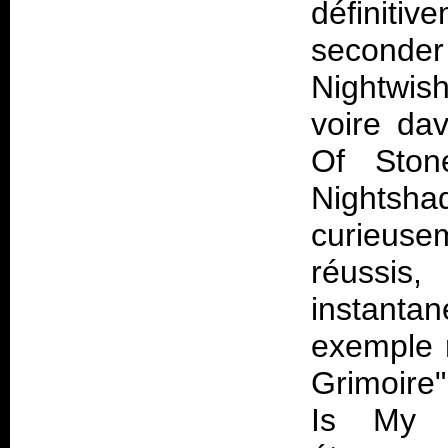
définit
seconde
Nightwish
voire da
Of Sto
Nights
curieuse
réussis
instantan
exemple 
Grimoire"
Is My S