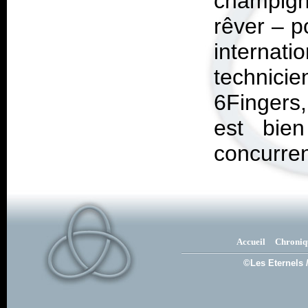
champign
rêver – p
interna
technic
6Fingers,
est bien
concurren
Accueil
Chroniq
©Les Eternels 