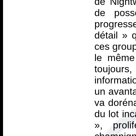
de Nightw
de poss
progress
détail » 
ces group
le même 
toujour
informati
un avanta
va doréna
du lot in
», prol