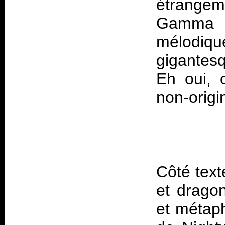
étrange
Gamma
mélodi
gigantesq
Eh oui, 
Côté text
et dragon
et métap