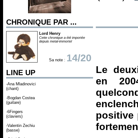
CHRONIQUE PAR ...
Lord Henry
Cette chronique a été importée
depuis metal-immortel
14/20
Sa note :
Le deux
LINE UP
en 200
-Ana Mladinovici
(chant)
quelcon
-Bogdan Costea
enclenc
(guitare)
-6Fingers
positive 
(claviers)
fortemen
-Valentin Zechiu
(basse)