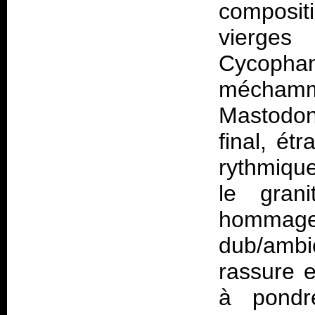
composit
vierges
Cycoph
méchamm
Mastodon
final, ét
rythmique
le grani
hommage 
dub/ambie
rassure e
à pondr