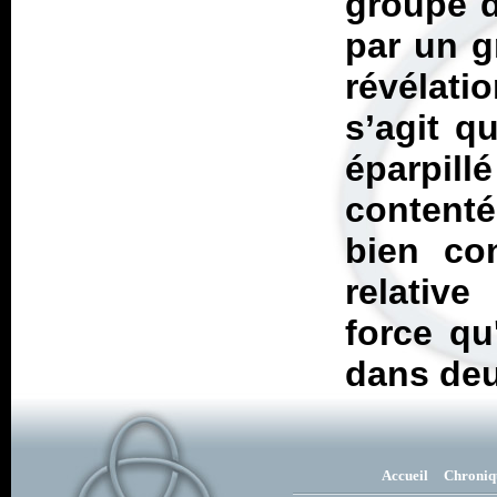
groupe 
par un g
révélati
s’agit q
éparpill
contenté
bien co
relative
force qu
dans deu
Accueil
Chroniq