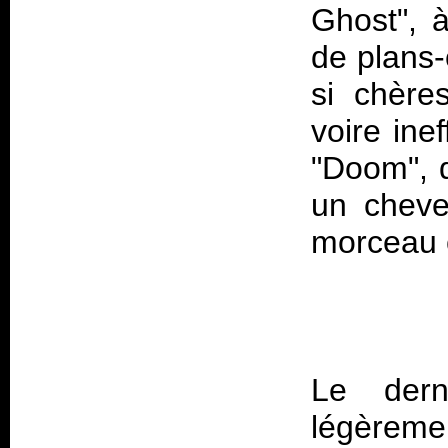
Ghost", à
de plans-
si chère
voire ine
"Doom", 
un cheve
morceau
Le der
légèreme