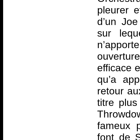
pleurer 
d’un Joe
sur lequ
n’appor
ouvertur
efficace 
qu’a ap
retour au
titre plu
Throwdow
fameux p
font de S