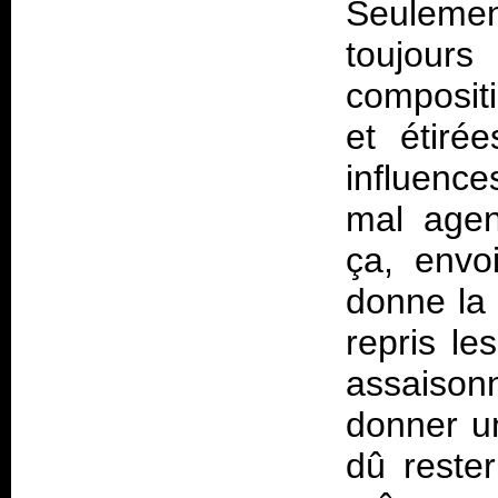
Seuleme
toujours
composit
et étiré
influence
mal agen
ça, envo
donne la
repris le
assaison
donner un
dû reste