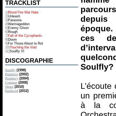
TRACKLIST
parcours
1)
Blood Fire War Hate
2)
Unleash
depuis 
3)
Paranoïa
4)
Warmageddon
époque. 
5)
Enemy Ghost
6)
Rough
ces d
7)
Fall of the Cycophants
8)
Doom
9)
For Those About to Rot
d’interv
10)
Touching the Void
11)
Soulfly VI
quelcon
DISCOGRAPHIE
Soulfly?
Soulfly
(1998)
Primitive
(2002)
Prophecy
(2004)
Conquer
(2008)
L’écoute 
Omen
(2010)
Enslaved
(2012)
un premi
à la co
Orchestra