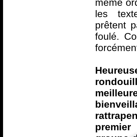
même ordr
les text
prêtent p
foulé. Co
forcément
Heureuse
rondouil
meilleur
bienvei
rattrape
premier