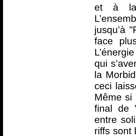
et à la
L’ensemb
jusqu’à "
face plu
L’énergie
qui s’av
la Morbi
ceci lais
Même si M
final de
entre sol
riffs son