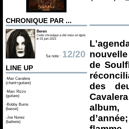
CHRONIQUE PAR ...
Beren
Cette chronique a été mise en ligne
le 01 juin 2021
L'agen
12/20
nouvelle
Sa note :
de Soulf
LINE UP
réconcil
-Max Cavalera
(chant+guitare)
des de
-Marc Rizzo
Cavaler
(guitare)
-Bobby Burns
album
(basse)
d’année;
-Joe Nunez
(batterie)
flamme