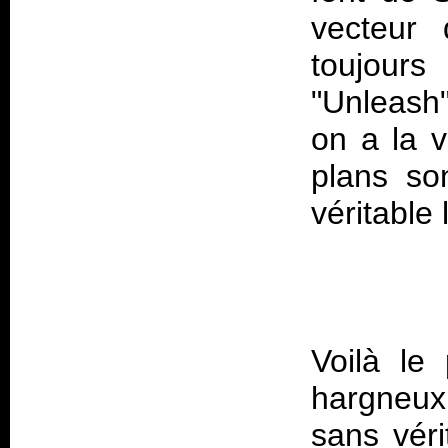
vecteur 
toujour
"Unleash"
on a la v
plans so
Voilà le
hargneux
sans vér