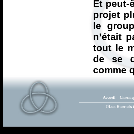
Et peut-
projet p
le grou
n’était 
tout le 
de se 
comme q
Accueil
Chroniq
©Les Eternels 