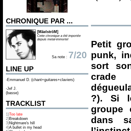
CHRONIQUE PAR ...
[MäelströM]
Cette chronique a été importée
depuis metal-immortel
Petit gr
7/20
punk, in
Sa note :
sort so
LINE UP
crade 
-Emmanuel D. (chant+guitares+claviers)
dégueul
-Jef J.
(basse)
?). Si 
TRACKLIST
groupe 
1)
Too late
dans sa
2)
Breakdown
3)
Nightmare's hill
4)
A bullet in my head
l’instinc