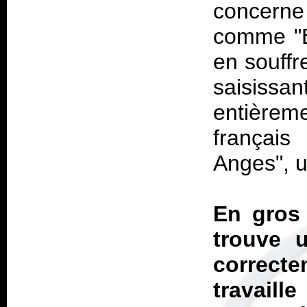
concerne 
comme "B
en souffr
saisiss
entière
français
Anges", u
En gros 
trouve u
correc
travaill