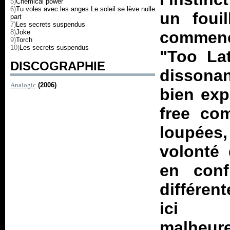
5)
Chemical power
6)
Tu voles avec les anges Le soleil se lève nulle
un foui
part
7)
Les secrets suspendus
8)
Joke
commenc
9)
Torch
10)
Les secrets suspendus
"Too Lat
DISCOGRAPHIE
dissonan
Analogic
(2006)
bien exp
free co
loupées,
volonté 
en conf
différen
ici t
malheure