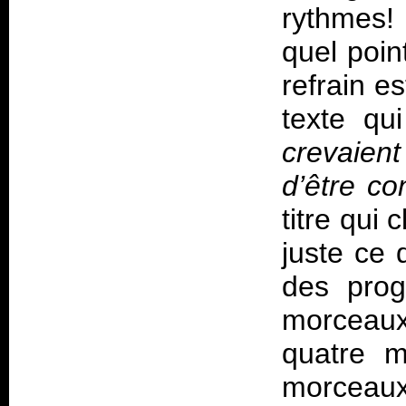
rythmes!
quel point
refrain e
texte qui
crevaien
d’être co
titre qui
juste ce q
des prog
morceaux:
quatre m
morceau