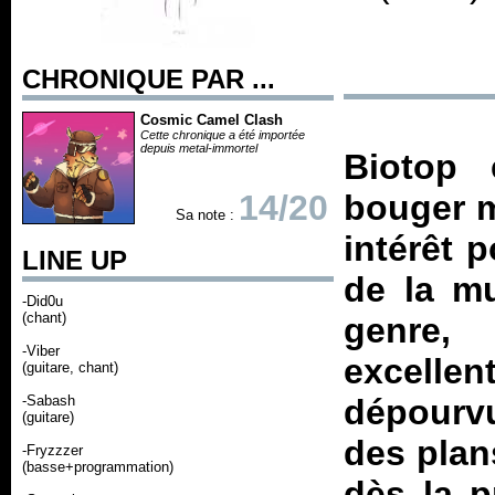
CHRONIQUE PAR ...
Cosmic Camel Clash
Cette chronique a été importée
depuis metal-immortel
Biotop
é
14/20
bouger m
Sa note :
intérêt 
LINE UP
de la mu
-Did0u
(chant)
genre,
-Viber
excellen
(guitare, chant)
-Sabash
dépourvu
(guitare)
des plan
-Fryzzzer
(basse+programmation)
dès la p