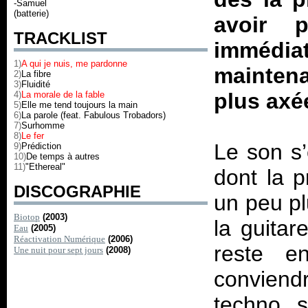
-Samuel
(batterie)
avoir 
TRACKLIST
immédi
1)
A qui je nuis, me pardonne
maintena
2)
La fibre
3)
Fluidité
plus axé
4)
La morale de la fable
5)
Elle me tend toujours la main
6)
La parole (feat. Fabulous Trobadors)
7)
Surhomme
8)
Le fer
Le son s’
9)
Prédiction
10)
De temps à autres
11)
"Ethereal"
dont la p
DISCOGRAPHIE
un peu pl
Biotop
(2003)
la guitar
Eau
(2005)
Réactivation Numérique
(2006)
reste e
Une nuit pour sept jours
(2008)
conviendr
techno s