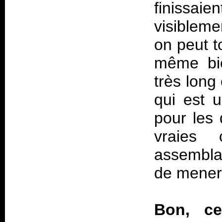
finissaie
visiblem
on peut t
même bien
très long
qui est 
pour les 
vraies
assembla
de mener 
Bon, c