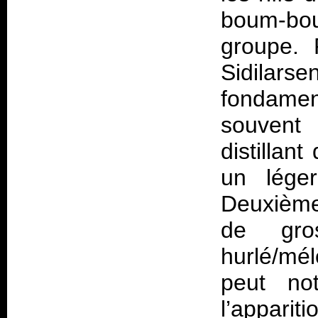
boum-bou
groupe. 
Sidila
fondamen
souvent 
distillan
un léger
Deuxième 
de gro
hurlé/mél
peut not
l’appari