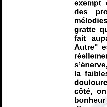
exempt 
des pr
mélodies
gratte q
fait au
Autre" e
réelleme
s’énerve
la faibl
doulour
côté, o
bonheur