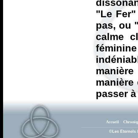
dissonan
"Le Fer"
pas, ou "
calme cl
fémini
indéniab
manière 
manière 
passer à
Accueil
Chroniq
©Les Eternels 