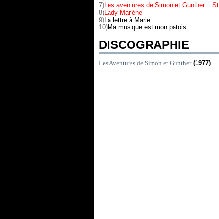
7)
Les aventures de Simon et Gunther... St
8)
Lady Marlène
9)
La lettre à Marie
10)
Ma musique est mon patois
DISCOGRAPHIE
Les Aventures de Simon et Gunther
(1977)