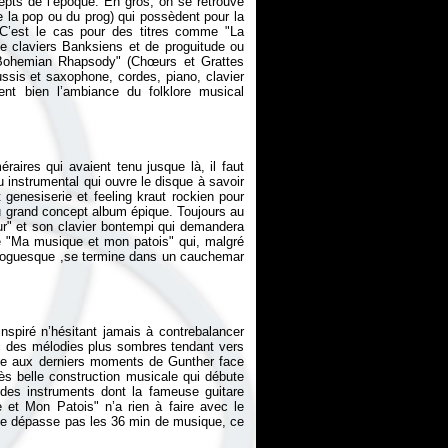
pts de l’époque. En gros, on se retrouve
 la pop ou du prog) qui possèdent pour la
 C’est le cas pour des titres comme "La
e claviers Banksiens et de proguitude ou
"Bohemian Rhapsody" (Chœurs et Grattes
sis et saxophone, cordes, piano, clavier
ent bien l’ambiance du folklore musical
raires qui avaient tenu jusque là, il faut
u instrumental qui ouvre le disque à savoir
enesiserie et feeling kraut rockien pour
u grand concept album épique. Toujours au
œur" et son clavier bontempi qui demandera
de "Ma musique et mon patois" qui, malgré
p-proguesque ,se termine dans un cauchemar
nspiré n’hésitant jamais à contrebalancer
ec des mélodies plus sombres tendant vers
iste aux derniers moments de Gunther face
ès belle construction musicale qui débute
e des instruments dont la fameuse guitare
 et Mon Patois" n’a rien à faire avec le
e ne dépasse pas les 36 min de musique, ce