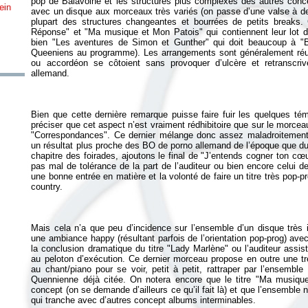
pop de Balavoine et les structures plus complexes des autres conce
ein
avec un disque aux morceaux très variés (on passe d’une valse à de
plupart des structures changeantes et bourrées de petits breaks.
Réponse" et "Ma musique et Mon Patois" qui contiennent leur lot d
bien "Les aventures de Simon et Gunther" qui doit beaucoup à 
Queeniens au programme). Les arrangements sont généralement réus
ou accordéon se côtoient sans provoquer d’ulcère et retranscriv
Bien que cette dernière remarque puisse faire fuir les quelques témé
préciser que cet aspect n’est vraiment rédhibitoire que sur le morcea
"Correspondances". Ce dernier mélange donc assez maladroitement g
un résultat plus proche des BO de porno allemand de l’époque que d
chapitre des foirades, ajoutons le final de "J’entends cogner ton c
pas mal de tolérance de la part de l’auditeur ou bien encore celui 
une bonne entrée en matière et la volonté de faire un titre très po
Mais cela n’a que peu d’incidence sur l’ensemble d’un disque très i
une ambiance happy (résultant parfois de l’orientation pop-prog) av
la conclusion dramatique du titre "Lady Marlène" ou l’auditeur ass
au peloton d’exécution. Ce dernier morceau propose en outre une tr
au chant/piano pour se voir, petit à petit, rattraper par l’ensembl
Quennienne déjà citée. On notera encore que le titre "Ma musique
concept (on se demande d’ailleurs ce qu’il fait là) et que l’ensembl