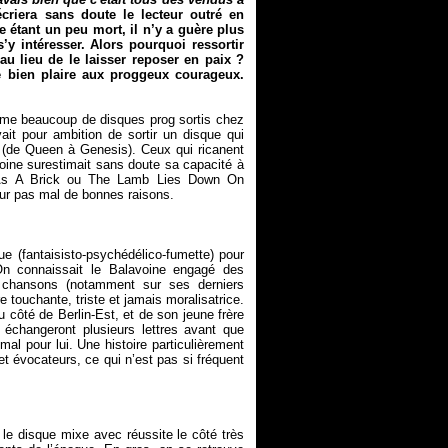
écriera sans doute le lecteur outré en
e étant un peu mort, il n’y a guère plus
’y intéresser. Alors pourquoi ressortir
au lieu de le laisser reposer en paix ?
e bien plaire aux proggeux courageux.
me beaucoup de disques prog sortis chez
it pour ambition de sortir un disque qui
 (de Queen à Genesis). Ceux qui ricanent
voine surestimait sans doute sa capacité à
As A Brick
ou
The Lamb Lies Down On
ue (fantaisisto-psychédélico-fumette) pour
 On connaissait le Balavoine engagé des
s chansons (notamment sur ses derniers
e touchante, triste et jamais moralisatrice.
u côté de Berlin-Est, et de son jeune frère
échangeront plusieurs lettres avant que
al pour lui. Une histoire particulièrement
t évocateurs, ce qui n’est pas si fréquent
 le disque mixe avec réussite le côté très