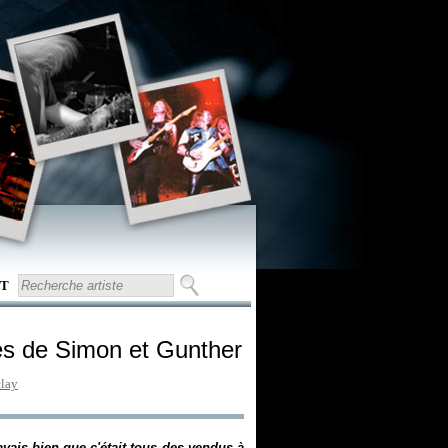
T
es de Simon et Gunther
lay
vais bien que c'était tous des vendus à