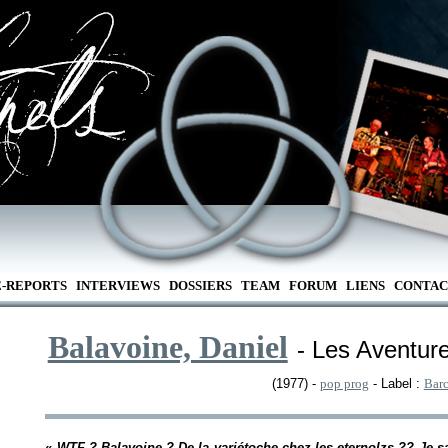
E-REPORTS
INTERVIEWS
DOSSIERS
TEAM
FORUM
LIENS
CONTAC
Balavoine, Daniel
- Les Aventur
(1977) -
pop prog
- Label :
Barc
«
WTF ? Balavoine ? De la variétoche chez les eternolzs ?? Je sa