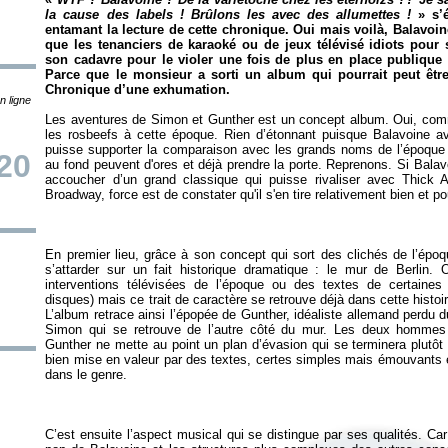
la cause des labels ! Brûlons les avec des allumettes !
» s’
entamant la lecture de cette chronique. Oui mais voilà, Balavoin
que les tenanciers de karaoké ou de jeux télévisé idiots pour s
son cadavre pour le violer une fois de plus en place publique 
Parce que le monsieur a sorti un album qui pourrait peut êtr
Chronique d’une exhumation.
n ligne
Les aventures de Simon et Gunther est un concept album. Oui, com
les rosbeefs à cette époque. Rien d’étonnant puisque Balavoine ava
puisse supporter la comparaison avec les grands noms de l’époque
20
au fond peuvent d'ores et déjà prendre la porte. Reprenons. Si Bala
accoucher d’un grand classique qui puisse rivaliser avec
Thick 
Broadway
En premier lieu, grâce à son concept qui sort des clichés de l’époq
s’attarder sur un fait historique dramatique : le mur de Berlin.
interventions télévisées de l’époque ou des textes de certaine
disques) mais ce trait de caractère se retrouve déjà dans cette histoir
L’album retrace ainsi l’épopée de Gunther, idéaliste allemand perdu d
Simon qui se retrouve de l’autre côté du mur. Les deux hommes 
Gunther ne mette au point un plan d’évasion qui se terminera plutôt m
bien mise en valeur par des textes, certes simples mais émouvants e
C’est ensuite l’aspect musical qui se distingue par ses qualités. Car