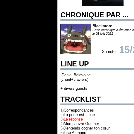
CHRONIQUE PAR ...
Blackmore
Cette chronique a été mise e
le 01 juin 2021
15/
Sa note :
LINE UP
-Daniel Balavoine
(chant+claviers)
+ divers guests
TRACKLIST
1)
Correspondances
2)
La porte est close
3)
La réponse
4)
Mon pauvre Gunther
5)
J'entends cogner ton cœur
6)
Lise Altmann