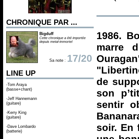
CHRONIQUE PAR ...
1986. Bo
Bigduff
Cette chronique a été importée
depuis metal-immortel
marre d
17/20
Ouragan"
Sa note :
"Libertin
LINE UP
de suppo
-Tom Araya
(basse+chant)
son p’t
-Jeff Hannemann
sentir 
(guitare)
-Kerry King
Bananara
(guitare)
soir. En
-Dave Lombardo
(batterie)