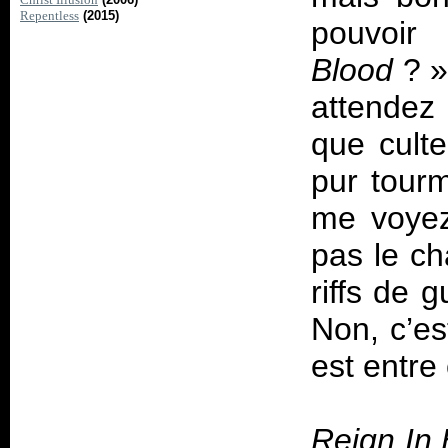
Repentless
(2015)
pouvoir
Blood
?
»
attendez
que culte
pur tour
me voyez
pas le cha
riffs de 
Non, c’es
est entre
Reign In 