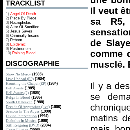
une bonn
TRACKLIST
Il veut ê
1)
Angel Of Death
2)
Piece By Piece
sa R5, 
3)
Necrophobic
4)
Altar Of Sacrifice
sensati
5)
Jesus Saves
6)
Criminally Insane
7)
Reborn
de Slaye
8)
Epidemic
9)
Postmortem
comme d
10)
Raining Blood
musclé. 
DISCOGRAPHIE
Show No Mercy
(1983)
Live Undead (EP)
(1984)
Il y a de
Haunting the Chapel (EP)
(1984)
Hell Awaits
(1985)
Hell Awaits (2)
(1985)
se dema
Reign In Blood
(1986)
South Of Heaven
(1988)
chroniqu
Decade Of Aggression (live)
(1990)
Seasons In The Abyss
(1990)
matins d
Divine Intervention
(1994)
Diabolus In Musica
(1998)
Still Reigning (DVD)
(2004)
mais bon
Christ Illusion
(2006)