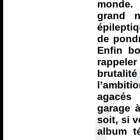
monde. 
grand 
épilepti
de pondr
Enfin bo
rappeler
brutalit
l’ambiti
agacés 
garage à
soit, si
album t