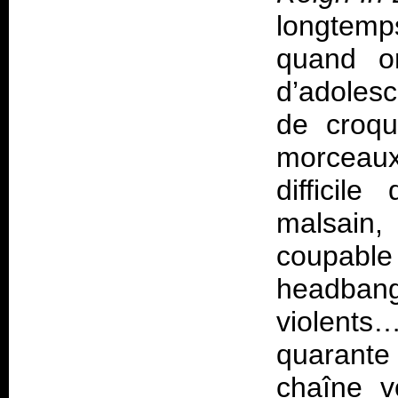
longtemp
quand on
d’adoles
de croqu
morceaux
difficil
malsain,
coupab
headbangu
violent
quarante
chaîne v