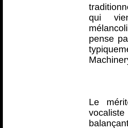
tradition
qui vie
mélancol
pense pa
typiquem
Le mérit
vocaliste
balança