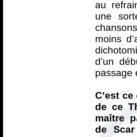
au refra
une sort
chansons
moins d’
dichotom
d’un déb
passage e
C’est ce
de ce
T
maître p
de Scar