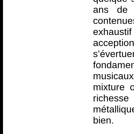
ans de d
contenue
exhaust
acception
s’évert
fondamen
musicau
mixture o
richess
métalliqu