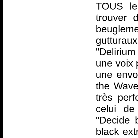
TOUS les
trouver 
beuglem
gutturaux
"Deliriu
une voix
une envol
the Wave"
très per
celui de
"Decide 
black ext