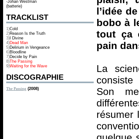
-Johan Westman
(batterie)
l’idée de
TRACKLIST
bobo à le
1)
Cold
tout ça
2)
Reason Is the Truth
3)
I Divine
pain dans
4)
Dead Man
5)
Delirium in Vengeance
6)
Bloodline
7)
Decide by Pain
8)
The Passing
La scien
9)
Waiting for the Wave
DISCOGRAPHIE
consiste 
Son met
The Passing
(2008)
différen
résumer l
conventio
quelque s