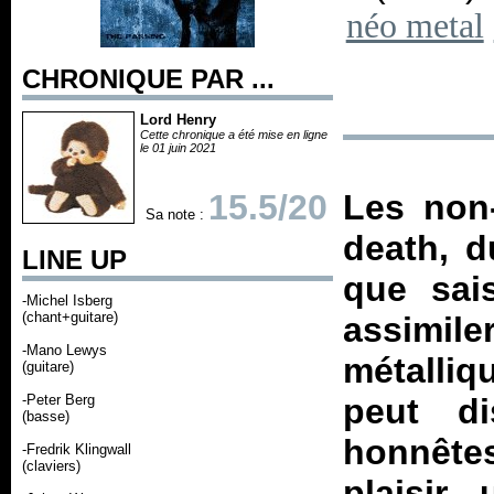
néo metal
CHRONIQUE PAR ...
Lord Henry
Cette chronique a été mise en ligne
le 01 juin 2021
15.5/20
Les non-
Sa note :
death, d
LINE UP
que sais
-Michel Isberg
(chant+guitare)
assimile
-Mano Lewys
métalliq
(guitare)
-Peter Berg
peut d
(basse)
honnête
-Fredrik Klingwall
(claviers)
plaisir