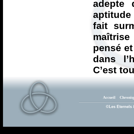
adepte 
aptitud
fait sur
maîtrise
pensé et 
dans l’
C’est tou
Accueil
Chroniq
©Les Eternels 