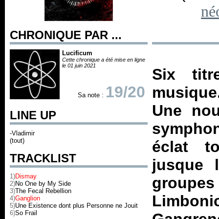
né
CHRONIQUE PAR ...
Lucificum
Cette chronique a été mise en ligne
le 01 juin 2021
Six tit
19/20
musique.
Sa note :
Une nouv
LINE UP
symphon
-Vladimir
(tout)
éclat t
TRACKLIST
jusque 
1)
Dismay
groupe
2)
No One by My Side
3)
The Fecal Rebellion
Limbon
4)
Ganglion
5)
Une Existence dont plus Personne ne Jouit
6)
So Frail