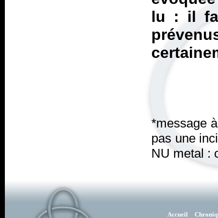
lu : il 
préve
certaine
*message à n
pas une inci
NU metal : c
Accueil
Chroniq