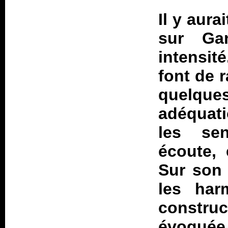
Il y aura
sur
Ga
intensit
font de r
quelques
adéquati
les se
écoute, 
Sur son
les har
constru
évoquée 