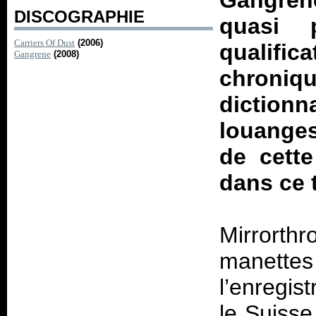
Gangre
DISCOGRAPHIE
quasi 
Carriers Of Dust
(2006)
qualifi
Gangrene
(2008)
chroniqu
dictionn
louanges
de cett
dans ce t
Mirrorthr
manettes
l’enregis
le Suisse