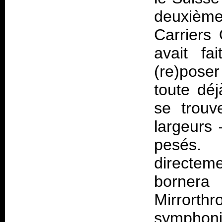
deuxième
Carriers
avait fa
(re)pose
toute dé
se trouv
largeurs
pesés. 
directem
bornera
Mirror
symphoni