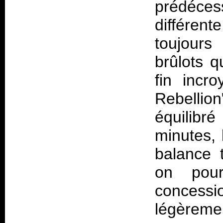
prédéces
différe
toujours
brûlots q
fin incr
Rebellion
équilibré
minutes,
balance 
on pour
concess
légèreme