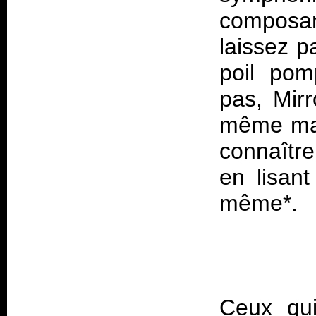
composan
laissez p
poil pom
pas, Mirr
même man
connaître
en lisant
Ceux qu