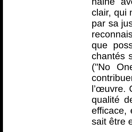
haine av
clair, qui
par sa ju
reconnais
que poss
chantés s
("No On
contribu
l’œuvre. 
qualité d
efficace
sait être