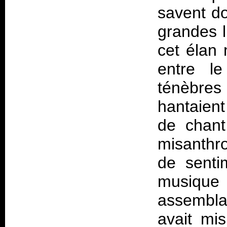
savent do
grandes 
cet élan 
entre le
ténèbres
hantaien
de chant 
misanthro
de senti
musique
assembla
avait mi