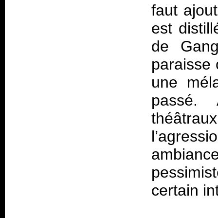
faut ajou
est distil
de
Gan
paraisse 
une méla
passé. 
théâtra
l’agres
ambianc
pessimis