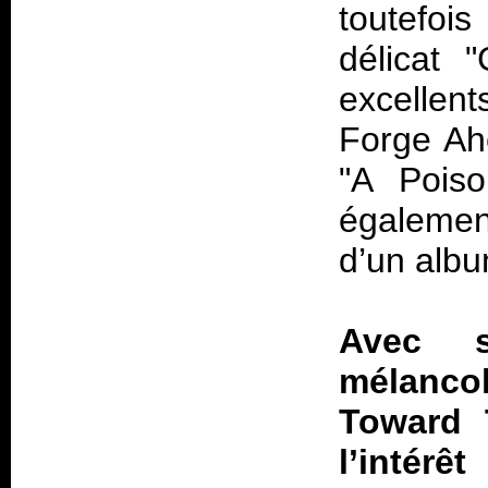
toutefoi
délicat 
excellen
Forge Ahe
"A Poiso
égalemen
d’un alb
Avec s
mélanco
Toward 
l’inté