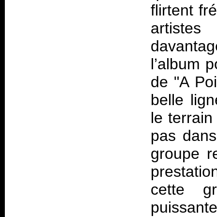
flirtent 
artiste
davantag
l’album p
de "A Poi
belle lig
le terrai
pas dans
groupe r
prestatio
cette g
puissant