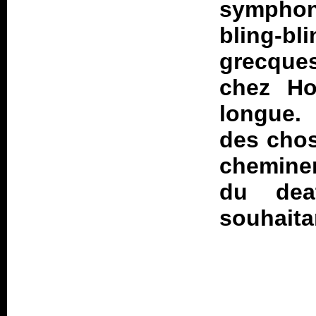
sympho
bling-b
grecque
chez Ho
longue. 
des chos
cheminem
du dea
souhaitan