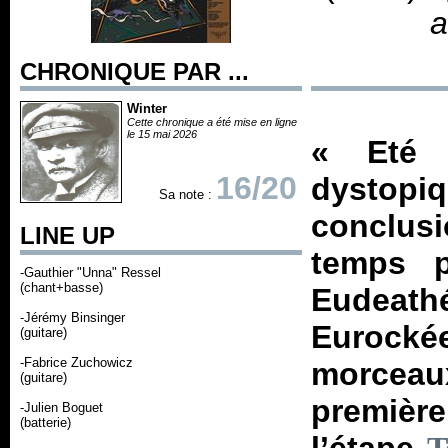
a
CHRONIQUE PAR ...
Winter
Cette chronique a été mise en ligne
le 15 mai 2026
«
Eté
16/20
dystop
Sa note :
conclusi
LINE UP
temps 
-Gauthier "Unna" Ressel
(chant+basse)
Eudeathé
-Jérémy Binsinger
Eurockée
(guitare)
-Fabrice Zuchowicz
morceau
(guitare)
première
-Julien Boguet
(batterie)