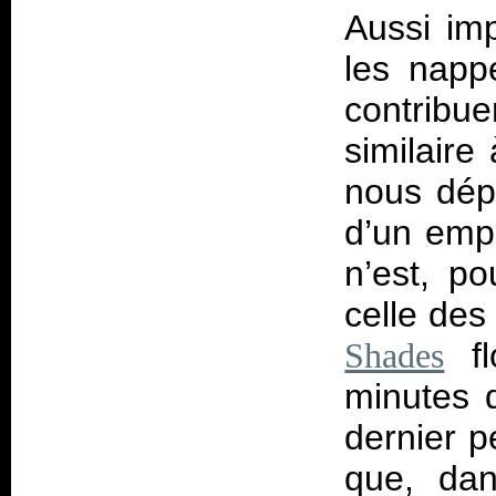
Aussi imp
les napp
contribu
similaire
nous dép
d’un emp
n’est, po
celle des
fl
Shades
minutes 
dernier p
que, da