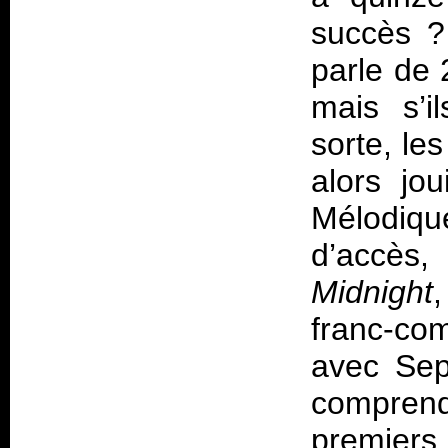
succès ?
parle de
mais s’i
sorte, le
alors jo
Mélodique
d’accès
Midnight
franc-com
avec Sep
comprend
premiers