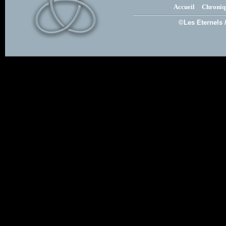
Accueil
Chroniq
©Les Eternels 