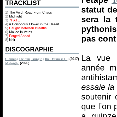
l’étape
T
TRACKLIST
statut d
1)
The Void: Road From Chaos
2)
Midnight
sera la 
3)
7HATE
4)
A Poisonous Flower in the Desert
pythonis
5)
Caught Between Breaths
6)
Malice in Veins
7)
Forged Ahead
pas cont
8)
Noir
DISCOGRAPHIE
La vue 
Claiming the Sun, Bringing the Darkness [...]
(2017)
Midnight
(2026)
année m
antihista
essaie la
soutenir 
que l’on p
a quinze