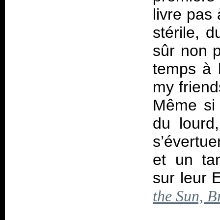
livre pas
stérile, d
sûr non 
temps à 
my friend
Même si 
du lourd
s’évertu
et un ta
sur leur E
the Sun, B