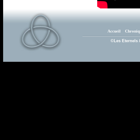
Accueil
Chroniq
©Les Eternels 