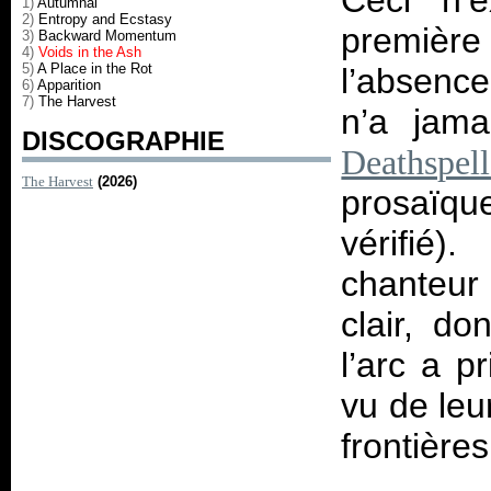
Ceci n’e
1)
Autumnal
2)
Entropy and Ecstasy
première 
3)
Backward Momentum
4)
Voids in the Ash
5)
A Place in the Rot
l’absence
6)
Apparition
7)
The Harvest
n’a jam
DISCOGRAPHIE
Deathspe
The Harvest
(2026)
prosaïq
vérifié)
chanteur 
clair, d
l’arc a p
vu de leu
frontière