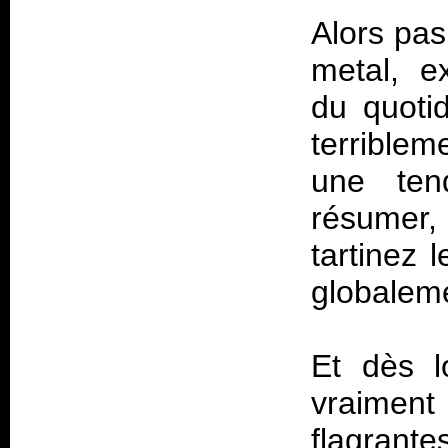
Alors pas
metal, e
du quotid
terriblem
une ten
résumer, 
tartinez 
globaleme
Et dès l
vraiment 
flagrante