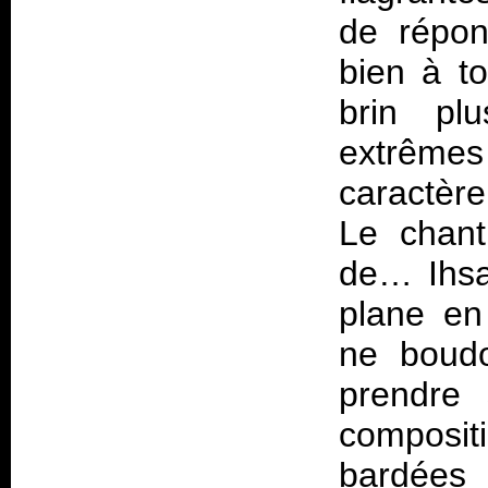
de répond
bien à to
brin plu
extrêmes 
caractère
Le chant
de… Ihsa
plane en
ne boudo
prendre 
composi
bardées 