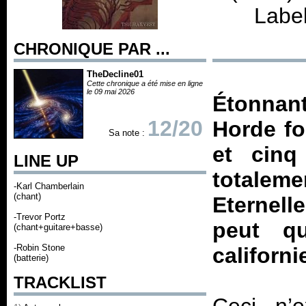
Label
CHRONIQUE PAR ...
TheDecline01
Cette chronique a été mise en ligne
le 09 mai 2026
Étonna
12/20
Horde fo
Sa note :
et cinq
LINE UP
totalem
-Karl Chamberlain
(chant)
Eternell
-Trevor Portz
peut qu
(chant+guitare+basse)
-Robin Stone
californie
(batterie)
TRACKLIST