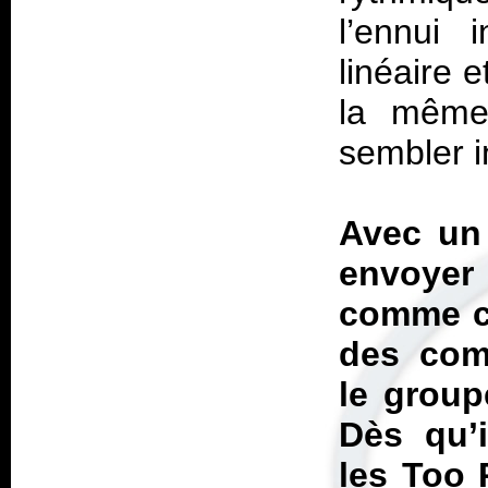
l’ennui i
linéaire e
la même 
sembler i
Avec un 
envoyer 
comme ce
des comp
le groupe
Dès qu’i
les Too 