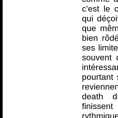
c’est le 
qui déçoi
que même
bien rôdé
ses limit
souvent d
intéress
pourtant 
revienne
death du
finissen
rythmiqu