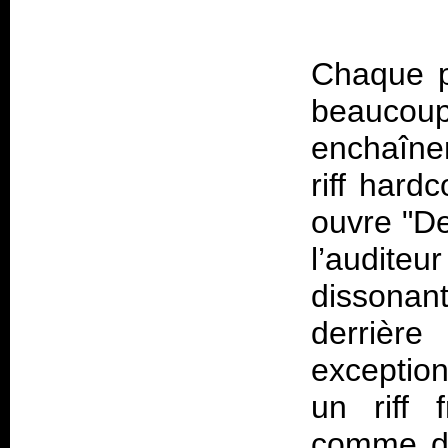
Chaque p
beaucoup
enchaînem
riff hard
ouvre "De
l’audit
dissona
derrièr
exceptio
un riff 
comme da