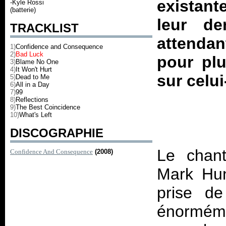
existant
-Kyle Rossi
(batterie)
leur de
TRACKLIST
attendan
1)
Confidence and Consequence
2)
Bad Luck
pour pl
3)
Blame No One
4)
It Won't Hurt
sur celui-
5)
Dead to Me
6)
All in a Day
7)
99
8)
Reflections
9)
The Best Coincidence
10)
What's Left
DISCOGRAPHIE
Le chan
Confidence And Consequence
(2008)
Mark Hun
prise de
énorméme