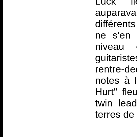
Luck" l
auparavan
différen
ne s’en 
niveau 
guitarist
rentre-de
notes à l
Hurt" fl
twin lea