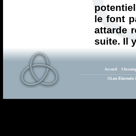
potentie
le font 
attarde r
suite. Il 
Accueil
Chroniq
©Les Eternels 