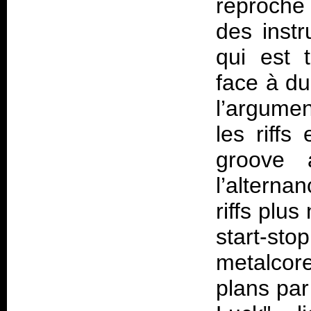
reproche 
des instr
qui est 
face à du 
l’argumen
les riff
groove 
l’alterna
riffs plus
start-st
metalcor
plans par