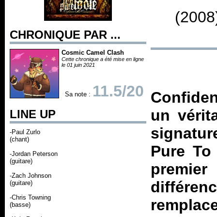
(2008
CHRONIQUE PAR ...
Cosmic Camel Clash
Cette chronique a été mise en ligne
le 01 juin 2021
11.5/20
Confide
Sa note :
un vérit
LINE UP
signatur
-Paul Zurlo
(chant)
Pure To 
-Jordan Peterson
(guitare)
premier
-Zach Johnson
diffé
(guitare)
-Chris Towning
rempla
(basse)