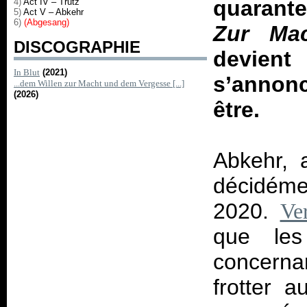
quarant
4)
Act IV – Trutz
5)
Act V – Abkehr
6)
(Abgesang)
Zur Ma
DISCOGRAPHIE
devien
In Blut
(2021)
s’annon
...dem Willen zur Macht und dem Vergesse [...]
(2026)
être.
Abkehr, 
décidéme
2020.
Ve
que le
concerna
frotter a