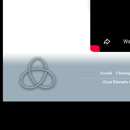
Accueil
Chroniq
©Les Eternels 