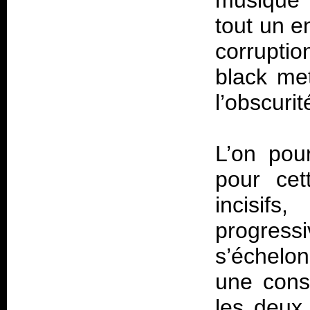
musique p
tout un e
corrupti
black me
l’obscurit
L’on pou
pour cet
incisifs
progressi
s’échelon
une const
les deux