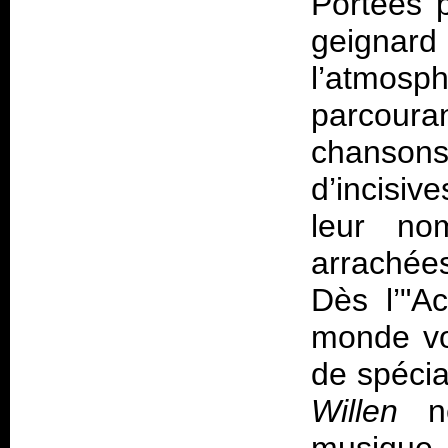
Portées p
geigna
l’atmosp
parcoura
chanson
d’incisiv
leur nom
arrachée
Dès l’"A
monde vo
de spécia
Willen
ne