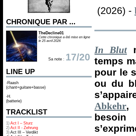
(2026) -
CHRONIQUE PAR ...
TheDecline01
Cette chronique a été mise en ligne
le 25 avril 2026
m
In Blut
17/20
temps ma
Sa note :
pour le s
LINE UP
ou du bl
-Raash
(chant+guitare+basse)
s’appai
-H.
(batterie)
,
Abkehr
TRACKLIST
besoin
1)
Act I – Sturz
s’exprim
2)
Act II - Zehrung
3)
Act III – Verdikt