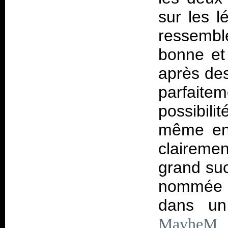
sur les l
ressembl
bonne et 
après de
parfaite
possibil
même ent
claireme
grand suc
nommée "
dans un
.
MayheM