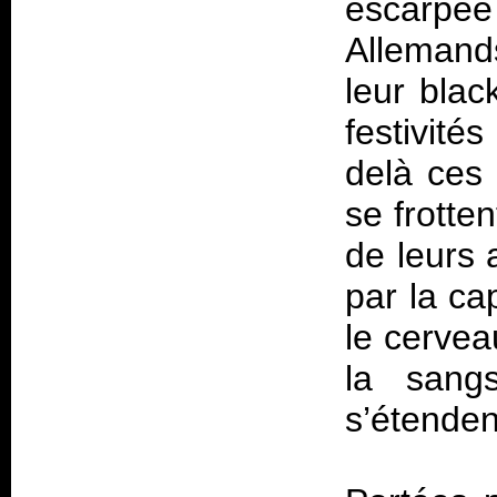
escarpée
Allemand
leur blac
festivité
delà ces 
se frotte
de leurs
par la cap
le cervea
la sang
s’étenden