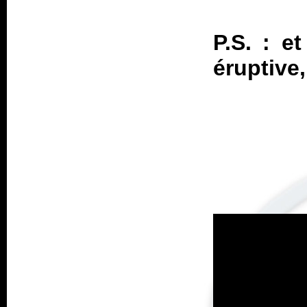
P.S. : e
éruptive