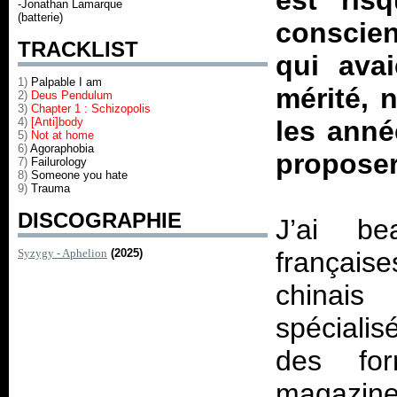
est ris
-Jonathan Lamarque
(batterie)
conscien
TRACKLIST
qui ava
1)
Palpable I am
mérité, 
2)
Deus Pendulum
3)
Chapter 1 : Schizopolis
4)
[Anti]body
les anné
5)
Not at home
6)
Agoraphobia
proposer
7)
Failurology
8)
Someone you hate
9)
Trauma
DISCOGRAPHIE
J’ai be
Syzygy - Aphelion
(2025)
français
chinai
spéciali
des fo
magazines