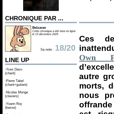
CHRONIQUE PAR ...
Belzaran
Cette chronique a été mise en ligne
le 13 décembre 2025
Ces de
18/20
inatten
Sa note :
Own Pr
LINE UP
d’excell
-Yves Davo
(chant)
autre gr
-Pierre Tabel
morts, d
(chant+guitare)
-Nicolas Monge
nous p
(claviers)
offrande
-Yoann Roy
(basse)