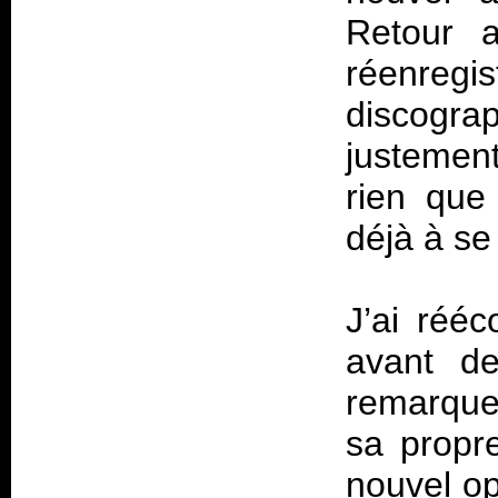
Retour a
réenregi
discograp
justement
rien que 
déjà à se 
J’ai rééc
avant de
remarqu
sa propre
nouvel o