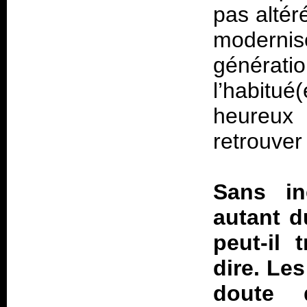
pas altér
modernis
générat
l’habitu
heureux
retrouver
Sans in
autant d
peut-il 
dire. Le
doute 