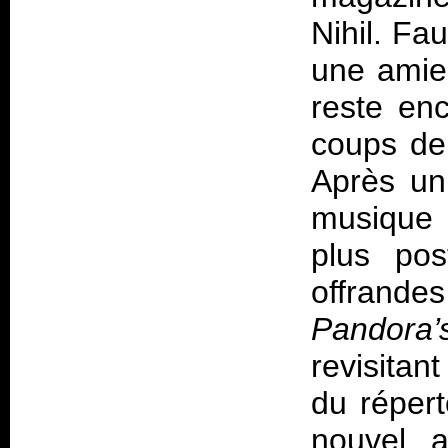
Nihil. Fa
une amie
reste en
coups de
Après un
musique 
plus pos
offrande
Pandor
revisitan
du répert
nouvel 