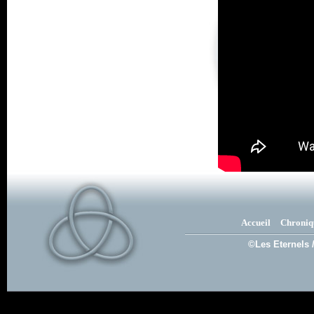
Accueil
Chroniq
©Les Eternels 