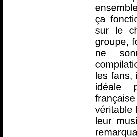
ensemble
ça foncti
sur le ch
groupe, f
ne son
compilati
les fans,
idéale 
français
véritable 
leur mus
remarqua