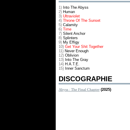
1)
Into The Abyss
2)
Human
3)
Ultraviolet
4)
Throne Of The Sunset
5)
Calamity
6)
Time
7)
Silent Anchor
8)
Splinters
9)
My Effigy
10)
Get Your Shit Together
11)
Never Enough
12)
Oblivion
13)
Into The Gray
14)
H.A.T.E.
15)
Inner Sanctum
DISCOGRAPHIE
Abyss : The Final Chapter
(2025)