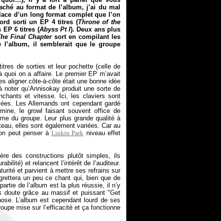
taché au format de l’album, j’ai du mal
place d’un long format complet que l’on
rd sorti un EP 4 titres (
Throne of the
 EP 6 titres (
Abyss Pt I
). Deux ans plus
The Final Chapter
sort en compilant les
 l’album, il semblerait que le groupe
tres de sorties et leur pochette (celle de
 quoi on a affaire. Le premier EP m’avait
es aligner côte-à-côte était une bonne idée
 à noter qu’Annisokay produit une sorte de
nchants et vitesse. Ici, les claviers sont
ssées. Les Allemands ont cependant gardé
omine, le growl faisant souvent office de
ême du groupe. Leur plus grande qualité à
teau, elles sont également variées. Car au
 (on peut penser à
Linkin Park
niveau effet
re des constructions plutôt simples, ils
bilité) et relancent l’intérêt de l’auditeur.
turité et parvient à mettre ses refrains sur
 regrettera un peu ce chant qui, bien que de
artie de l’album est la plus réussie, il n’y
ns doute grâce au massif et puissant "Get
 chose. L’album est cependant lourd de ses
oupe mise sur l’efficacité et ça fonctionne