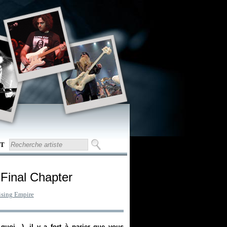
T
 Final Chapter
ising Empire
quoi…), il y a fort à parier que vous