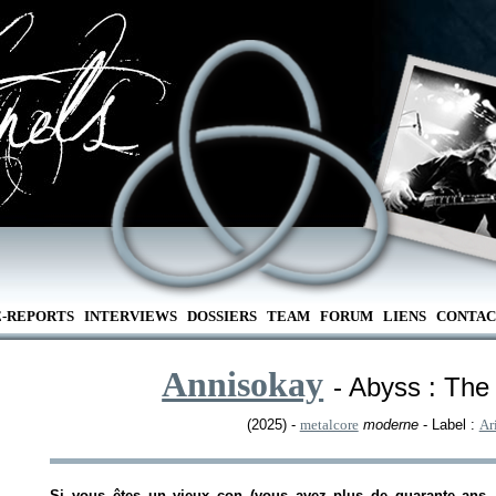
E-REPORTS
INTERVIEWS
DOSSIERS
TEAM
FORUM
LIENS
CONTAC
Annisokay
- Abyss : The
(2025) -
metalcore
moderne
- Label :
Ar
Si vous êtes un vieux con (vous avez plus de quarante ans, 