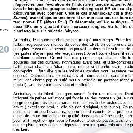
n’appréciez pas l’évolution de l’industrie musicale actuelle. At
avec le fait que les groupes balancent singles et EP en lieu et 
découvrirait avec bonheur. C’est le cas d’Annisokay qui a d’abo
Sunset
), avant d’ajouter une intro et un morceau pour en faire en
tard, nouvel EP (
Abyss Pt II
). Et désormais, voilà que
Abyss : 
deux EPs en y ajoutant trois morceaux singles. Vu le titre de
n ligne
s’arrêtera là sur le sujet de l’abysse.
Au moins, le groupe ne cherche pas (trop) à nous piéger. Entre les ti
l’album regroupe des moitiés de celles des EPs), on comprend vite à
20
paru plus réussi que le second, on pouvait se demander si le fait de l
(les pistes n’ayant pas été réorganisées). Avant toute chose, il est
metalcore moderne. On est loin des pionniers qui alliaient riffs tra
soutenus par des guitares, rythmiques avant tout, et ultra-compre
l’alternance chant clair/chant hurlé, même si la partie claire préd
contrepoint. Il faut dire que les mélodies vocales sont l’essence m
coup sûr. Outre qu’elles soient catchy et mémorisables, sans être ba
milieu des chants pop et hurlé peut s’intercaler un passage rappé
produit). Une diversité bienvenue et maîtrisée.
Annisokay a du talent. Les gars savent écrire une chanson. Derriè
intègrent de petites variations qui font le sel des morceaux (et leur dura
Le groupe gère très bien la narration et l’intensité des pistes avec ma
orbite (l’excellente prod, si elle n’a rien d’original, aide aussi). On
qualité, est un peu lisse et manque un poil d’aspérité. Si la première p
a pas de chute particulière de qualité dans la deuxième partie, sa
your Shit Together" qui réveille l’auditeur tenté de passer à autre
quinze pistes, mais celles-ci dépassent peu les quatre minutes. Le gr
très bien.