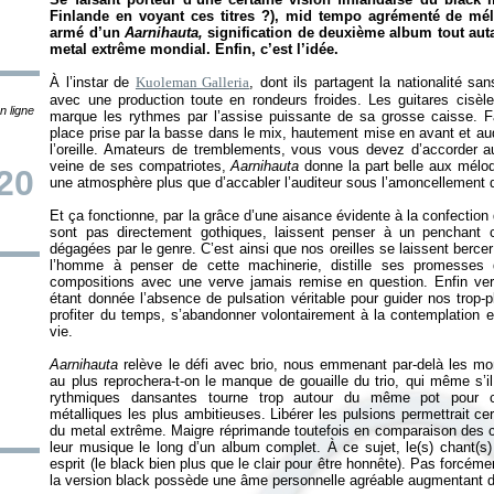
Finlande en voyant ces titres ?), mid tempo agrémenté de mélo
armé d’un
Aarnihauta,
signification de deuxième album tout auta
metal extrême mondial. Enfin, c’est l’idée.
À l’instar de
Kuoleman Galleria
, dont ils partagent la nationalité sa
avec une production toute en rondeurs froides. Les guitares cisèle
n ligne
marque les rythmes par l’assise puissante de sa grosse caisse. Fai
place prise par la basse dans le mix, hautement mise en avant et a
l’oreille. Amateurs de tremblements, vous vous devez d’accorder au
veine de ses compatriotes,
Aarnihauta
donne la part belle aux mélodi
20
une atmosphère plus que d’accabler l’auditeur sous l’amoncellement d
Et ça fonctionne, par la grâce d’une aisance évidente à la confection
sont pas directement gothiques, laissent penser à un penchant 
dégagées par le genre. C’est ainsi que nos oreilles se laissent bercer
l’homme à penser de cette machinerie, distille ses promesses
compositions avec une verve jamais remise en question. Enfin ver
étant donnée l’absence de pulsation véritable pour guider nos trop-pl
profiter du temps, s’abandonner volontairement à la contemplation et 
vie.
Aarnihauta
relève le défi avec brio, nous emmenant par-delà les mon
au plus reprochera-t-on le manque de gouaille du trio, qui même s’i
rythmiques dansantes tourne trop autour du même pot pour co
métalliques les plus ambitieuses. Libérer les pulsions permettrait c
du metal extrême. Maigre réprimande toutefois en comparaison des c
leur musique le long d’un album complet. À ce sujet, le(s) chant(s
esprit (le black bien plus que le clair pour être honnête). Pas forcéme
la version black possède une âme personnelle agréable augmentant d