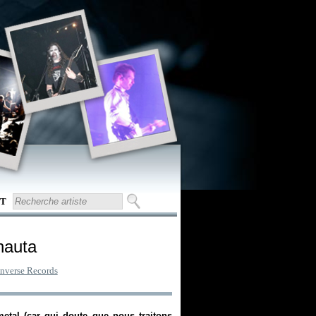
T
hauta
Inverse Records
metal (car qui doute que nous traitons