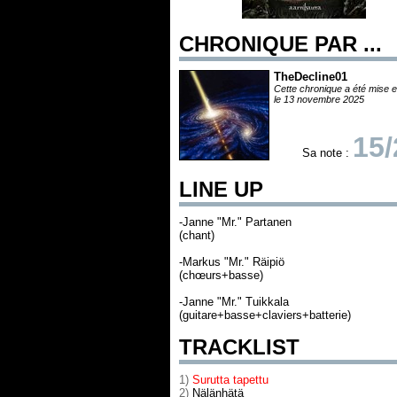
CHRONIQUE PAR ...
TheDecline01
Cette chronique a été mise e
le 13 novembre 2025
15/
Sa note :
LINE UP
-Janne "Mr." Partanen
(chant)
-Markus "Mr." Räipiö
(chœurs+basse)
-Janne "Mr." Tuikkala
(guitare+basse+claviers+batterie)
TRACKLIST
1)
Surutta tapettu
2)
Nälänhätä