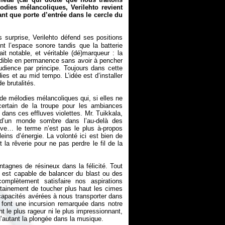
dies mélancoliques, Verilehto revient
nt que porte d’entrée dans le cercle du
ns surprise, Verilehto défend ses positions
nt l’espace sonore tandis que la batterie
t notable, et véritable (dé)marqueur : la
udible en permanence sans avoir à pencher
dience par principe. Toujours dans cette
es et au mid tempo. L’idée est d’installer
e brutalités.
 de mélodies mélancoliques qui, si elles ne
certain de la troupe pour les ambiances
 dans ces effluves violettes. Mr. Tuikkala,
 d’un monde sombre dans l’au-delà des
ve… le terme n’est pas le plus à-propos
eins d’énergie. La volonté ici est bien de
la rêverie pour ne pas perdre le fil de la
tagnes de résineux dans la félicité. Tout
l est capable de balancer du blast ou des
mplètement satisfaire nos aspirations
ertainement de toucher plus haut les cimes
apacités avérées à nous transporter dans
) font une incursion remarquée dans notre
nt le plus rageur ni le plus impressionnant,
’autant la plongée dans la musique.