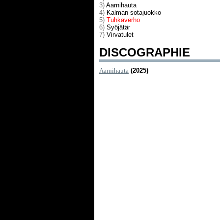
3)
Aarnihauta
4)
Kalman sotajuokko
5)
Tuhkaverho
6)
Syöjätär
7)
Virvatulet
DISCOGRAPHIE
Aarnihauta
(2025)