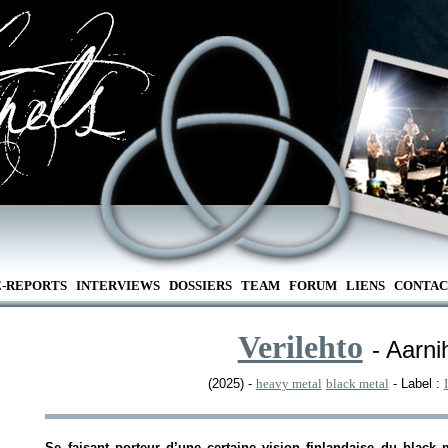
E-REPORTS
INTERVIEWS
DOSSIERS
TEAM
FORUM
LIENS
CONTAC
Verilehto
- Aarni
(2025) -
heavy metal
black metal
- Label :
Se faisant porteur d’une certaine vision finlandaise du black 