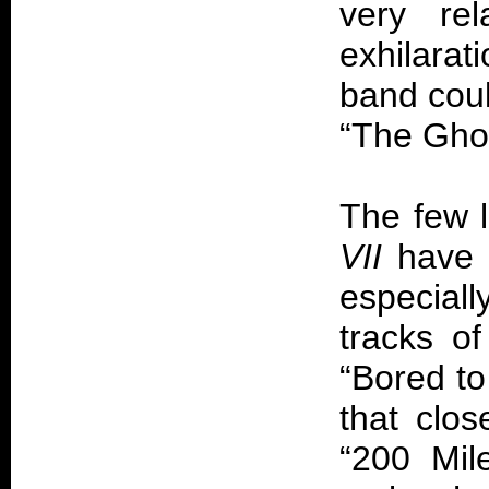
very rel
exhilara
band coul
“The Ghos
The few l
VII
have n
especial
tracks o
“Bored to
that clos
“200 Mil