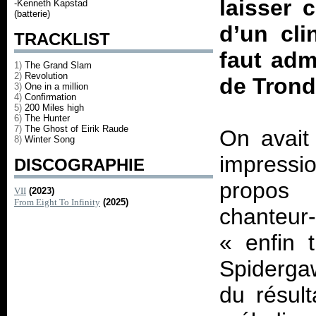
laisser 
-Kenneth Kapstad
(batterie)
d’un cli
TRACKLIST
faut adm
1)
The Grand Slam
2)
Revolution
de Trond
3)
One in a million
4)
Confirmation
5)
200 Miles high
6)
The Hunter
7)
The Ghost of Eirik Raude
On avait 
8)
Winter Song
impressio
DISCOGRAPHIE
propos 
VII
(2023)
From Eight To Infinity
(2025)
chanteur-
«
enfin 
Spidergaw
du résul