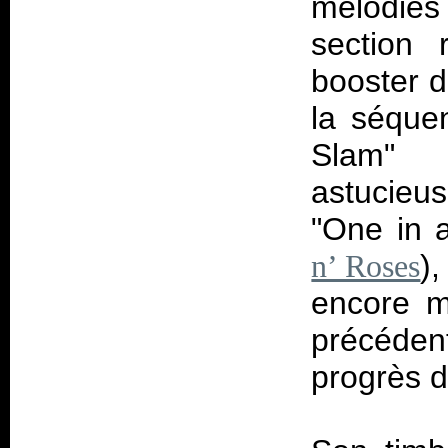
mélodies
section 
booster d
la séque
Slam" 
astucieus
"One in 
),
n’ Roses
encore m
précéde
progrès d