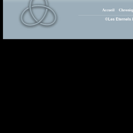
Accueil
Chroniq
©Les Eternels 