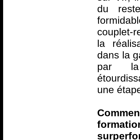
du rest
formidabl
couplet-r
la réali
dans la g
par la
étourdis
une étape
Comment
formatio
surperfo