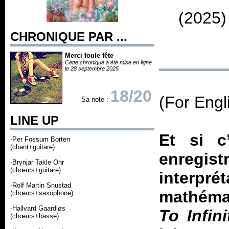
(2025)
CHRONIQUE PAR ...
Merci foule fête
Cette chronique a été mise en ligne
le 28 septembre 2025
18/20
(For Engl
Sa note :
LINE UP
Et si c
-Per Fossum Borten
(chant+guitare)
enregi
-Brynjar Takle Ohr
(chœurs+guitare)
interpr
-Rolf Martin Snustad
mathémat
(chœurs+saxophone)
-Hallvard Gaardløs
To Infini
(chœurs+basse)