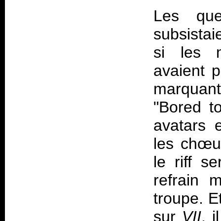
Les que
subsistai
si les m
avaient p
marquants
"Bored to
avatars 
les chœur
le riff s
refrain 
troupe. E
sur
VII
, 