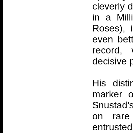
cleverly 
in a Mil
Roses), i
even bett
record, 
decisive 
His dist
marker of
Snustad’
on rare
entruste