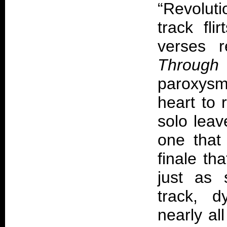
“Revoluti
track fl
verses 
Through 
paroxysm
heart to 
solo leav
one that
finale th
just as 
track, d
nearly al