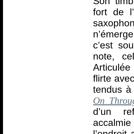
Son timb
fort de l
saxoph
n’émerge
c’est sou
note, ce
Articulée 
flirte ave
tendus à
On Throug
d’un re
accalmie
l’endroit