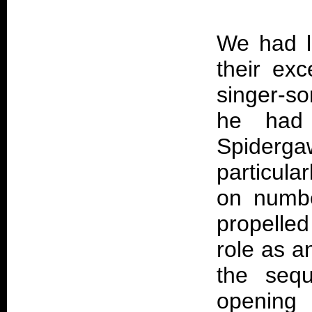
We had le
their ex
singer-so
he ha
Spiderg
particula
on numbe
propelled
role as a
the sequ
opening