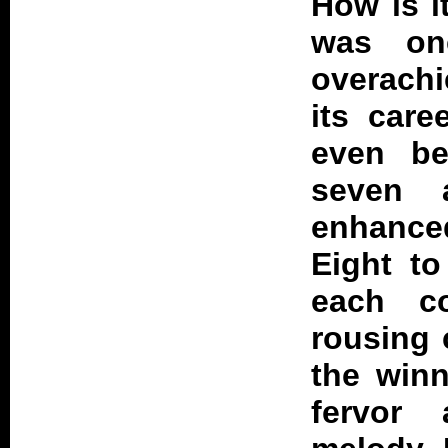
How is i
was on
overachi
its care
even bet
seven 
enhanc
Eight to
each co
rousing 
the winn
fervor 