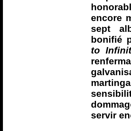
honorabl
encore m
sept al
bonifié
to Infini
renferma
galvani
martinga
sensibili
dommag
servir en